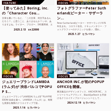
FEATURE
FOCUS
【使ってみた】Boring, inc.
フォトグラファーPeter Suth
の「Character Cou...
erland(ピーター・サザーラ
ン...
文章を書いていると、「この文章、何文字あるん
だろう？」と思うこと、ありませんか？ いや、あ
Peter Sutherland(ピーター・サザーランド) 1976
りますよね。ライター、ブロガー、SNS運用者、エ
年生まれ。 コロラド在住。ドキュメンタリー・フ
ンジニア、学生...
2025.2.13
sn22000
ォトグラフィーのテクニックを使い、隠れ...
2025.1.27
ヒラバヤシ
FOCUS
FOCUS
ジュエリーブランドLAMBDA
ANCHOR INC.が初のPOPUP
(ラムダ)が 渋谷パルコでPOPU
OFFICEを開催。
P S...
東京拠点のデザインオフィス、ANCHOR INC.。 ス
トリートウェアブランド、BlackEyePatch を手掛
ジュエリーブランド“LAMBDA( ラムダ))” “PLAYFRE
けるクリエイティブエージェンシーとして...
EDOM 自由を遊べ。 LAMBDA（ラムダ）は、有限
2024.12.19
ヒラバヤシ
な資源を無限のクリエイティブで追...
2025.1.16
ヒラバヤシ