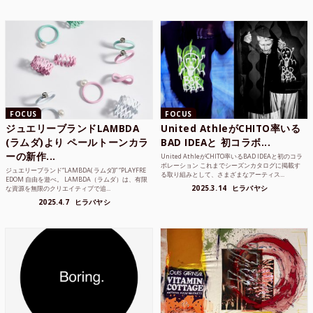
FOCUS
FOCUS
ジュエリーブランドLAMBDA
United AthleがCHITO率いる
(ラムダ)より ペールトーンカラ
BAD IDEAと 初コラボ...
ーの新作...
United AthleがCHITO率いるBAD IDEAと初のコラ
ボレーション これまでシーズンカタログに掲載す
ジュエリーブランド“LAMBDA( ラムダ))” “PLAYFRE
る取り組みとして、さまざまなアーティス...
EDOM 自由を遊べ。 LAMBDA（ラムダ）は、有限
2025.3.14
ヒラバヤシ
な資源を無限のクリエイティブで追...
2025.4.7
ヒラバヤシ