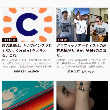
FEATURE
FOCUS
旅の通信は、ただのインフラじ
グラフィックアーティストの河
ゃない。Coral eSIMと考え
村康輔が United Athleの全面
る、これ...
サ...
知らない街に着いたとき、最初に開くのは何だろ
河村康輔とつながりのある仲間がビジュアルに登
う。 地図アプリかもしれない。 ホテルまでのルー
場。撮影場所となった千駄ヶ谷の人気店「ほそ島
トかもしれない。 空港から市内へ向かう電車の乗
や」で、Tシャツ各種が限定数、先着順で配布 こ
り方かもしれな...
れまでUnited...
2026.5.31
sn22000
2026.2.27
ヒラバヤシ