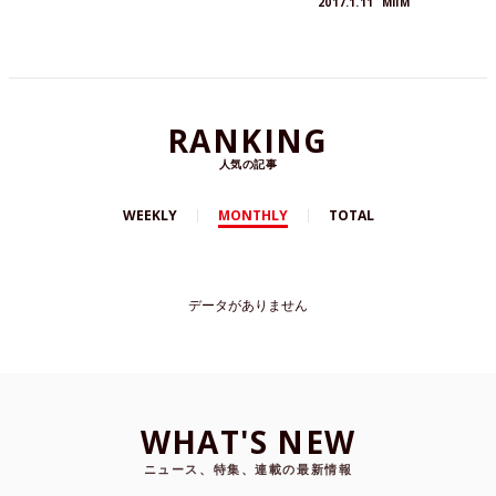
2017.1.11
MIIM
るめるモ！）、AtomTMら豪華ゲストが多数参
加。ジャケットデザインは前作『CUTE』に続き、
国内外で人気を集める五木田智央が手がけていま
す。
RANKING
人気の記事
WEEKLY
MONTHLY
TOTAL
データがありません
WHAT'S NEW
ニュース、特集、連載の最新情報