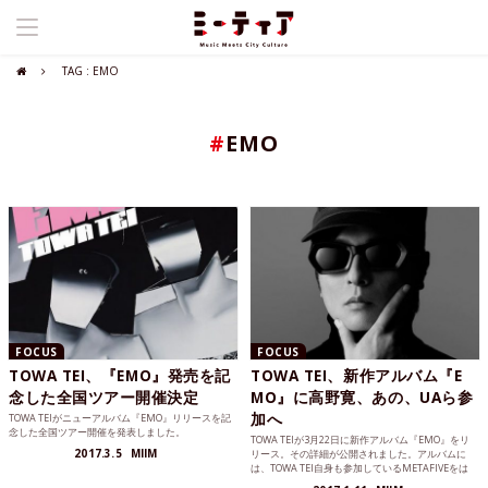
TAG : EMO
#
EMO
FOCUS
FOCUS
TOWA TEI、『EMO』発売を記
TOWA TEI、新作アルバム『E
念した全国ツアー開催決定
MO』に高野寛、あの、UAら参
加へ
TOWA TEIがニューアルバム『EMO』リリースを記
念した全国ツアー開催を発表しました。
TOWA TEIが3月22日に新作アルバム『EMO』をリ
2017.3.5
MIIM
リース。その詳細が公開されました。アルバムに
は、TOWA TEI自身も参加しているMETAFIVEをは
じめ、UA、高野寛、イナラ・ジョージ、あの（ゆ