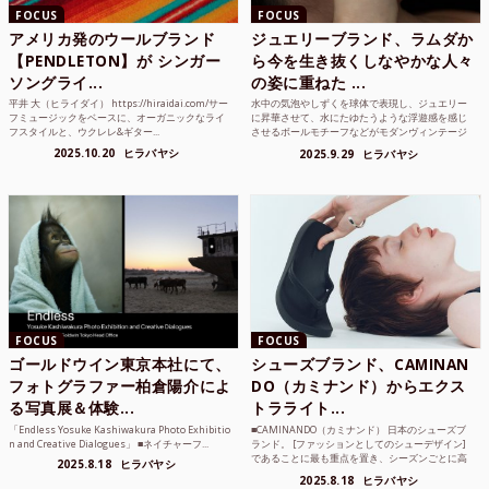
FOCUS
FOCUS
アメリカ発のウールブランド
ジュエリーブランド、ラムダか
【PENDLETON】が シンガー
ら今を生き抜くしなやかな人々
ソングライ...
の姿に重ねた ...
平井 大（ヒライダイ） https://hiraidai.com/サー
水中の気泡やしずくを球体で表現し、ジュエリー
フミュージックをベースに、オーガニックなライ
に昇華させて、水にたゆたうような浮遊感を感じ
フスタイルと、ウクレレ&ギター...
させるボールモチーフなどがモダンヴィンテージ
のような雰囲気も感じ...
2025.10.20
ヒラバヤシ
2025.9.29
ヒラバヤシ
FOCUS
FOCUS
ゴールドウイン東京本社にて、
シューズブランド、CAMINAN
フォトグラファー柏倉陽介によ
DO（カミナンド）からエクス
る写真展＆体験...
トラライト...
「Endless Yosuke Kashiwakura Photo Exhibitio
■CAMINANDO（カミナンド） 日本のシューズブ
n and Creative Dialogues」 ■ネイチャーフ...
ランド。 [ファッションとしてのシューデザイン]
であることに最も重点を置き、シーズンごとに高
2025.8.18
ヒラバヤシ
品質な素...
2025.8.18
ヒラバヤシ