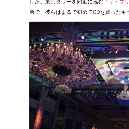
した。東京タワーを間近に臨む『
ザ・プリ
所で、彼らはまるで初めてCDを買ったキ