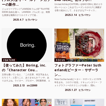
ーの新作...
United AthleがCHITO率いるBAD IDEAと初のコラ
ボレーション これまでシーズンカタログに掲載す
ジュエリーブランド“LAMBDA( ラムダ))” “PLAYFRE
る取り組みとして、さまざまなアーティス...
EDOM 自由を遊べ。 LAMBDA（ラムダ）は、有限
2025.3.14
ヒラバヤシ
な資源を無限のクリエイティブで追...
2025.4.7
ヒラバヤシ
FEATURE
FOCUS
【使ってみた】Boring, inc.
フォトグラファーPeter Suth
の「Character Cou...
erland(ピーター・サザーラ
ン...
文章を書いていると、「この文章、何文字あるん
だろう？」と思うこと、ありませんか？ いや、あ
Peter Sutherland(ピーター・サザーランド) 1976
りますよね。ライター、ブロガー、SNS運用者、エ
年生まれ。 コロラド在住。ドキュメンタリー・フ
ンジニア、学生...
2025.2.13
sn22000
ォトグラフィーのテクニックを使い、隠れ...
2025.1.27
ヒラバヤシ