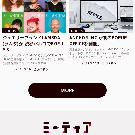
FOCUS
FOCUS
ジュエリーブランドLAMBDA
ANCHOR INC.が初のPOPUP
(ラムダ)が 渋谷パルコでPOPU
OFFICEを開催。
P S...
東京拠点のデザインオフィス、ANCHOR INC.。 ス
トリートウェアブランド、BlackEyePatch を手掛
ジュエリーブランド“LAMBDA( ラムダ))” “PLAYFRE
けるクリエイティブエージェンシーとして...
EDOM 自由を遊べ。 LAMBDA（ラムダ）は、有限
2024.12.19
ヒラバヤシ
な資源を無限のクリエイティブで追...
2025.1.16
ヒラバヤシ
MORE