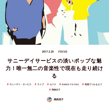
2017.2.20
FOCUS
サニーデイサービスの淡いポップな魅
力！唯一無二の音楽性で現在も走り続け
る
サニーデイ・サービス
ライブ
セツナ
DANCE TO YOU
苺畑でつかまえて
岡崎京子
焼肉花子