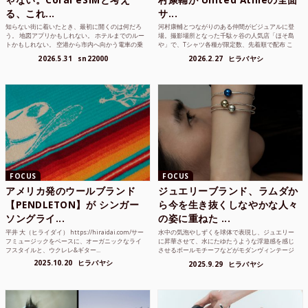
る、これ...
サ...
知らない街に着いたとき、最初に開くのは何だろ
河村康輔とつながりのある仲間がビジュアルに登
う。 地図アプリかもしれない。 ホテルまでのルー
場。撮影場所となった千駄ヶ谷の人気店「ほそ島
トかもしれない。 空港から市内へ向かう電車の乗
や」で、Tシャツ各種が限定数、先着順で配布 こ
り方かもしれな...
れまでUnited...
2026.5.31
sn22000
2026.2.27
ヒラバヤシ
FOCUS
FOCUS
アメリカ発のウールブランド
ジュエリーブランド、ラムダか
【PENDLETON】が シンガー
ら今を生き抜くしなやかな人々
ソングライ...
の姿に重ねた ...
平井 大（ヒライダイ） https://hiraidai.com/サー
水中の気泡やしずくを球体で表現し、ジュエリー
フミュージックをベースに、オーガニックなライ
に昇華させて、水にたゆたうような浮遊感を感じ
フスタイルと、ウクレレ&ギター...
させるボールモチーフなどがモダンヴィンテージ
のような雰囲気も感じ...
2025.10.20
ヒラバヤシ
2025.9.29
ヒラバヤシ