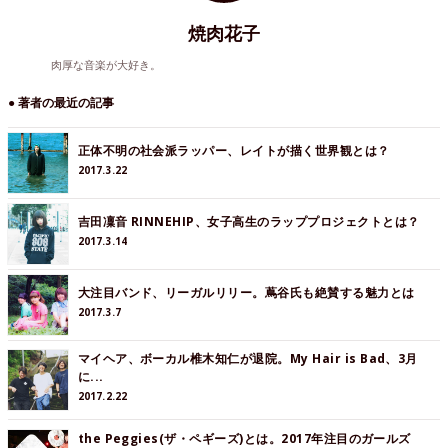
焼肉花子
肉厚な音楽が大好き。
● 著者の最近の記事
正体不明の社会派ラッパー、レイトが描く世界観とは？
2017.3.22
吉田凜音 RINNEHIP、女子高生のラッププロジェクトとは？
2017.3.14
大注目バンド、リーガルリリー。蔦谷氏も絶賛する魅力とは
2017.3.7
マイヘア、ボーカル椎木知仁が退院。My Hair is Bad、3月
に...
2017.2.22
the Peggies(ザ・ペギーズ)とは。2017年注目のガールズ