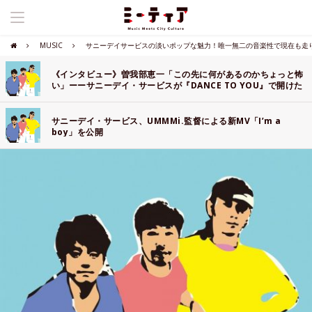
MUSIC
サニーデイサービスの淡いポップな魅力！唯一無二の音楽性で現在も走
《インタビュー》曽我部恵一「この先に何があるのかちょっと怖
い」ーーサニーデイ・サービスが『DANCE TO YOU』で開けた
扉の向こう側にあるもの
サニーデイ・サービス、UMMMi.監督による新MV「I’m a
boy」を公開