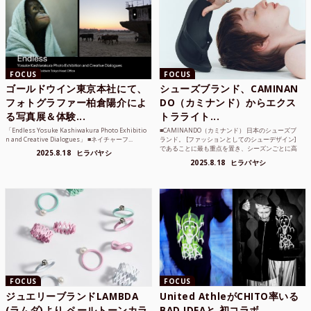
FOCUS
FOCUS
ゴールドウイン東京本社にて、
シューズブランド、CAMINAN
フォトグラファー柏倉陽介によ
DO（カミナンド）からエクス
る写真展＆体験...
トラライト...
「Endless Yosuke Kashiwakura Photo Exhibitio
■CAMINANDO（カミナンド） 日本のシューズブ
n and Creative Dialogues」 ■ネイチャーフ...
ランド。 [ファッションとしてのシューデザイン]
であることに最も重点を置き、シーズンごとに高
2025.8.18
ヒラバヤシ
品質な素...
2025.8.18
ヒラバヤシ
FOCUS
FOCUS
ジュエリーブランドLAMBDA
United AthleがCHITO率いる
(ラムダ)より ペールトーンカラ
BAD IDEAと 初コラボ...