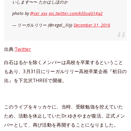
いします〜〜 たかはしほのか
photo by
@cer_xxx
pic.twitter.com/kEEuqG14q2
— リーガルリリー (@regal__lily)
December 31, 2016
出典:
Twitter
白石はるかを除くメンバーは高校を卒業するということ
もあり、3月31日にリーガルリリー高校卒業企画『初日の
出』を下北沢THREEで開催。
このライブをキッカケに、当時、受験勉強を控えていた
ため、活動を休止していたDr.ゆきやまが復活。正式メン
バーとして、再び活動を再開することになりました。