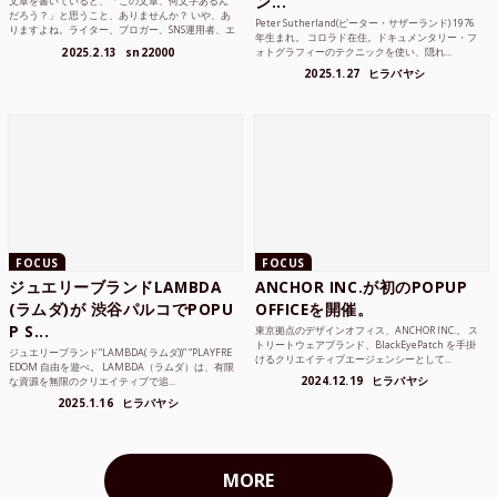
ン...
文章を書いていると、「この文章、何文字あるん
だろう？」と思うこと、ありませんか？ いや、あ
Peter Sutherland(ピーター・サザーランド) 1976
りますよね。ライター、ブロガー、SNS運用者、エ
年生まれ。 コロラド在住。ドキュメンタリー・フ
ンジニア、学生...
2025.2.13
sn22000
ォトグラフィーのテクニックを使い、隠れ...
2025.1.27
ヒラバヤシ
FOCUS
FOCUS
ジュエリーブランドLAMBDA
ANCHOR INC.が初のPOPUP
(ラムダ)が 渋谷パルコでPOPU
OFFICEを開催。
P S...
東京拠点のデザインオフィス、ANCHOR INC.。 ス
トリートウェアブランド、BlackEyePatch を手掛
ジュエリーブランド“LAMBDA( ラムダ))” “PLAYFRE
けるクリエイティブエージェンシーとして...
EDOM 自由を遊べ。 LAMBDA（ラムダ）は、有限
2024.12.19
ヒラバヤシ
な資源を無限のクリエイティブで追...
2025.1.16
ヒラバヤシ
MORE