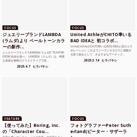
FOCUS
FOCUS
ジュエリーブランドLAMBDA
United AthleがCHITO率いる
(ラムダ)より ペールトーンカラ
BAD IDEAと 初コラボ...
ーの新作...
United AthleがCHITO率いるBAD IDEAと初のコラ
ボレーション これまでシーズンカタログに掲載す
ジュエリーブランド“LAMBDA( ラムダ))” “PLAYFRE
る取り組みとして、さまざまなアーティス...
EDOM 自由を遊べ。 LAMBDA（ラムダ）は、有限
2025.3.14
ヒラバヤシ
な資源を無限のクリエイティブで追...
2025.4.7
ヒラバヤシ
FEATURE
FOCUS
【使ってみた】Boring, inc.
フォトグラファーPeter Suth
の「Character Cou...
erland(ピーター・サザーラ