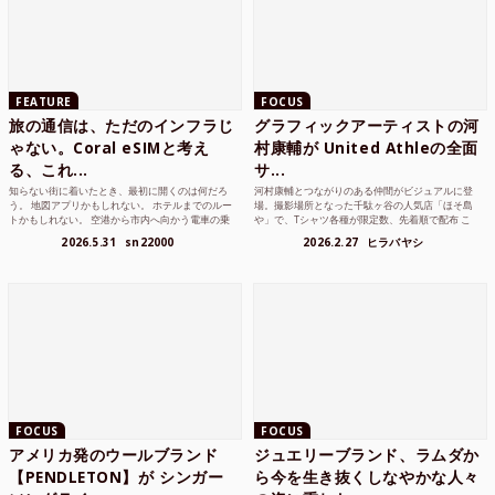
FEATURE
FOCUS
旅の通信は、ただのインフラじ
グラフィックアーティストの河
ゃない。Coral eSIMと考え
村康輔が United Athleの全面
る、これ...
サ...
知らない街に着いたとき、最初に開くのは何だろ
河村康輔とつながりのある仲間がビジュアルに登
う。 地図アプリかもしれない。 ホテルまでのルー
場。撮影場所となった千駄ヶ谷の人気店「ほそ島
トかもしれない。 空港から市内へ向かう電車の乗
や」で、Tシャツ各種が限定数、先着順で配布 こ
り方かもしれな...
れまでUnited...
2026.5.31
sn22000
2026.2.27
ヒラバヤシ
FOCUS
FOCUS
アメリカ発のウールブランド
ジュエリーブランド、ラムダか
【PENDLETON】が シンガー
ら今を生き抜くしなやかな人々