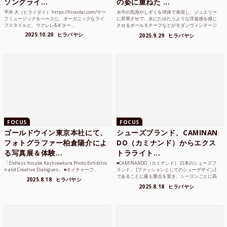
ソングライ...
の姿に重ねた ...
平井 大（ヒライダイ） https://hiraidai.com/サー
水中の気泡やしずくを球体で表現し、ジュエリー
フミュージックをベースに、オーガニックなライ
に昇華させて、水にたゆたうような浮遊感を感じ
フスタイルと、ウクレレ&ギター...
させるボールモチーフなどがモダンヴィンテージ
のような雰囲気も感じ...
2025.10.20
ヒラバヤシ
2025.9.29
ヒラバヤシ
FOCUS
FOCUS
ゴールドウイン東京本社にて、
シューズブランド、CAMINAN
フォトグラファー柏倉陽介によ
DO（カミナンド）からエクス
る写真展＆体験...
トラライト...
「Endless Yosuke Kashiwakura Photo Exhibitio
■CAMINANDO（カミナンド） 日本のシューズブ
n and Creative Dialogues」 ■ネイチャーフ...
ランド。 [ファッションとしてのシューデザイン]
であることに最も重点を置き、シーズンごとに高
2025.8.18
ヒラバヤシ
品質な素...
2025.8.18
ヒラバヤシ