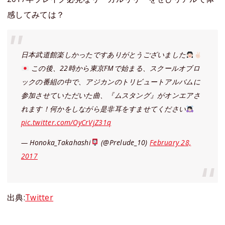
感してみては？
日本武道館楽しかったですありがとうございました
この後、22時から東京FMで始まる、スクールオブロ
ックの番組の中で、アジカンのトリビュートアルバムに
参加させていただいた曲、『ムスタング』がオンエアさ
れます！何かをしながら是非耳をすませてください
pic.twitter.com/OyCrVjZ31q
— Honoka_Takahashi
(@Prelude_10)
February 28,
2017
出典:
Twitter