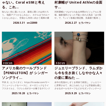
ゃない。Coral eSIMと考え
村康輔が United Athleの全面
る、これ...
サ...
知らない街に着いたとき、最初に開くのは何だろ
河村康輔とつながりのある仲間がビジュアルに登
う。 地図アプリかもしれない。 ホテルまでのルー
場。撮影場所となった千駄ヶ谷の人気店「ほそ島
トかもしれない。 空港から市内へ向かう電車の乗
や」で、Tシャツ各種が限定数、先着順で配布 こ
り方かもしれない。 あるいは、ひとまず音楽を流
れまでUnited Athle（ユナイテッドアスレ）は、
2026.5.31
sn22000
2026.2.27
ヒラバヤシ
して、その街の空...
さまざまな...
FOCUS
FOCUS
アメリカ発のウールブランド
ジュエリーブランド、ラムダか
【PENDLETON】が シンガー
ら今を生き抜くしなやかな人々
ソングライ...
の姿に重ねた ...
平井 大（ヒライダイ） https://hiraidai.com/サー
水中の気泡やしずくを球体で表現し、ジュエリー
フミュージックをベースに、オーガニックなライ
に昇華させて、水にたゆたうような浮遊感を感じ
フスタイルと、ウクレレ&ギターが奏でるサウンド
させるボールモチーフなどがモダンヴィンテージ
で注目を集めるシンガ ーソングラ...
のような雰囲気も感じさせるLAMBDA の新しいコ
2025.10.20
ヒラバヤシ
2025.9.29
ヒラバヤシ
レクションを202...