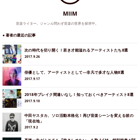
MIIM
音楽ライター。ジャンル問わず音楽の世界を探求中。
● 著者の最近の記事
次の時代を切り開く！若き才能溢れるアーティストたち8選
2017.9.26
俳優として、アーティストとして―非凡で多才な人物8選
2017.9.17
2018年ブレイク間違いなし！知っておくべきアーティスト8選
2017.9.10
中田ヤスタカ、ソロ活動本格化！再び音楽シーンを変える彼の
「現在地」
2017.9.2