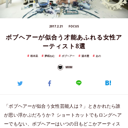
2017.2.21
FOCUS
ボブヘアーが似合う才能あふれる女性ア
ーティスト8選
根本凪
夢眠ねむ
ボブヘアー
湯木慧
あの
MIIM
「ボブヘアーが似合う女性芸能人は？」ときかれたら誰
が思い浮かぶだろうか？ ショートカットでもロングヘア
ーでもない、ボブヘアーはいつの日もどこかアーティス