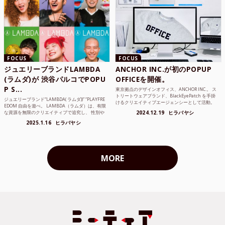
FOCUS
FOCUS
ジュエリーブランドLAMBDA
ANCHOR INC.が初のPOPUP
(ラムダ)が 渋谷パルコでPOPU
OFFICEを開催。
P S...
東京拠点のデザインオフィス、ANCHOR INC.。 ス
トリートウェアブランド、BlackEyePatch を手掛
ジュエリーブランド“LAMBDA( ラムダ))” “PLAYFRE
けるクリエイティブエージェンシーとして活動。
EDOM 自由を遊べ。 LAMBDA（ラムダ）は、有限
Mercedes Anchor inc. ...
な資源を無限のクリエイティブで追究し、 性別や
2024.12.19
ヒラバヤシ
年齢の枠を超えボーダレスなジュエリ...
2025.1.16
ヒラバヤシ
MORE