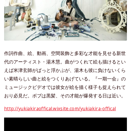
作詞作曲、絵、動画、空間装飾と多彩な才能を見せる新世
代のアーティスト・湯木慧。曲がつくれて絵も描けるとい
えば米津玄師がぱっと浮かぶが、湯木も彼に負けないくら
い素晴らしい曲と絵をつくりあげている。『一期一会』の
ミュージックビデオでは彼女が絵を描く様子も捉えられて
おり必見だ。ボブは黒髪、その才能が爆発する日は近い。
http://yukiakiraoffical.wixsite.com/yukiakira-offical