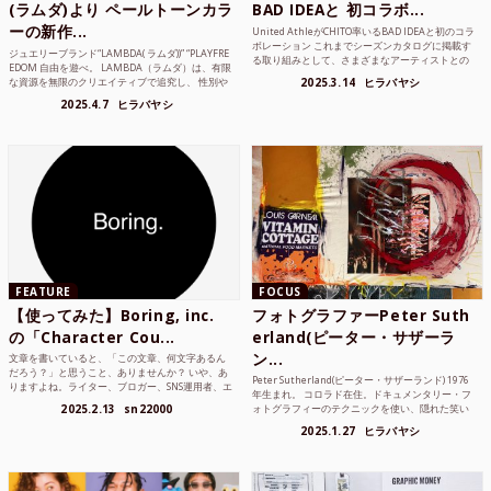
(ラムダ)より ペールトーンカラ
BAD IDEAと 初コラボ...
ーの新作...
United AthleがCHITO率いるBAD IDEAと初のコラ
ボレーション これまでシーズンカタログに掲載す
ジュエリーブランド“LAMBDA( ラムダ))” “PLAYFRE
る取り組みとして、さまざまなアーティストとの
EDOM 自由を遊べ。 LAMBDA（ラムダ）は、有限
コラボレーションアイテムを製品見本として作...
な資源を無限のクリエイティブで追究し、 性別や
2025.3.14
ヒラバヤシ
年齢の枠を超えボーダレスなジュエリ...
2025.4.7
ヒラバヤシ
FEATURE
FOCUS
【使ってみた】Boring, inc.
フォトグラファーPeter Suth
の「Character Cou...
erland(ピーター・サザーラ
ン...
文章を書いていると、「この文章、何文字あるん
だろう？」と思うこと、ありませんか？ いや、あ
Peter Sutherland(ピーター・サザーランド) 1976
りますよね。ライター、ブロガー、SNS運用者、エ
年生まれ。 コロラド在住。ドキュメンタリー・フ
ンジニア、学生… 文字数を意識する仕事やタスク
2025.2.13
sn22000
ォトグラフィーのテクニックを使い、隠れた笑い
は意外と多い。で...
や美を撮り続けているフォトグラファーでフィ...
2025.1.27
ヒラバヤシ