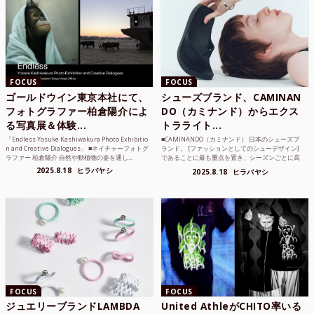
FOCUS
FOCUS
ゴールドウイン東京本社にて、
シューズブランド、CAMINAN
フォトグラファー柏倉陽介によ
DO（カミナンド）からエクス
る写真展＆体験...
トラライト...
「Endless Yosuke Kashiwakura Photo Exhibitio
■CAMINANDO（カミナンド） 日本のシューズブ
n and Creative Dialogues」 ■ネイチャーフォトグ
ランド。 [ファッションとしてのシューデザイン]
ラファー 柏倉陽介 自然や動植物の姿を通し...
であることに最も重点を置き、シーズンごとに高
品質な素材を厳選し、伝統的な靴作りの技術を今
2025.8.18
ヒラバヤシ
2025.8.18
ヒラバヤシ
でも持つメキ...
FOCUS
FOCUS
ジュエリーブランドLAMBDA
United AthleがCHITO率いる