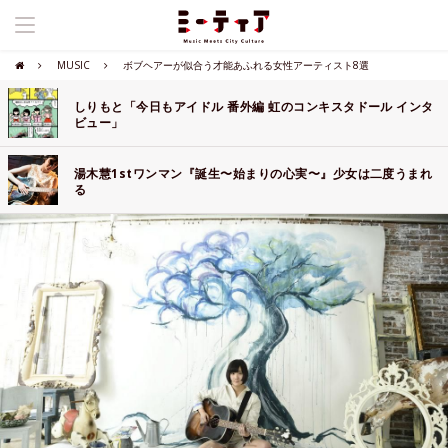
MUSIC
ボブヘアーが似合う才能あふれる女性アーティスト8選
しりもと「今日もアイドル 番外編 虹のコンキスタドール インタ
ビュー」
湯木慧1stワンマン『誕生〜始まりの心実〜』少女は二度うまれ
る