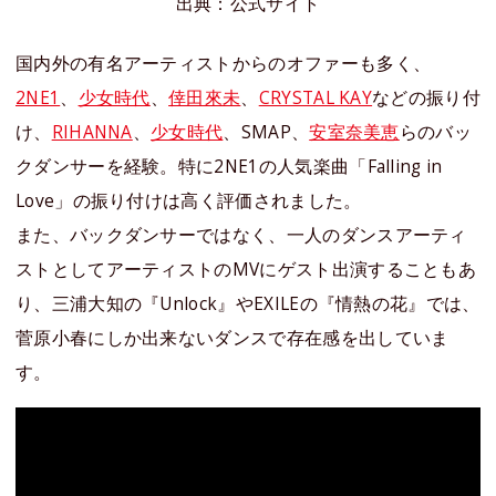
出典：公式サイト
国内外の有名アーティストからのオファーも多く、
2NE1
、
少女時代
、
倖田來未
、
CRYSTAL KAY
などの振り付
け、
RIHANNA
、
少女時代
、SMAP、
安室奈美恵
らのバッ
クダンサーを経験。特に2NE1の人気楽曲「Falling in
Love」の振り付けは高く評価されました。
また、バックダンサーではなく、一人のダンスアーティ
ストとしてアーティストのMVにゲスト出演することもあ
り、三浦大知の『Unlock』やEXILEの『情熱の花』では、
菅原小春にしか出来ないダンスで存在感を出していま
す。