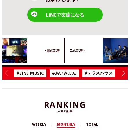
LINEで友達になる
前の記事
次の記事
#LINE MUSIC
#あいみょん
#テラスハウス
#漫
RANKING
人気の記事
WEEKLY
MONTHLY
TOTAL