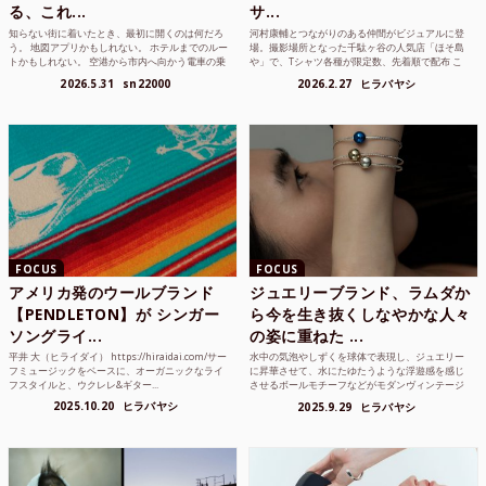
る、これ...
サ...
知らない街に着いたとき、最初に開くのは何だろ
河村康輔とつながりのある仲間がビジュアルに登
う。 地図アプリかもしれない。 ホテルまでのルー
場。撮影場所となった千駄ヶ谷の人気店「ほそ島
トかもしれない。 空港から市内へ向かう電車の乗
や」で、Tシャツ各種が限定数、先着順で配布 こ
り方かもしれな...
れまでUnited...
2026.5.31
sn22000
2026.2.27
ヒラバヤシ
FOCUS
FOCUS
アメリカ発のウールブランド
ジュエリーブランド、ラムダか
【PENDLETON】が シンガー
ら今を生き抜くしなやかな人々
ソングライ...
の姿に重ねた ...
平井 大（ヒライダイ） https://hiraidai.com/サー
水中の気泡やしずくを球体で表現し、ジュエリー
フミュージックをベースに、オーガニックなライ
に昇華させて、水にたゆたうような浮遊感を感じ
フスタイルと、ウクレレ&ギター...
させるボールモチーフなどがモダンヴィンテージ
のような雰囲気も感じ...
2025.10.20
ヒラバヤシ
2025.9.29
ヒラバヤシ