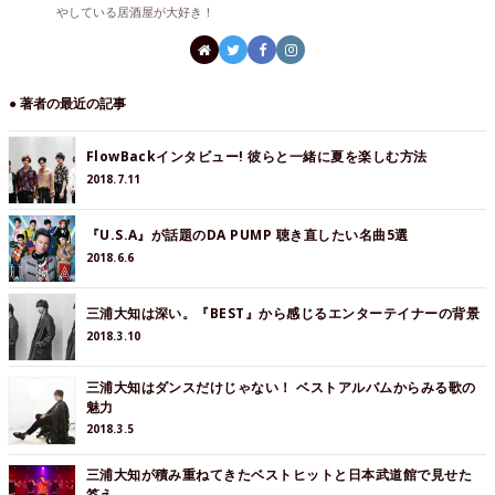
やしている居酒屋が大好き！
● 著者の最近の記事
FlowBackインタビュー! 彼らと一緒に夏を楽しむ方法
2018.7.11
『U.S.A』が話題のDA PUMP 聴き直したい名曲5選
2018.6.6
三浦大知は深い。『BEST』から感じるエンターテイナーの背景
2018.3.10
三浦大知はダンスだけじゃない！ ベストアルバムからみる歌の
魅力
2018.3.5
三浦大知が積み重ねてきたベストヒットと日本武道館で見せた
答え