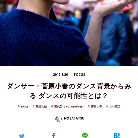
2017.8.26
FOCUS
ダンサー・菅原小春のダンス背景からみ
る ダンスの可能性とは？
EXILE
三浦大知
三代目J Soul Brothers
菅原小春
小林直己
NOZATATSU