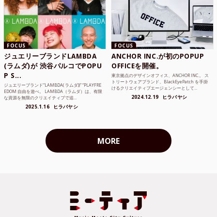
FOCUS
FOCUS
ジュエリーブランドLAMBDA
ANCHOR INC.が初のPOPUP
(ラムダ)が 渋谷パルコでPOPU
OFFICEを開催。
P S...
東京拠点のデザインオフィス、ANCHOR INC.。 ス
トリートウェアブランド、BlackEyePatch を手掛
ジュエリーブランド“LAMBDA( ラムダ))” “PLAYFRE
けるクリエイティブエージェンシーとして...
EDOM 自由を遊べ。 LAMBDA（ラムダ）は、有限
2024.12.19
ヒラバヤシ
な資源を無限のクリエイティブで追...
2025.1.16
ヒラバヤシ
MORE