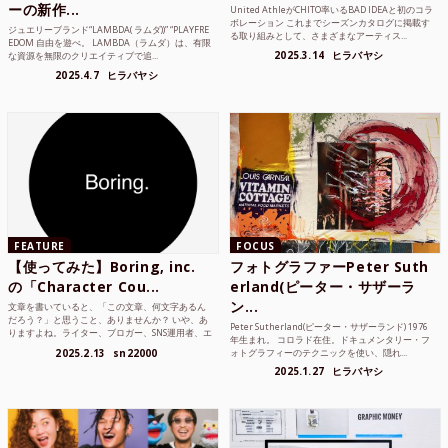
ーの新作...
United AthleがCHITO率いるBAD IDEAと初のコラ
ボレーション これまでシーズンカタログに掲載す
ジュエリーブランド“LAMBDA( ラムダ))” “PLAYFRE
る取り組みとして、さまざまなアーティス...
EDOM 自由を遊べ。 LAMBDA（ラムダ）は、有限
2025.3.14
ヒラバヤシ
な資源を無限のクリエイティブで追...
2025.4.7
ヒラバヤシ
FEATURE
FOCUS
【使ってみた】Boring, inc.
フォトグラファーPeter Suth
の「Character Cou...
erland(ピーター・サザーラ
ン...
文章を書いていると、「この文章、何文字あるん
だろう？」と思うこと、ありませんか？ いや、あ
Peter Sutherland(ピーター・サザーランド) 1976
りますよね。ライター、ブロガー、SNS運用者、エ
年生まれ。 コロラド在住。ドキュメンタリー・フ
ンジニア、学生...
2025.2.13
sn22000
ォトグラフィーのテクニックを使い、隠れ...
2025.1.27
ヒラバヤシ