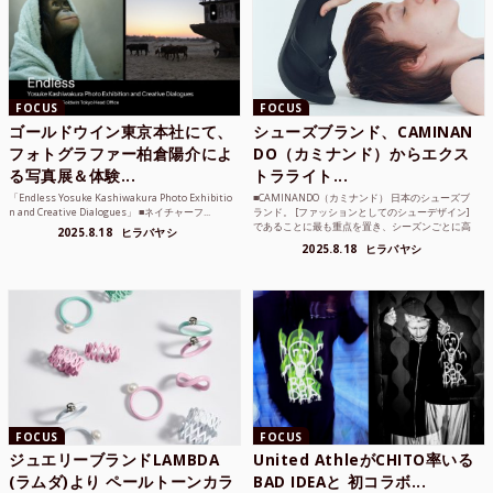
FOCUS
FOCUS
ゴールドウイン東京本社にて、
シューズブランド、CAMINAN
フォトグラファー柏倉陽介によ
DO（カミナンド）からエクス
る写真展＆体験...
トラライト...
「Endless Yosuke Kashiwakura Photo Exhibitio
■CAMINANDO（カミナンド） 日本のシューズブ
n and Creative Dialogues」 ■ネイチャーフ...
ランド。 [ファッションとしてのシューデザイン]
であることに最も重点を置き、シーズンごとに高
2025.8.18
ヒラバヤシ
品質な素...
2025.8.18
ヒラバヤシ
FOCUS
FOCUS
ジュエリーブランドLAMBDA
United AthleがCHITO率いる
(ラムダ)より ペールトーンカラ
BAD IDEAと 初コラボ...