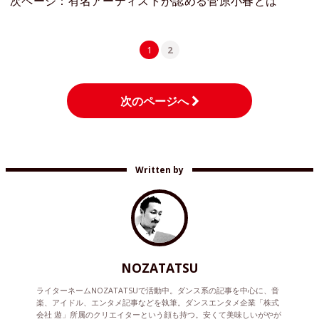
次ページ：有名アーティストが認める菅原小春とは
1
2
次のページへ
Written by
NOZATATSU
ライターネームNOZATATSUで活動中。ダンス系の記事を中心に、音
楽、アイドル、エンタメ記事などを執筆。ダンスエンタメ企業「株式
会社 遊」所属のクリエイターという顔も持つ。安くて美味しいがやが