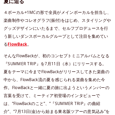
夏に迫る
４ボーカル+1MCの形で全員がメインボーカルを担当し、
楽曲制作やコレオグラフ(振付)をはじめ、スタイリングや
グッズデザインにいたるまで、セルフプロデュースを行
う新しいダンスボーカルグループとして注目を集めてい
る
FlowBack
。
そんなFlowBackが、初のコンセプトミニアルバムとなる
『SUMMER TRIP』を7月11日（水）にリリースする。
夏をテーマに今までFlowBackがリリースしてきた楽曲の
中から、FlowBack流の夏を感じられる楽曲を集めた今
作。FlowBackと一緒に夏の旅に出ようというメンバーの
言葉を受けて、ミーティア初登場のインタビューで
は、”FlowBackのこと”、”『SUMMER TRIP』の曲紹
介”、”7月13日(金)から始まる東名阪ツアーの意気込み”を