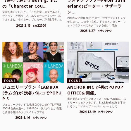
【使ってみた】Boring, inc.
フォトグラファーPeter Suth
の「Character Cou...
erland(ピーター・サザーラ
ン...
文章を書いていると、「この文章、何文字あるん
だろう？」と思うこと、ありませんか？ いや、あ
Peter Sutherland(ピーター・サザーランド) 1976
りますよね。ライター、ブロガー、SNS運用者、エ
年生まれ。 コロラド在住。ドキュメンタリー・フ
ンジニア、学生...
2025.2.13
sn22000
ォトグラフィーのテクニックを使い、隠れ...
2025.1.27
ヒラバヤシ
FOCUS
FOCUS
ジュエリーブランドLAMBDA
ANCHOR INC.が初のPOPUP
(ラムダ)が 渋谷パルコでPOPU
OFFICEを開催。
P S...
東京拠点のデザインオフィス、ANCHOR INC.。 ス
トリートウェアブランド、BlackEyePatch を手掛
ジュエリーブランド“LAMBDA( ラムダ))” “PLAYFRE
けるクリエイティブエージェンシーとして...
EDOM 自由を遊べ。 LAMBDA（ラムダ）は、有限
2024.12.19
ヒラバヤシ
な資源を無限のクリエイティブで追...
2025.1.16
ヒラバヤシ