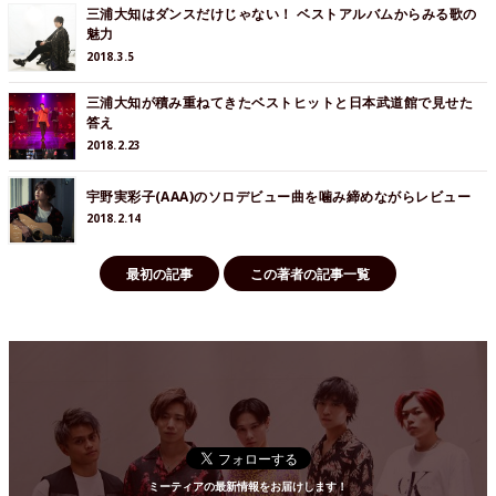
三浦大知はダンスだけじゃない！ ベストアルバムからみる歌の
魅力
2018.3.5
三浦大知が積み重ねてきたベストヒットと日本武道館で見せた
答え
2018.2.23
宇野実彩子(AAA)のソロデビュー曲を噛み締めながらレビュー
2018.2.14
最初の記事
この著者の記事一覧
ミーティアの最新情報をお届けします！