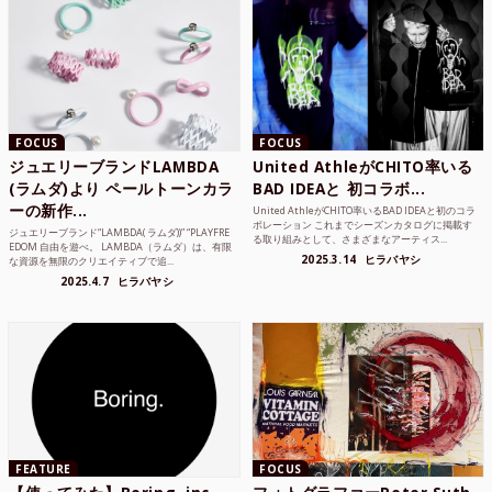
FOCUS
FOCUS
ジュエリーブランドLAMBDA
United AthleがCHITO率いる
(ラムダ)より ペールトーンカラ
BAD IDEAと 初コラボ...
ーの新作...
United AthleがCHITO率いるBAD IDEAと初のコラ
ボレーション これまでシーズンカタログに掲載す
ジュエリーブランド“LAMBDA( ラムダ))” “PLAYFRE
る取り組みとして、さまざまなアーティス...
EDOM 自由を遊べ。 LAMBDA（ラムダ）は、有限
2025.3.14
ヒラバヤシ
な資源を無限のクリエイティブで追...
2025.4.7
ヒラバヤシ
FEATURE
FOCUS