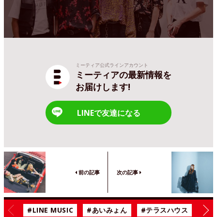
ミーティア公式ラインアカウント
ミーティアの最新情報を
お届けします!
LINEで友達になる
前の記事
次の記事
#LINE MUSIC
#あいみょん
#テラスハウス
#漫