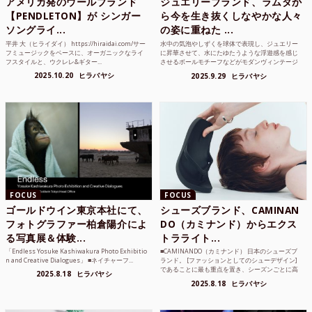
アメリカ発のウールブランド
ジュエリーブランド、ラムダか
【PENDLETON】が シンガー
ら今を生き抜くしなやかな人々
ソングライ...
の姿に重ねた ...
平井 大（ヒライダイ） https://hiraidai.com/サー
水中の気泡やしずくを球体で表現し、ジュエリー
フミュージックをベースに、オーガニックなライ
に昇華させて、水にたゆたうような浮遊感を感じ
フスタイルと、ウクレレ&ギター...
させるボールモチーフなどがモダンヴィンテージ
のような雰囲気も感じ...
2025.10.20
ヒラバヤシ
2025.9.29
ヒラバヤシ
FOCUS
FOCUS
ゴールドウイン東京本社にて、
シューズブランド、CAMINAN
フォトグラファー柏倉陽介によ
DO（カミナンド）からエクス
る写真展＆体験...
トラライト...
「Endless Yosuke Kashiwakura Photo Exhibitio
■CAMINANDO（カミナンド） 日本のシューズブ
n and Creative Dialogues」 ■ネイチャーフ...
ランド。 [ファッションとしてのシューデザイン]
であることに最も重点を置き、シーズンごとに高
2025.8.18
ヒラバヤシ
品質な素...
2025.8.18
ヒラバヤシ