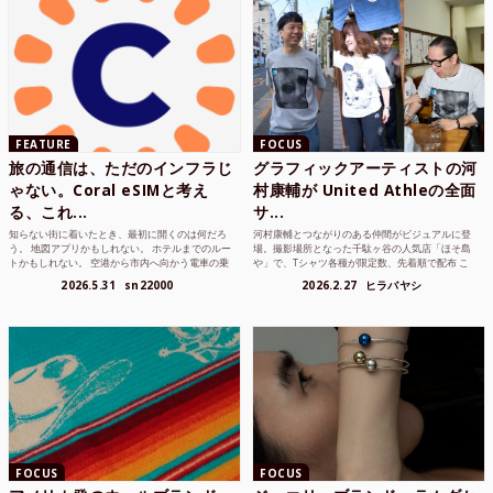
FEATURE
FOCUS
旅の通信は、ただのインフラじ
グラフィックアーティストの河
ゃない。Coral eSIMと考え
村康輔が United Athleの全面
る、これ...
サ...
知らない街に着いたとき、最初に開くのは何だろ
河村康輔とつながりのある仲間がビジュアルに登
う。 地図アプリかもしれない。 ホテルまでのルー
場。撮影場所となった千駄ヶ谷の人気店「ほそ島
トかもしれない。 空港から市内へ向かう電車の乗
や」で、Tシャツ各種が限定数、先着順で配布 こ
り方かもしれな...
れまでUnited...
2026.5.31
sn22000
2026.2.27
ヒラバヤシ
FOCUS
FOCUS