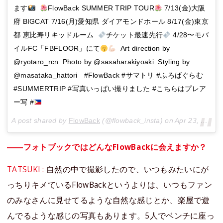
ます
FlowBack SUMMER TRIP TOUR
7/13(金)大阪
府 BIGCAT 7/16(月)愛知県 ダイアモンドホール 8/17(金)東京
都 恵比寿リキッドルーム
チケット最速先行
4/28〜モバ
イルFC「FBFLOOR」にて
Art direction by
@ryotaro_rcn Photo by @sasaharakiyoaki Styling by
@masataka_hattori #FlowBack #サマトリ #ふろばぐらむ
#SUMMERTRIP #写真いっぱい撮りました #こちらはプレア
ー写 #
A post shared by
FlowBack
(@flowback_insta) on
Apr 23, 2018 at 5:14am PDT
――フォトブックではどんなFlowBackに会えますか？
TATSUKI :
自然の中で撮影したので、いつもみたいにが
っちりキメているFlowBackというよりは、いつもファン
のみなさんに見せてるような自然な感じとか、楽屋で遊
んでるような感じの写真もあります。5人でベンチに座っ