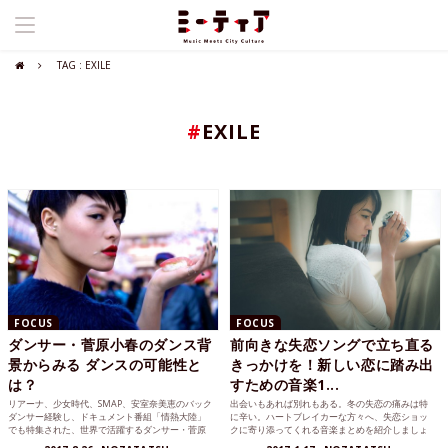
TAG : EXILE
#
EXILE
FOCUS
FOCUS
ダンサー・菅原小春のダンス背
前向きな失恋ソングで立ち直る
景からみる ダンスの可能性と
きっかけを！新しい恋に踏み出
は？
すための音楽1...
リアーナ、少女時代、SMAP、安室奈美恵のバック
出会いもあれば別れもある。冬の失恋の痛みは特
ダンサー経験し、ドキュメント番組「情熱大陸」
に辛い。ハートブレイカーな方々へ、失恋ショッ
でも特集された、世界で活躍するダンサー・菅原
クに寄り添ってくれる音楽まとめを紹介しましょ
小春を紹介！
う。