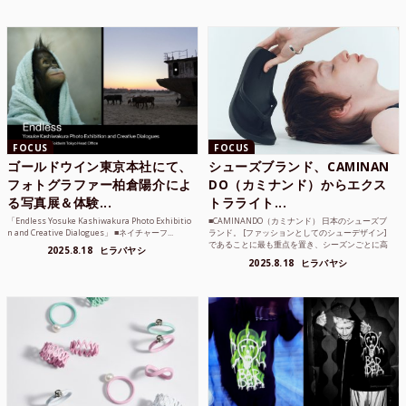
FOCUS
FOCUS
ゴールドウイン東京本社にて、
シューズブランド、CAMINAN
フォトグラファー柏倉陽介によ
DO（カミナンド）からエクス
る写真展＆体験...
トラライト...
「Endless Yosuke Kashiwakura Photo Exhibitio
■CAMINANDO（カミナンド） 日本のシューズブ
n and Creative Dialogues」 ■ネイチャーフ...
ランド。 [ファッションとしてのシューデザイン]
であることに最も重点を置き、シーズンごとに高
2025.8.18
ヒラバヤシ
品質な素...
2025.8.18
ヒラバヤシ