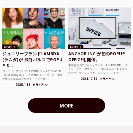
FOCUS
FOCUS
ジュエリーブランドLAMBDA
ANCHOR INC.が初のPOPUP
(ラムダ)が 渋谷パルコでPOPU
OFFICEを開催。
P S...
東京拠点のデザインオフィス、ANCHOR INC.。 ス
トリートウェアブランド、BlackEyePatch を手掛
ジュエリーブランド“LAMBDA( ラムダ))” “PLAYFRE
けるクリエイティブエージェンシーとして...
EDOM 自由を遊べ。 LAMBDA（ラムダ）は、有限
2024.12.19
ヒラバヤシ
な資源を無限のクリエイティブで追...
2025.1.16
ヒラバヤシ
MORE