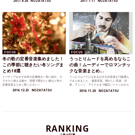
2017.8.26
NOZATATSU
2017.1.17
NOZATATSU
FOCUS
FOCUS
冬の歌の定番音楽集めました！
うっとりムードを高めるならこ
この季節に聴きたい冬ソングま
の曲！ムーディーでロマンチッ
とめ18選
クな音楽まとめ...
ミーティアおすすめ冬の定番曲を一挙に紹介。カ
うっとりムードになれるおすすめ音楽を15曲選ん
ラオケに使える曲や、部屋で聞きたい曲など冬の
でまとめました。 最新音楽、懐かしい音楽、洋
定番音楽まとめご覧ください！
楽、アニソン、アイドルまで幅広いジャンルから
うっとりムードになれるおすすめ音楽をまとめて
2016.12.23
NOZATATSU
2016.11.20
NOZATATSU
紹介します。
RANKING
人気の記事