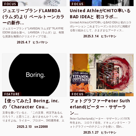
FOCUS
FOCUS
ジュエリーブランドLAMBDA
United AthleがCHITO率いる
(ラムダ)より ペールトーンカラ
BAD IDEAと 初コラボ...
ーの新作...
United AthleがCHITO率いるBAD IDEAと初のコラ
ボレーション これまでシーズンカタログに掲載す
ジュエリーブランド“LAMBDA( ラムダ))” “PLAYFRE
る取り組みとして、さまざまなアーティス...
EDOM 自由を遊べ。 LAMBDA（ラムダ）は、有限
2025.3.14
ヒラバヤシ
な資源を無限のクリエイティブで追...
2025.4.7
ヒラバヤシ
FEATURE
FOCUS
【使ってみた】Boring, inc.
フォトグラファーPeter Suth
の「Character Cou...
erland(ピーター・サザーラ
ン...
文章を書いていると、「この文章、何文字あるん
だろう？」と思うこと、ありませんか？ いや、あ
Peter Sutherland(ピーター・サザーランド) 1976
りますよね。ライター、ブロガー、SNS運用者、エ
年生まれ。 コロラド在住。ドキュメンタリー・フ
ンジニア、学生...
2025.2.13
sn22000
ォトグラフィーのテクニックを使い、隠れ...
2025.1.27
ヒラバヤシ