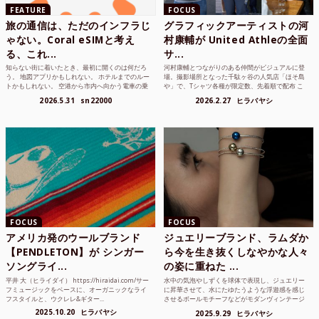
FEATURE
FOCUS
旅の通信は、ただのインフラじ
グラフィックアーティストの河
ゃない。Coral eSIMと考え
村康輔が United Athleの全面
る、これ...
サ...
知らない街に着いたとき、最初に開くのは何だろ
河村康輔とつながりのある仲間がビジュアルに登
う。 地図アプリかもしれない。 ホテルまでのルー
場。撮影場所となった千駄ヶ谷の人気店「ほそ島
トかもしれない。 空港から市内へ向かう電車の乗
や」で、Tシャツ各種が限定数、先着順で配布 こ
り方かもしれな...
れまでUnited...
2026.5.31
sn22000
2026.2.27
ヒラバヤシ
FOCUS
FOCUS
アメリカ発のウールブランド
ジュエリーブランド、ラムダか
【PENDLETON】が シンガー
ら今を生き抜くしなやかな人々
ソングライ...
の姿に重ねた ...
平井 大（ヒライダイ） https://hiraidai.com/サー
水中の気泡やしずくを球体で表現し、ジュエリー
フミュージックをベースに、オーガニックなライ
に昇華させて、水にたゆたうような浮遊感を感じ
フスタイルと、ウクレレ&ギター...
させるボールモチーフなどがモダンヴィンテージ
のような雰囲気も感じ...
2025.10.20
ヒラバヤシ
2025.9.29
ヒラバヤシ