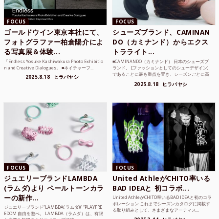
FOCUS
FOCUS
ゴールドウイン東京本社にて、
シューズブランド、CAMINAN
フォトグラファー柏倉陽介によ
DO（カミナンド）からエクス
る写真展＆体験...
トラライト...
「Endless Yosuke Kashiwakura Photo Exhibitio
■CAMINANDO（カミナンド） 日本のシューズブ
n and Creative Dialogues」 ■ネイチャーフ...
ランド。 [ファッションとしてのシューデザイン]
であることに最も重点を置き、シーズンごとに高
2025.8.18
ヒラバヤシ
品質な素...
2025.8.18
ヒラバヤシ
FOCUS
FOCUS
ジュエリーブランドLAMBDA
United AthleがCHITO率いる
(ラムダ)より ペールトーンカラ
BAD IDEAと 初コラボ...
ーの新作...
United AthleがCHITO率いるBAD IDEAと初のコラ
ボレーション これまでシーズンカタログに掲載す
ジュエリーブランド“LAMBDA( ラムダ))” “PLAYFRE
る取り組みとして、さまざまなアーティス...
EDOM 自由を遊べ。 LAMBDA（ラムダ）は、有限