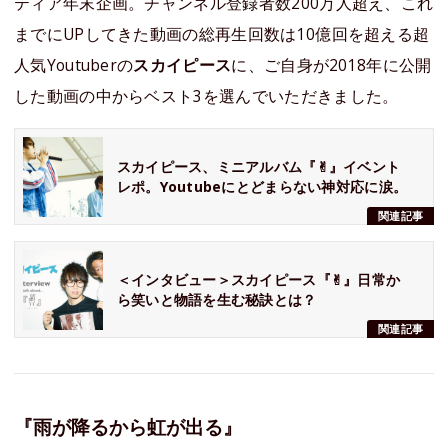
ティア年末企画。チャンネル登録者数200万人超え、これ
までにUPしてきた動画の総再生回数は10億回を超える超
人気Youtuberの
スカイピース
に、ご自身が2018年に公開
した動画の中からベスト3を選んでいただきました。
スカイピース、ミニアルバム『✌︎』イベント
レポ。Youtubeにとどまらない神対応に涙。
関連記事
＜インタビュー＞スカイピース『✌︎』日常か
ら笑いと物語を生む秘訣とは？
関連記事
『雨が降るから虹が出る』