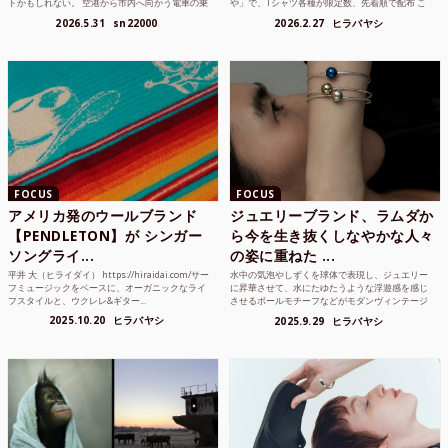
トかもしれない。 空港から市内へ向かう電車の乗
や」で、Tシャツ各種が限定数、先着順で配布 こ
り方かもしれな...
れまでUnited...
2026.5.31
sn22000
2026.2.27
ヒラバヤシ
FOCUS
FOCUS
アメリカ発のウールブランド
ジュエリーブランド、ラムダか
【PENDLETON】が シンガー
ら今を生き抜くしなやかな人々
ソングライ...
の姿に重ねた ...
平井 大（ヒライダイ） https://hiraidai.com/サー
水中の気泡やしずくを球体で表現し、ジュエリー
フミュージックをベースに、オーガニックなライ
に昇華させて、水にたゆたうような浮遊感を感じ
フスタイルと、ウクレレ&ギター...
させるボールモチーフなどがモダンヴィンテージ
のような雰囲気も感じ...
2025.10.20
ヒラバヤシ
2025.9.29
ヒラバヤシ