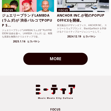
FOCUS
FOCUS
ジュエリーブランドLAMBDA
ANCHOR INC.が初のPOPUP
(ラムダ)が 渋谷パルコでPOPU
OFFICEを開催。
P S...
東京拠点のデザインオフィス、ANCHOR INC.。 ス
トリートウェアブランド、BlackEyePatch を手掛
ジュエリーブランド“LAMBDA( ラムダ))” “PLAYFRE
けるクリエイティブエージェンシーとして...
EDOM 自由を遊べ。 LAMBDA（ラムダ）は、有限
2024.12.19
ヒラバヤシ
な資源を無限のクリエイティブで追...
2025.1.16
ヒラバヤシ
MORE
FOCUS