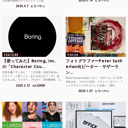
2025.3.14
ヒラバヤシ
な資源を無限のクリエイティブで追...
2025.4.7
ヒラバヤシ
FEATURE
FOCUS
【使ってみた】Boring, inc.
フォトグラファーPeter Suth
の「Character Cou...
erland(ピーター・サザーラ
ン...
文章を書いていると、「この文章、何文字あるん
だろう？」と思うこと、ありませんか？ いや、あ
Peter Sutherland(ピーター・サザーランド) 1976
りますよね。ライター、ブロガー、SNS運用者、エ
年生まれ。 コロラド在住。ドキュメンタリー・フ
ンジニア、学生...
2025.2.13
sn22000
ォトグラフィーのテクニックを使い、隠れ...
2025.1.27
ヒラバヤシ