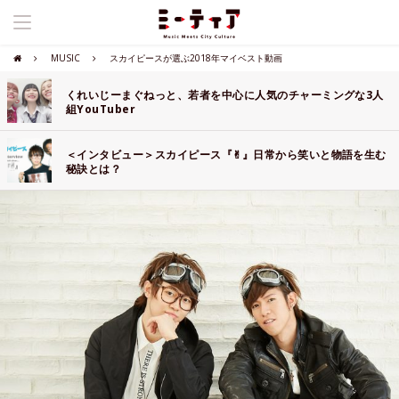
MUSIC
スカイピースが選ぶ2018年マイベスト動画
くれいじーまぐねっと、若者を中心に人気のチャーミングな3人
組YouTuber
＜インタビュー＞スカイピース『✌︎』日常から笑いと物語を生む
秘訣とは？