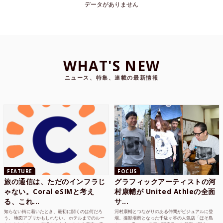
データがありません
WHAT'S NEW
ニュース、特集、連載の最新情報
FEATURE
FOCUS
旅の通信は、ただのインフラじ
グラフィックアーティストの河
ゃない。Coral eSIMと考え
村康輔が United Athleの全面
る、これ...
サ...
知らない街に着いたとき、最初に開くのは何だろ
河村康輔とつながりのある仲間がビジュアルに登
う。 地図アプリかもしれない。 ホテルまでのルー
場。撮影場所となった千駄ヶ谷の人気店「ほそ島