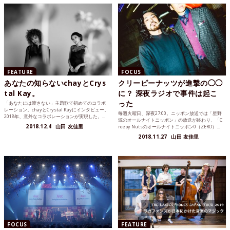
FEATURE
FOCUS
あなたの知らないchayとCrys
クリーピーナッツが進撃の◯◯
tal Kay。
に？ 深夜ラジオで事件は起こ
った
「あなたには渡さない」主題歌で初めてのコラボ
レーション。chayとCrystal Kayにインタビュー。
毎週火曜日、深夜27:00。ニッポン放送では「星野
2018年、意外なコラボレーションが実現した。...
源のオールナイトニッポン」の放送が終わり、「C
2018.12.4
山田 友佳里
reepy Nutsのオールナイトニッポン0（ZERO）...
2018.11.27
山田 友佳里
FOCUS
FEATURE