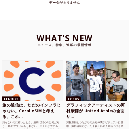
データがありません
WHAT'S NEW
ニュース、特集、連載の最新情報
FEATURE
FOCUS
旅の通信は、ただのインフラじ
グラフィックアーティストの河
ゃない。Coral eSIMと考え
村康輔が United Athleの全面
る、これ...
サ...
知らない街に着いたとき、最初に開くのは何だろ
河村康輔とつながりのある仲間がビジュアルに登
う。 地図アプリかもしれない。 ホテルまでのルー
場。撮影場所となった千駄ヶ谷の人気店「ほそ島