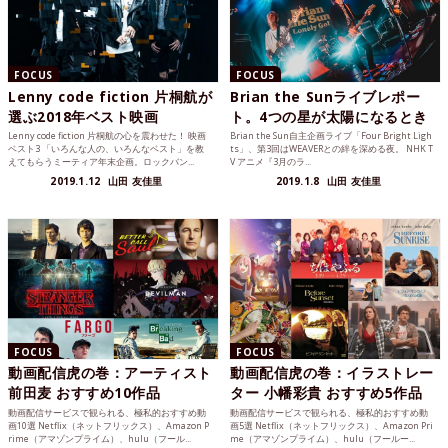
FOCUS
FOCUS
Lenny code fiction 片桐航が
Brian the Sunライブレポー
選ぶ2018年ベスト映画
ト。4つの星が太陽になるとき
Lenny code fiction 片桐航の心を震わせた！ 映画
Brian the Sun自主企画ライブ「Four Bright Ligh
ベスト3 「いろんな人の、いろんなベスト」を教
ts」、第3回はWEAVERとの絆を深める夜。 NHK T
えてもらうミーティア年末企画。ロックバン...
V アニメ『3月のラ...
2019.1.12
山田 友佳里
2019.1.8
山田 友佳里
FOCUS
FOCUS
動画配信虎の巻：アーティスト
動画配信虎の巻：イラストレー
前田麦 おすすめ10作品
ター 小幡彩貴 おすすめ5作品
動画配信サービスで観られる、極私的おすすめ動
動画配信サービスで観られる、極私的おすすめ動
画10選 Netflix（ネットフリックス）、Amazon P
画5選 Netflix（ネットフリックス）、Amazon Pri
rime（アマゾンプライム）、hulu（フール...
me（アマゾンプライム）、hulu（フールー...