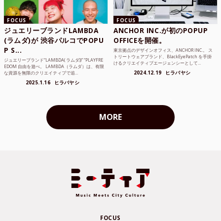
FOCUS
FOCUS
ジュエリーブランドLAMBDA
ANCHOR INC.が初のPOPUP
(ラムダ)が 渋谷パルコでPOPU
OFFICEを開催。
P S...
東京拠点のデザインオフィス、ANCHOR INC.。 ス
トリートウェアブランド、BlackEyePatch を手掛
ジュエリーブランド“LAMBDA( ラムダ))” “PLAYFRE
けるクリエイティブエージェンシーとして...
EDOM 自由を遊べ。 LAMBDA（ラムダ）は、有限
2024.12.19
ヒラバヤシ
な資源を無限のクリエイティブで追...
2025.1.16
ヒラバヤシ
MORE
FOCUS