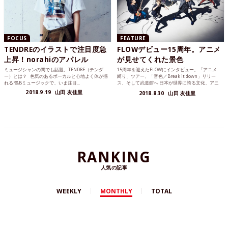
FOCUS
FEATURE
TENDREのイラストで注目度急
FLOWデビュー15周年。アニメ
上昇！norahiのアパレル
が見せてくれた景色
ミュージシャンの間でも話題。TENDRE（テンダ
15周年を迎えたFLOWにインタビュー。「アニメ
ー）とは？ 色気のあるボーカルと心地よく体が揺
縛り」ツアー、「音色／Break it down」リリー
れるR&Bミュージックで、いま注目...
ス、そして武道館へ 日本が世界に誇る文化、アニ
メ...
2018.9.19
山田 友佳里
2018.8.30
山田 友佳里
RANKING
人気の記事
WEEKLY
MONTHLY
TOTAL