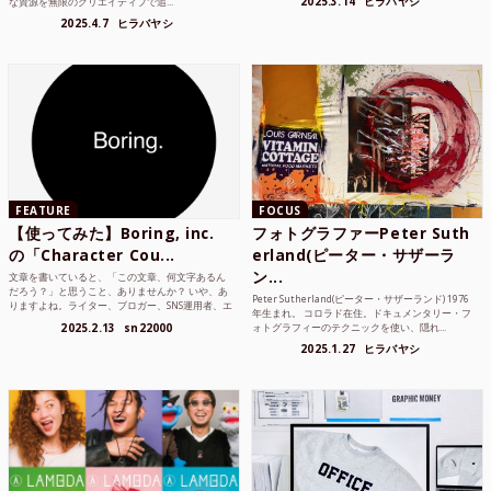
2025.3.14
ヒラバヤシ
な資源を無限のクリエイティブで追...
2025.4.7
ヒラバヤシ
FEATURE
FOCUS
【使ってみた】Boring, inc.
フォトグラファーPeter Suth
の「Character Cou...
erland(ピーター・サザーラ
ン...
文章を書いていると、「この文章、何文字あるん
だろう？」と思うこと、ありませんか？ いや、あ
Peter Sutherland(ピーター・サザーランド) 1976
りますよね。ライター、ブロガー、SNS運用者、エ
年生まれ。 コロラド在住。ドキュメンタリー・フ
ンジニア、学生...
2025.2.13
sn22000
ォトグラフィーのテクニックを使い、隠れ...
2025.1.27
ヒラバヤシ