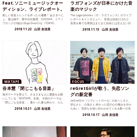
Feat.ソニーミュージックオー
ラガフォンズが日本にかけた音
ディション、ライブレポート。
楽のマジック
新しい音楽トレンドを作ったら優勝！ あさぎーに
The Lagerphones（ザ・ラガフォンズ）のライブ
ょ、葉山柚子、夜中出社集団、SUKISHA、ドアノ
レポート＆インタビュー。 音楽は自由だけれど、
ブロックの5組がZepp DiverCity（TOKYO...
音楽を奏でる環境はまだまだ自由とは言えない日
本。...
2018.11.22
山田 友佳里
2018.11.13
山田 友佳里
MIXTAPE
FOCUS
谷本慧「閉じこもる音楽」
reGretGirlが歌う、失恋ソン
グの新定番
毎月テーマを変えて、さまざまな人に選曲をお願
いしている「MIXTAPE」企画。 今回のテーマは
reGretGirl（リグレットガール）の女々しさと、
「閉じこもる音楽」。暑かった夏も終わり、だん
切なさと、心強さと 終わった恋の心の痛みを分か
だんと夜が長く...
2018.10.31
山田 友佳里
ち合い、気持ちを前に向かわせてくれる数々の失
恋ソング...
2018.10.17
山田 友佳里