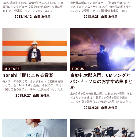
toeを構成するもの、toeの周りにあるもの。山㟢
奇妙礼太郎にインタビュー。『More Music』が
廣和にインタビュー 2000年の結成から今日に至
できるまで アニメーションズ、奇妙礼太郎トラベ
るまで、MONO（モノ）、envy（エン...
ルスイング楽団、そしてTENSAI BAND II（e...
2018.10.12
山田 友佳里
2018.9.28
山田 友佳里
MIXTAPE
FOCUS
norahi「閉じこもる音楽」
奇妙礼太郎入門。CMソングと
バンド・ソロのおすすめ曲まと
毎月テーマを変えて、さまざまな人に選曲をお願
いしている「MIXTAPE」企画。 今回のテーマは
め
「閉じこもる音楽」。暑かった夏も終わり、だん
だんと夜が長く...
あのCMで歌う奇妙礼太郎。これまでの活動、そし
2018.9.27
山田 友佳里
てオリジナル曲は？ 数多くのCMで歌唱を担当
し、今や引っ張りだこの奇妙礼太郎（きみょうれ
いたろう）。実は、...
2018.9.26
山田 友佳里