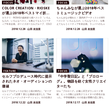
FOCUS
FOCUS
COLOR CREATION・RIOSKE
ちゃんみなが選ぶ2018年ベス
が選ぶ2018年ベストマイ折...
トミュージックビデオ
カラクリ・RIOSKEの超絶折り紙ベスト3 「いろん
ちゃんみなが惚れた！ 国内外アーティストのMV
な人の、いろんなベスト」を教えてもらうミーテ
ベスト3 「いろんな人の、いろんなベスト」を教
ィア年末企画。ボーイズボーカルグループ、COLO
えてもらうミーティア年末企画。ラッパーのちゃ
R CR...
んみなさんに今年...
2018.12.28
山田 友佳里
2018.12.28
山田 友佳里
FEATURE
FOCUS
セルフプロデュース時代に提示
『中学聖日記』と『プロロー
されたネオ・オーディションの
グ』。物語を紡ぐ女性クリエイ
価値
ターたち
セルフプロデュースが当たり前の時代に、“オーデ
Uru『プロローグ』が遂に20万ダウンロード突
ィション”って必要？ 新たな価値を提示した『Fea
破。ヒットの陰には女性クリエイターの存在があ
t.ソニーミュージックオーディション』その仕掛け
った。 中学校教師とその生徒が禁断の恋に落ち、
人は、宇...
葛藤を抱きながら...
2018.12.22
山田 友佳里
2018.12.17
山田 友佳里