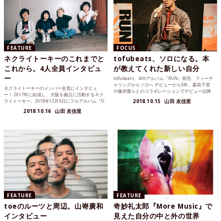
FEATURE
FOCUS
ネクライトーキーのこれまでと
tofubeats、ソロになる。本
これから。4人全員インタビュ
が教えてくれた新しい自分
ー
tofubeats、4thアルバム『RUN』発売。フィーチ
ャリングからソロへ デビューから5年。森高千里
ネクライトーキーのメンバー全員にインタビュ
や藤井隆らとのコラボレーションでデビュー以降
ー！ 2017年に結成し、大阪を拠点に活動するネク
日本...
ライトーキー。2018年12月5日にフルアルバム『O
2018.10.15
山田 友佳里
NE!』...
2018.10.16
山田 友佳里
FEATURE
FEATURE
toeのルーツと周辺。山㟢廣和
奇妙礼太郎『More Music』で
インタビュー
見えた自分の中と外の世界