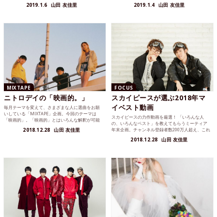
2019.1.6
山田 友佳里
2019.1.4
山田 友佳里
MIXTAPE
FOCUS
ニトロデイの「映画的。」
スカイピースが選ぶ2018年マ
イベスト動画
毎月テーマを変えて、さまざまな人に選曲をお願
いしている「MIXTAPE」企画。今回のテーマは
スカイピースの力作動画を厳選！ 「いろんな人
「映画的」。「映画的」とはいろんな解釈が可能
の、いろんなベスト」を教えてもらうミーティア
だと考えます。ス...
2018.12.28
山田 友佳里
年末企画。チャンネル登録者数200万人超え、これ
までにUPしてき...
2018.12.28
山田 友佳里