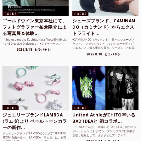
FOCUS
FOCUS
ゴールドウイン東京本社にて、
シューズブランド、CAMINAN
フォトグラファー柏倉陽介によ
DO（カミナンド）からエクス
る写真展＆体験...
トラライト...
「Endless Yosuke Kashiwakura Photo Exhibitio
■CAMINANDO（カミナンド） 日本のシューズブ
n and Creative Dialogues」 ■ネイチャーフ...
ランド。 [ファッションとしてのシューデザイン]
であることに最も重点を置き、シーズンごとに高
2025.8.18
ヒラバヤシ
品質な素...
2025.8.18
ヒラバヤシ
FOCUS
FOCUS
ジュエリーブランドLAMBDA
United AthleがCHITO率いる
(ラムダ)より ペールトーンカラ
BAD IDEAと 初コラボ...
ーの新作...
United AthleがCHITO率いるBAD IDEAと初のコラ
ボレーション これまでシーズンカタログに掲載す
ジュエリーブランド“LAMBDA( ラムダ))” “PLAYFRE
る取り組みとして、さまざまなアーティス...
EDOM 自由を遊べ。 LAMBDA（ラムダ）は、有限