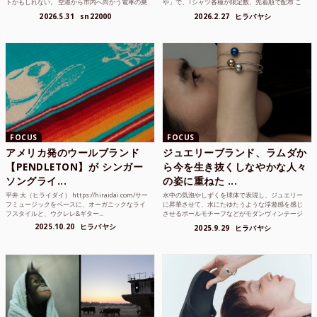
トかもしれない。 空港から市内へ向かう電車の乗
や」で、Tシャツ各種が限定数、先着順で配布 こ
り方かもしれな...
れまでUnited...
2026.5.31
sn22000
2026.2.27
ヒラバヤシ
FOCUS
FOCUS
アメリカ発のウールブランド
ジュエリーブランド、ラムダか
【PENDLETON】が シンガー
ら今を生き抜くしなやかな人々
ソングライ...
の姿に重ねた ...
平井 大（ヒライダイ） https://hiraidai.com/サー
水中の気泡やしずくを球体で表現し、ジュエリー
フミュージックをベースに、オーガニックなライ
に昇華させて、水にたゆたうような浮遊感を感じ
フスタイルと、ウクレレ&ギター...
させるボールモチーフなどがモダンヴィンテージ
のような雰囲気も感じ...
2025.10.20
ヒラバヤシ
2025.9.29
ヒラバヤシ