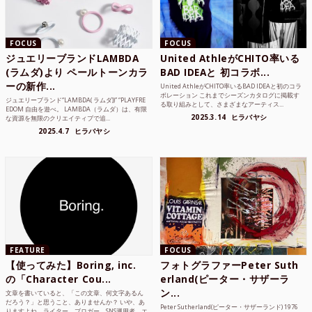
FOCUS
FOCUS
ジュエリーブランドLAMBDA
United AthleがCHITO率いる
(ラムダ)より ペールトーンカラ
BAD IDEAと 初コラボ...
ーの新作...
United AthleがCHITO率いるBAD IDEAと初のコラ
ボレーション これまでシーズンカタログに掲載す
ジュエリーブランド“LAMBDA( ラムダ))” “PLAYFRE
る取り組みとして、さまざまなアーティス...
EDOM 自由を遊べ。 LAMBDA（ラムダ）は、有限
2025.3.14
ヒラバヤシ
な資源を無限のクリエイティブで追...
2025.4.7
ヒラバヤシ
FEATURE
FOCUS
【使ってみた】Boring, inc.
フォトグラファーPeter Suth
の「Character Cou...
erland(ピーター・サザーラ
ン...
文章を書いていると、「この文章、何文字あるん
だろう？」と思うこと、ありませんか？ いや、あ
Peter Sutherland(ピーター・サザーランド) 1976
りますよね。ライター、ブロガー、SNS運用者、エ