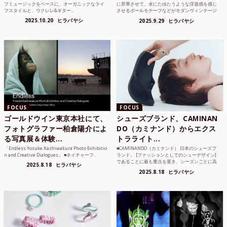
フミュージックをベースに、オーガニックなライ
に昇華させて、水にたゆたうような浮遊感を感じ
フスタイルと、ウクレレ&ギター...
させるボールモチーフなどがモダンヴィンテージ
のような雰囲気も感じ...
2025.10.20
ヒラバヤシ
2025.9.29
ヒラバヤシ
FOCUS
FOCUS
ゴールドウイン東京本社にて、
シューズブランド、CAMINAN
フォトグラファー柏倉陽介によ
DO（カミナンド）からエクス
る写真展＆体験...
トラライト...
「Endless Yosuke Kashiwakura Photo Exhibitio
■CAMINANDO（カミナンド） 日本のシューズブ
n and Creative Dialogues」 ■ネイチャーフ...
ランド。 [ファッションとしてのシューデザイン]
であることに最も重点を置き、シーズンごとに高
2025.8.18
ヒラバヤシ
品質な素...
2025.8.18
ヒラバヤシ