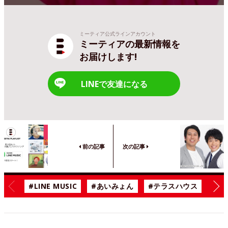
ミーティア公式ラインアカウント
ミーティアの最新情報を
お届けします!
LINEで友達になる
前の記事
次の記事
#LINE MUSIC
#あいみょん
#テラスハウス
#漫