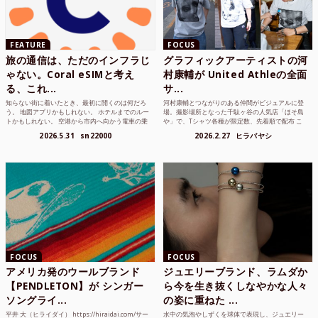
FEATURE
FOCUS
旅の通信は、ただのインフラじ
グラフィックアーティストの河
ゃない。Coral eSIMと考え
村康輔が United Athleの全面
る、これ...
サ...
知らない街に着いたとき、最初に開くのは何だろ
河村康輔とつながりのある仲間がビジュアルに登
う。 地図アプリかもしれない。 ホテルまでのルー
場。撮影場所となった千駄ヶ谷の人気店「ほそ島
トかもしれない。 空港から市内へ向かう電車の乗
や」で、Tシャツ各種が限定数、先着順で配布 こ
り方かもしれな...
れまでUnited...
2026.5.31
sn22000
2026.2.27
ヒラバヤシ
FOCUS
FOCUS
アメリカ発のウールブランド
ジュエリーブランド、ラムダか
【PENDLETON】が シンガー
ら今を生き抜くしなやかな人々
ソングライ...
の姿に重ねた ...
平井 大（ヒライダイ） https://hiraidai.com/サー
水中の気泡やしずくを球体で表現し、ジュエリー