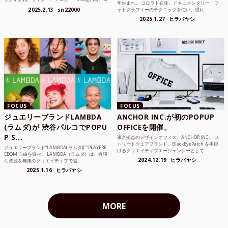
年生まれ。 コロラド在住。ドキュメンタリー・フ
ンジニア、学生...
2025.2.13
sn22000
ォトグラフィーのテクニックを使い、隠れ...
2025.1.27
ヒラバヤシ
FOCUS
FOCUS
ジュエリーブランドLAMBDA
ANCHOR INC.が初のPOPUP
(ラムダ)が 渋谷パルコでPOPU
OFFICEを開催。
P S...
東京拠点のデザインオフィス、ANCHOR INC.。 ス
トリートウェアブランド、BlackEyePatch を手掛
ジュエリーブランド“LAMBDA( ラムダ))” “PLAYFRE
けるクリエイティブエージェンシーとして...
EDOM 自由を遊べ。 LAMBDA（ラムダ）は、有限
2024.12.19
ヒラバヤシ
な資源を無限のクリエイティブで追...
2025.1.16
ヒラバヤシ
MORE