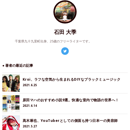
石田 大季
千葉県九十九里町出身、25歳のフリーライターです。
● 著者の最近の記事
Kroi、ラフな空気から生まれるDIYなブラックミュージック
2021.6.25
原田マハのおすすめ小説9選。快適な室内で物語の世界へ！
2021.6.14
髙木琢也、YouTuberとしての側面も持つ日本一の美容師
2021.5.27