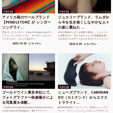
FOCUS
FOCUS
アメリカ発のウールブランド
ジュエリーブランド、ラムダか
【PENDLETON】が シンガー
ら今を生き抜くしなやかな人々
ソングライ...
の姿に重ねた ...
平井 大（ヒライダイ） https://hiraidai.com/サー
水中の気泡やしずくを球体で表現し、ジュエリー
フミュージックをベースに、オーガニックなライ
に昇華させて、水にたゆたうような浮遊感を感じ
フスタイルと、ウクレレ&ギター...
させるボールモチーフなどがモダンヴィンテージ
のような雰囲気も感じ...
2025.10.20
ヒラバヤシ
2025.9.29
ヒラバヤシ
FOCUS
FOCUS
ゴールドウイン東京本社にて、
シューズブランド、CAMINAN
フォトグラファー柏倉陽介によ
DO（カミナンド）からエクス
る写真展＆体験...
トラライト...
「Endless Yosuke Kashiwakura Photo Exhibitio
■CAMINANDO（カミナンド） 日本のシューズブ
n and Creative Dialogues」 ■ネイチャーフ...
ランド。 [ファッションとしてのシューデザイン]