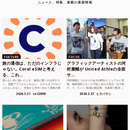
ニュース、特集、連載の最新情報
FEATURE
FOCUS
旅の通信は、ただのインフラじ
グラフィックアーティストの河
ゃない。Coral eSIMと考え
村康輔が United Athleの全面
る、これ...
サ...
知らない街に着いたとき、最初に開くのは何だろ
河村康輔とつながりのある仲間がビジュアルに登
う。 地図アプリかもしれない。 ホテルまでのルー
場。撮影場所となった千駄ヶ谷の人気店「ほそ島
トかもしれない。 空港から市内へ向かう電車の乗
や」で、Tシャツ各種が限定数、先着順で配布 こ
り方かもしれな...
れまでUnited...
2026.5.31
sn22000
2026.2.27
ヒラバヤシ