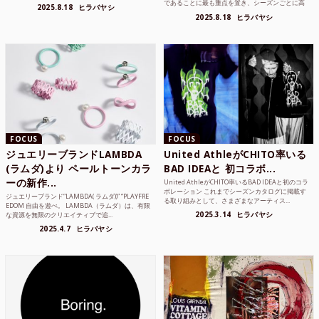
であることに最も重点を置き、シーズンごとに高
2025.8.18
ヒラバヤシ
品質な素...
2025.8.18
ヒラバヤシ
FOCUS
FOCUS
ジュエリーブランドLAMBDA
United AthleがCHITO率いる
(ラムダ)より ペールトーンカラ
BAD IDEAと 初コラボ...
ーの新作...
United AthleがCHITO率いるBAD IDEAと初のコラ
ボレーション これまでシーズンカタログに掲載す
ジュエリーブランド“LAMBDA( ラムダ))” “PLAYFRE
る取り組みとして、さまざまなアーティス...
EDOM 自由を遊べ。 LAMBDA（ラムダ）は、有限
2025.3.14
ヒラバヤシ
な資源を無限のクリエイティブで追...
2025.4.7
ヒラバヤシ