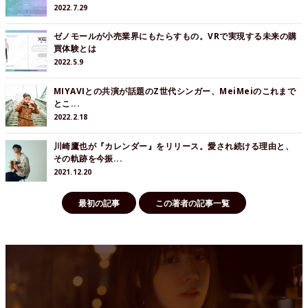
2022.7.29
ゼノモールが小売業界にもたらすもの。VRで実現する未来の購
買体験とは
2022.5.9
MIYAVIとの共演が話題のZ世代シンガー、MeiMeiのこれまで
とこ...
2022.2.18
川崎鷹也が『カレンダー』をリリース。愛され続ける理由と、
その軌跡を今振...
2021.12.20
最初の記事
この著者の記事一覧