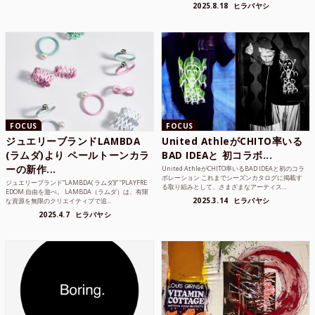
品質な素...
2025.8.18
ヒラバヤシ
FOCUS
FOCUS
ジュエリーブランドLAMBDA
United AthleがCHITO率いる
(ラムダ)より ペールトーンカラ
BAD IDEAと 初コラボ...
ーの新作...
United AthleがCHITO率いるBAD IDEAと初のコラ
ボレーション これまでシーズンカタログに掲載す
ジュエリーブランド“LAMBDA( ラムダ))” “PLAYFRE
る取り組みとして、さまざまなアーティス...
EDOM 自由を遊べ。 LAMBDA（ラムダ）は、有限
2025.3.14
ヒラバヤシ
な資源を無限のクリエイティブで追...
2025.4.7
ヒラバヤシ