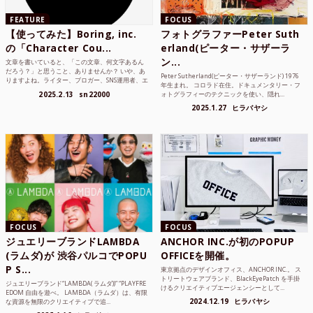
FEATURE
FOCUS
【使ってみた】Boring, inc.
フォトグラファーPeter Suth
の「Character Cou...
erland(ピーター・サザーラ
ン...
文章を書いていると、「この文章、何文字あるん
だろう？」と思うこと、ありませんか？ いや、あ
Peter Sutherland(ピーター・サザーランド) 1976
りますよね。ライター、ブロガー、SNS運用者、エ
年生まれ。 コロラド在住。ドキュメンタリー・フ
ンジニア、学生...
2025.2.13
sn22000
ォトグラフィーのテクニックを使い、隠れ...
2025.1.27
ヒラバヤシ
FOCUS
FOCUS
ジュエリーブランドLAMBDA
ANCHOR INC.が初のPOPUP
(ラムダ)が 渋谷パルコでPOPU
OFFICEを開催。
P S...
東京拠点のデザインオフィス、ANCHOR INC.。 ス
トリートウェアブランド、BlackEyePatch を手掛
ジュエリーブランド“LAMBDA( ラムダ))” “PLAYFRE
けるクリエイティブエージェンシーとして...
EDOM 自由を遊べ。 LAMBDA（ラムダ）は、有限
2024.12.19
ヒラバヤシ
な資源を無限のクリエイティブで追...