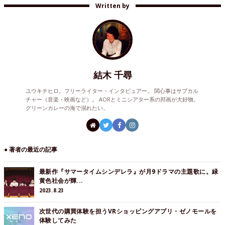
Written by
結木 千尋
ユウキチヒロ。フリーライター・インタビュアー。 関心事はサブカル
チャー（音楽・映画など）。 AORとミニシアター系の邦画が大好物。
グリーンカレーの海で溺れたい。
● 著者の最近の記事
最新作『サマータイムシンデレラ』が月9ドラマの主題歌に。緑
黄色社会が輝...
2023.8.23
次世代の購買体験を担うVRショッピングアプリ・ゼノモールを
体験してみた