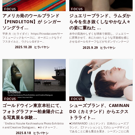
FOCUS
FOCUS
アメリカ発のウールブランド
ジュエリーブランド、ラムダか
【PENDLETON】が シンガー
ら今を生き抜くしなやかな人々
ソングライ...
の姿に重ねた ...
平井 大（ヒライダイ） https://hiraidai.com/サー
水中の気泡やしずくを球体で表現し、ジュエリー
フミュージックをベースに、オーガニックなライ
に昇華させて、水にたゆたうような浮遊感を感じ
フスタイルと、ウクレレ&ギター...
させるボールモチーフなどがモダンヴィンテージ
のような雰囲気も感じ...
2025.10.20
ヒラバヤシ
2025.9.29
ヒラバヤシ
FOCUS
FOCUS
ゴールドウイン東京本社にて、
シューズブランド、CAMINAN
フォトグラファー柏倉陽介によ
DO（カミナンド）からエクス
る写真展＆体験...
トラライト...
「Endless Yosuke Kashiwakura Photo Exhibitio
■CAMINANDO（カミナンド） 日本のシューズブ
n and Creative Dialogues」 ■ネイチャーフ...
ランド。 [ファッションとしてのシューデザイン]
であることに最も重点を置き、シーズンごとに高
2025.8.18
ヒラバヤシ