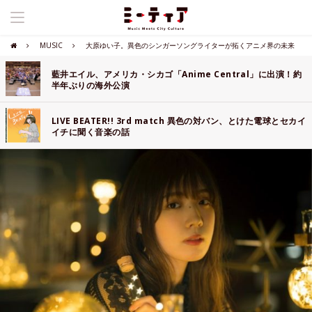
MUSIC
大原ゆい子。異色のシンガーソングライターが拓くアニメ界の未来
藍井エイル、アメリカ・シカゴ「Anime Central」に出演！約
半年ぶりの海外公演
LIVE BEATER!! 3rd match 異色の対バン、とけた電球とセカイ
イチに聞く音楽の話