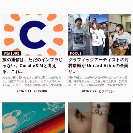
FEATURE
FOCUS
旅の通信は、ただのインフラじ
グラフィックアーティストの河
ゃない。Coral eSIMと考え
村康輔が United Athleの全面
る、これ...
サ...
知らない街に着いたとき、最初に開くのは何だろ
河村康輔とつながりのある仲間がビジュアルに登
う。 地図アプリかもしれない。 ホテルまでのルー
場。撮影場所となった千駄ヶ谷の人気店「ほそ島
トかもしれない。 空港から市内へ向かう電車の乗
や」で、Tシャツ各種が限定数、先着順で配布 こ
り方かもしれな...
れまでUnited...
2026.5.31
sn22000
2026.2.27
ヒラバヤシ