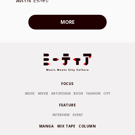
2025.1.16
ヒラバヤシ
MORE
FOCUS
MUSIC
MOVIE
ART/DESIGN
BOOK
FASHION
CITY
FEATURE
INTERVIEW
EVENT
MANGA
MIX TAPE
COLUMN