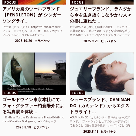
FOCUS
FOCUS
アメリカ発のウールブランド
ジュエリーブランド、ラムダか
【PENDLETON】が シンガー
ら今を生き抜くしなやかな人々
ソングライ...
の姿に重ねた ...
平井 大（ヒライダイ） https://hiraidai.com/サー
水中の気泡やしずくを球体で表現し、ジュエリー
フミュージックをベースに、オーガニックなライ
に昇華させて、水にたゆたうような浮遊感を感じ
フスタイルと、ウクレレ&ギター...
させるボールモチーフなどがモダンヴィンテージ
のような雰囲気も感じ...
2025.10.20
ヒラバヤシ
2025.9.29
ヒラバヤシ
FOCUS
FOCUS
ゴールドウイン東京本社にて、
シューズブランド、CAMINAN
フォトグラファー柏倉陽介によ
DO（カミナンド）からエクス
る写真展＆体験...
トラライト...
「Endless Yosuke Kashiwakura Photo Exhibitio
■CAMINANDO（カミナンド） 日本のシューズブ
n and Creative Dialogues」 ■ネイチャーフ...
ランド。 [ファッションとしてのシューデザイン]
であることに最も重点を置き、シーズンごとに高
2025.8.18
ヒラバヤシ
品質な素...
2025.8.18
ヒラバヤシ