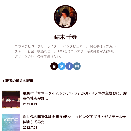
結木 千尋
ユウキチヒロ。フリーライター・インタビュアー。 関心事はサブカル
チャー（音楽・映画など）。 AORとミニシアター系の邦画が大好物。
グリーンカレーの海で溺れたい。
● 著者の最近の記事
最新作『サマータイムシンデレラ』が月9ドラマの主題歌に。緑
黄色社会が輝...
2023.8.23
次世代の購買体験を担うVRショッピングアプリ・ゼノモールを
体験してみた
2022.7.29