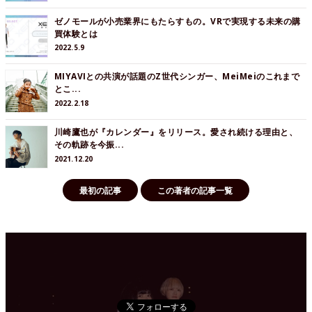
ゼノモールが小売業界にもたらすもの。VRで実現する未来の購
買体験とは
2022.5.9
MIYAVIとの共演が話題のZ世代シンガー、MeiMeiのこれまで
とこ...
2022.2.18
川崎鷹也が『カレンダー』をリリース。愛され続ける理由と、
その軌跡を今振...
2021.12.20
最初の記事
この著者の記事一覧