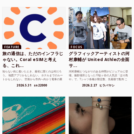
FEATURE
FOCUS
旅の通信は、ただのインフラじ
グラフィックアーティストの河
ゃない。Coral eSIMと考え
村康輔が United Athleの全面
る、これ...
サ...
知らない街に着いたとき、最初に開くのは何だろ
河村康輔とつながりのある仲間がビジュアルに登
う。 地図アプリかもしれない。 ホテルまでのルー
場。撮影場所となった千駄ヶ谷の人気店「ほそ島
トかもしれない。 空港から市内へ向かう電車の乗
や」で、Tシャツ各種が限定数、先着順で配布 こ
り方かもしれな...
れまでUnited...
2026.5.31
sn22000
2026.2.27
ヒラバヤシ