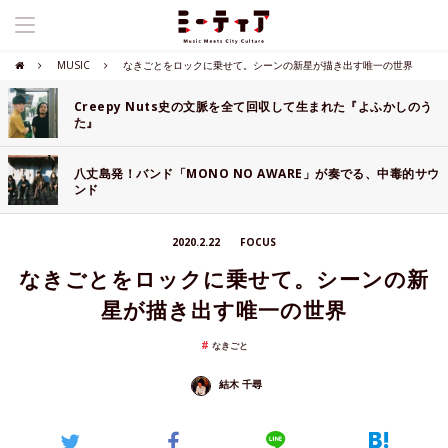
MUSIC
なきごとをロックに乗せて。シーンの新星が描き出す唯一の世界
Creepy Nuts史の文脈を全て回収して生まれた『よふかしのう
た』
八丈島発！バンド「MONO NO AWARE」が奏でる、中毒的サウ
ンド
2020.2.22
FOCUS
なきごとをロックに乗せて。シーンの新
星が描き出す唯一の世界
なきごと
結木 千尋