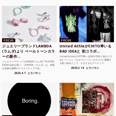
FOCUS
FOCUS
ジュエリーブランドLAMBDA
United AthleがCHITO率いる
(ラムダ)より ペールトーンカラ
BAD IDEAと 初コラボ...
ーの新作...
United AthleがCHITO率いるBAD IDEAと初のコラ
ボレーション これまでシーズンカタログに掲載す
ジュエリーブランド“LAMBDA( ラムダ))” “PLAYFRE
る取り組みとして、さまざまなアーティス...
EDOM 自由を遊べ。 LAMBDA（ラムダ）は、有限
2025.3.14
ヒラバヤシ
な資源を無限のクリエイティブで追...
2025.4.7
ヒラバヤシ