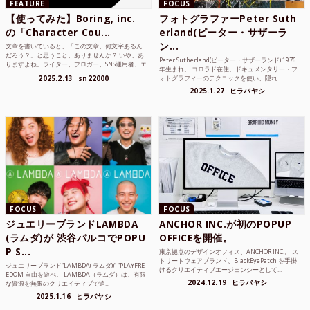
FEATURE
FOCUS
【使ってみた】Boring, inc.
フォトグラファーPeter Suth
の「Character Cou...
erland(ピーター・サザーラ
ン...
文章を書いていると、「この文章、何文字あるん
だろう？」と思うこと、ありませんか？ いや、あ
Peter Sutherland(ピーター・サザーランド) 1976
りますよね。ライター、ブロガー、SNS運用者、エ
年生まれ。 コロラド在住。ドキュメンタリー・フ
ンジニア、学生...
2025.2.13
sn22000
ォトグラフィーのテクニックを使い、隠れ...
2025.1.27
ヒラバヤシ
FOCUS
FOCUS
ジュエリーブランドLAMBDA
ANCHOR INC.が初のPOPUP
(ラムダ)が 渋谷パルコでPOPU
OFFICEを開催。
P S...
東京拠点のデザインオフィス、ANCHOR INC.。 ス
トリートウェアブランド、BlackEyePatch を手掛
ジュエリーブランド“LAMBDA( ラムダ))” “PLAYFRE
けるクリエイティブエージェンシーとして...
EDOM 自由を遊べ。 LAMBDA（ラムダ）は、有限
2024.12.19
ヒラバヤシ
な資源を無限のクリエイティブで追...
2025.1.16
ヒラバヤシ