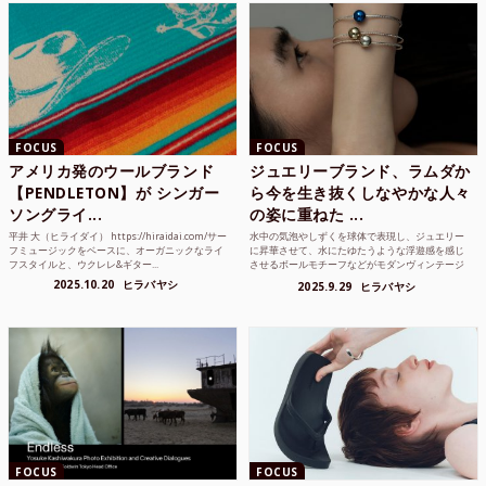
FOCUS
FOCUS
アメリカ発のウールブランド
ジュエリーブランド、ラムダか
【PENDLETON】が シンガー
ら今を生き抜くしなやかな人々
ソングライ...
の姿に重ねた ...
平井 大（ヒライダイ） https://hiraidai.com/サー
水中の気泡やしずくを球体で表現し、ジュエリー
フミュージックをベースに、オーガニックなライ
に昇華させて、水にたゆたうような浮遊感を感じ
フスタイルと、ウクレレ&ギター...
させるボールモチーフなどがモダンヴィンテージ
のような雰囲気も感じ...
2025.10.20
ヒラバヤシ
2025.9.29
ヒラバヤシ
FOCUS
FOCUS