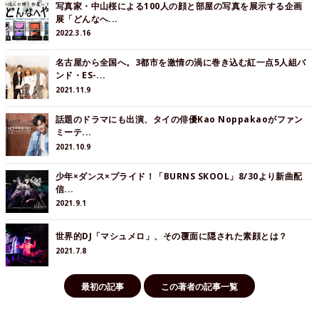
写真家・中山桜による100人の顔と部屋の写真を展示する企画
展「どんなへ...
2022.3.16
名古屋から全国へ。3都市を激情の渦に巻き込む紅一点5人組バ
ンド・ES-...
2021.11.9
話題のドラマにも出演、タイの俳優Kao Noppakaoがファン
ミーテ...
2021.10.9
少年×ダンス×プライド！「BURNS SKOOL」8/30より新曲配
信...
2021.9.1
世界的DJ「マシュメロ」、その覆面に隠された素顔とは？
2021.7.8
最初の記事
この著者の記事一覧