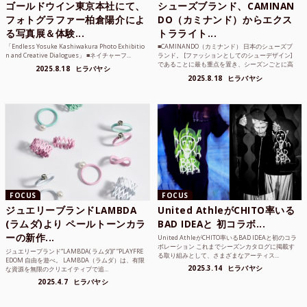
ゴールドウイン東京本社にて、
シューズブランド、CAMINAN
フォトグラファー柏倉陽介によ
DO（カミナンド）からエクス
る写真展＆体験...
トラライト...
「Endless Yosuke Kashiwakura Photo Exhibitio
■CAMINANDO（カミナンド） 日本のシューズブ
n and Creative Dialogues」 ■ネイチャーフ...
ランド。 [ファッションとしてのシューデザイン]
であることに最も重点を置き、シーズンごとに高
2025.8.18
ヒラバヤシ
品質な素...
2025.8.18
ヒラバヤシ
FOCUS
FOCUS
ジュエリーブランドLAMBDA
United AthleがCHITO率いる
(ラムダ)より ペールトーンカラ
BAD IDEAと 初コラボ...
ーの新作...
United AthleがCHITO率いるBAD IDEAと初のコラ
ボレーション これまでシーズンカタログに掲載す
ジュエリーブランド“LAMBDA( ラムダ))” “PLAYFRE
る取り組みとして、さまざまなアーティス...
EDOM 自由を遊べ。 LAMBDA（ラムダ）は、有限
2025.3.14
ヒラバヤシ
な資源を無限のクリエイティブで追...
2025.4.7
ヒラバヤシ