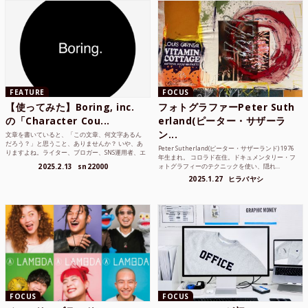
FEATURE
FOCUS
【使ってみた】Boring, inc.
フォトグラファーPeter Suth
の「Character Cou...
erland(ピーター・サザーラ
ン...
文章を書いていると、「この文章、何文字あるん
だろう？」と思うこと、ありませんか？ いや、あ
Peter Sutherland(ピーター・サザーランド) 1976
りますよね。ライター、ブロガー、SNS運用者、エ
年生まれ。 コロラド在住。ドキュメンタリー・フ
ンジニア、学生...
2025.2.13
sn22000
ォトグラフィーのテクニックを使い、隠れ...
2025.1.27
ヒラバヤシ
FOCUS
FOCUS