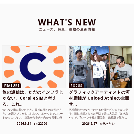
WHAT'S NEW
ニュース、特集、連載の最新情報
FEATURE
FOCUS
旅の通信は、ただのインフラじ
グラフィックアーティストの河
ゃない。Coral eSIMと考え
村康輔が United Athleの全面
る、これ...
サ...
知らない街に着いたとき、最初に開くのは何だろ
河村康輔とつながりのある仲間がビジュアルに登
う。 地図アプリかもしれない。 ホテルまでのルー
場。撮影場所となった千駄ヶ谷の人気店「ほそ島
トかもしれない。 空港から市内へ向かう電車の乗
や」で、Tシャツ各種が限定数、先着順で配布 こ
り方かもしれな...
れまでUnited...
2026.5.31
sn22000
2026.2.27
ヒラバヤシ