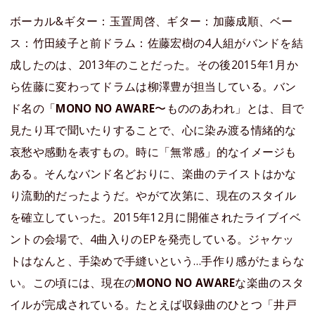
ボーカル&ギター：玉置周啓、ギター：加藤成順、ベー
ス：竹田綾子と前ドラム：佐藤宏樹の4人組がバンドを結
成したのは、2013年のことだった。その後2015年1月か
ら佐藤に変わってドラムは柳澤豊が担当している。バン
ド名の「
MONO NO AWARE
〜もののあわれ」とは、目で
見たり耳で聞いたりすることで、心に染み渡る情緒的な
哀愁や感動を表すもの。時に「無常感」的なイメージも
ある。そんなバンド名どおりに、楽曲のテイストはかな
り流動的だったようだ。やがて次第に、現在のスタイル
を確立していった。2015年12月に開催されたライブイベ
ントの会場で、4曲入りのEPを発売している。ジャケッ
トはなんと、手染めで手縫いという…手作り感がたまらな
い。この頃には、現在の
MONO NO AWARE
な楽曲のスタ
イルが完成されている。たとえば収録曲のひとつ「井戸