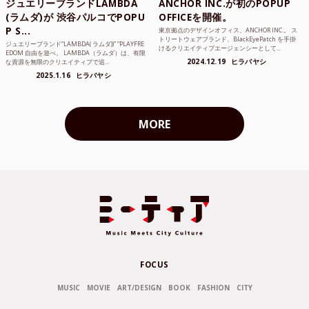
ジュエリーブランドLAMBDA
ANCHOR INC.が初のPOPUP
(ラムダ)が 渋谷パルコでPOPU
OFFICEを開催。
P S...
東京拠点のデザインオフィス、ANCHOR INC.。 ス
トリートウェアブランド、BlackEyePatch を手掛
ジュエリーブランド“LAMBDA( ラムダ))” “PLAYFRE
けるクリエイティブエージェンシーとして...
EDOM 自由を遊べ。 LAMBDA（ラムダ）は、有限
2024.12.19
ヒラバヤシ
な資源を無限のクリエイティブで追...
2025.1.16
ヒラバヤシ
MORE
FOCUS
MUSIC
MOVIE
ART/DESIGN
BOOK
FASHION
CITY