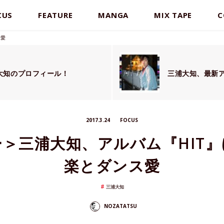
CUS
FEATURE
MANGA
MIX TAPE
C
ス愛
大知のプロフィール！
三浦大知、最新ア
2017.3.24
FOCUS
＞三浦大知、アルバム『HIT
楽とダンス愛
三浦大知
NOZATATSU