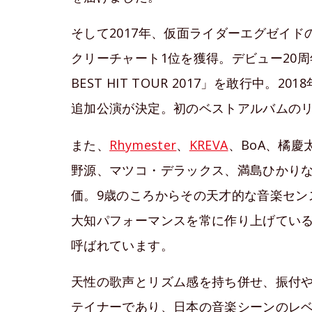
そして2017年、仮面ライダーエグゼイドの
クリーチャート1位を獲得。デビュー20周年
BEST HIT TOUR 2017」を敢行中。
追加公演が決定。初のベストアルバムの
また、
Rhymester
、
KREVA
、BoA、橘慶太
野源、マツコ・デラックス、満島ひかり
価。9歳のころからその天才的な音楽セン
大知パフォーマンスを常に作り上げてい
呼ばれています。
天性の歌声とリズム感を持ち併せ、振付
テイナーであり、日本の音楽シーンのレ