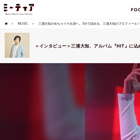
FO
MUSIC
三浦大知がめちゃイケ出演へ。3分で読める、三浦大知のプロフィール
＜インタビュー＞三浦大知、アルバム『HIT』に