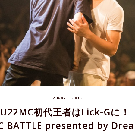
2016.8.2
FOCUS
22MC初代王者はLick-Gに
C BATTLE presented by Dre