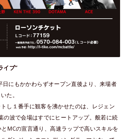
ライブ”
Tには平日にもかかわらずオープン直後より、来場者
ていた。
ートし１番手に観客を沸かせたのは、レジェン
葉の波で会場はすでにヒートアップ。般若に続
ないとMCの宣言通り、高速ラップで高いスキルを