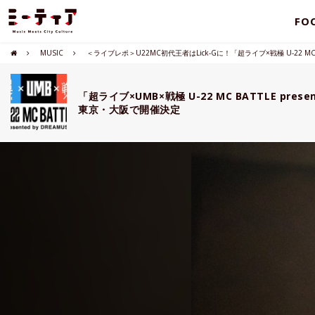
FO
MUSIC
＜ライブレポ＞U22MC初代王者はLick-Gに！「超ライブ×戦極 U-22 MC BATTLE
「超ライブ×UMB×戦極 U-22 MC BATTLE presen
東京・大阪で開催決定