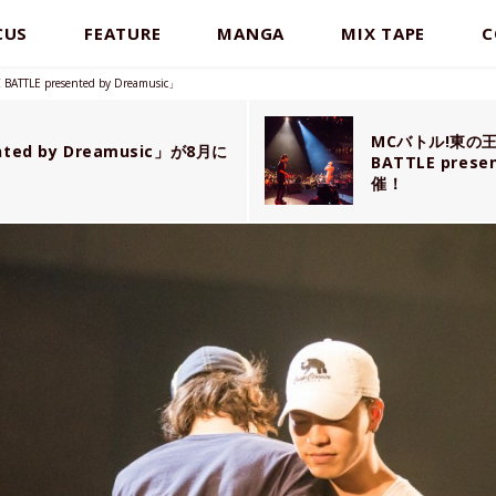
CUS
FEATURE
MANGA
MIX TAPE
C
 presented by Dreamusic」
MCバトル!東の王
ted by Dreamusic」が8月に
BATTLE pres
催！