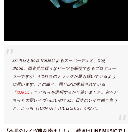
SkrillexとBoys Noizeによるスーパーデュオ、Dog
Blood。両者共に様々なビーツを駆使できるプロデュー
サーですが、4つ打ちのトラックが最も輝いているよう
に思います。この曲と、同じEPに収録されている
「
KOKOE
」でどちらを選択するかで迷いました。何せど
ちらも大変レイヴっぽいのでね。日本のレイヴ観で言う
と、こっち（TURN OFF THE LIGHTS）かなと。
『不屈のレイヴ魂を聴け！！』、続きはLINE MUSICで！