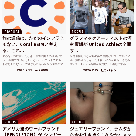
FEATURE
FOCUS
旅の通信は、ただのインフラじ
グラフィックアーティストの河
ゃない。Coral eSIMと考え
村康輔が United Athleの全面
る、これ...
サ...
知らない街に着いたとき、最初に開くのは何だろ
河村康輔とつながりのある仲間がビジュアルに登
う。 地図アプリかもしれない。 ホテルまでのルー
場。撮影場所となった千駄ヶ谷の人気店「ほそ島
トかもしれない。 空港から市内へ向かう電車の乗
や」で、Tシャツ各種が限定数、先着順で配布 こ
り方かもしれな...
れまでUnited...
2026.5.31
sn22000
2026.2.27
ヒラバヤシ
FOCUS
FOCUS
アメリカ発のウールブランド
ジュエリーブランド、ラムダか
【PENDLETON】が シンガー
ら今を生き抜くしなやかな人々