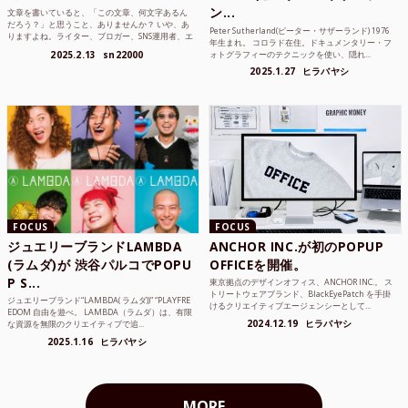
ン...
文章を書いていると、「この文章、何文字あるん
だろう？」と思うこと、ありませんか？ いや、あ
Peter Sutherland(ピーター・サザーランド) 1976
りますよね。ライター、ブロガー、SNS運用者、エ
年生まれ。 コロラド在住。ドキュメンタリー・フ
ンジニア、学生...
2025.2.13
sn22000
ォトグラフィーのテクニックを使い、隠れ...
2025.1.27
ヒラバヤシ
FOCUS
FOCUS
ジュエリーブランドLAMBDA
ANCHOR INC.が初のPOPUP
(ラムダ)が 渋谷パルコでPOPU
OFFICEを開催。
P S...
東京拠点のデザインオフィス、ANCHOR INC.。 ス
トリートウェアブランド、BlackEyePatch を手掛
ジュエリーブランド“LAMBDA( ラムダ))” “PLAYFRE
けるクリエイティブエージェンシーとして...
EDOM 自由を遊べ。 LAMBDA（ラムダ）は、有限
2024.12.19
ヒラバヤシ
な資源を無限のクリエイティブで追...
2025.1.16
ヒラバヤシ
MORE