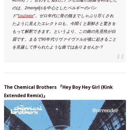
のは、2manydjsを中心としたベルギーのバン
ド“
Soulwax
”。ゼロ年代に骨の髄までしゃぶり尽くされ
たように見えたエレクトロも、今聞くと新鮮さと驚きを
もって解釈できます。というより、この曲の先見性が白
眉です。まるで90年代リヴァイヴァルが後に起きること
を見越して作られたような曲ではありませんか？
The Chemical Brothers 『Hey Boy Hey Girl (Kink
Extended Remix)』