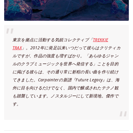
東京を拠点に活動する気鋭コレクティブ「
TREKKIE
TRAX
」。2012年に発足以来いつだって彼らはクリティカ
ルですが、作品の強度も増すばかり。「あらゆるジャン
ルのクラブミュージックを世界へ発信する」ことを目的
に掲げる彼らは、その通り常に射程の長い曲を作り続け
てきました。Carpainterの新譜『Future Legacy』は、海
外に目を向けるだけでなく、国内で醸成されたテクノ観
も踏襲しています。ノスタルジーにして新境地。傑作で
す。