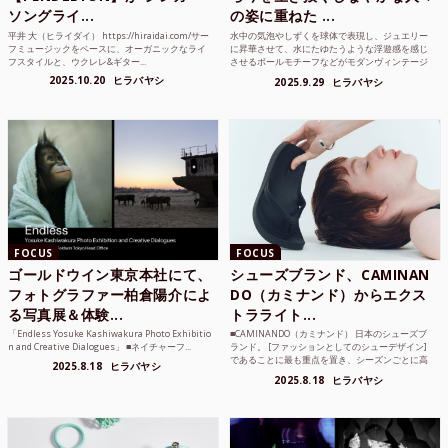
ソングライ...
の姿に重ねた ...
平井 大（ヒライダイ） https://hiraidai.com/サー
水中の気泡やしずくを球体で表現し、ジュエリー
フミュージックをベースに、オーガニックなライ
に昇華させて、水にたゆたうような浮遊感を感じ
フスタイルと、ウクレレ&ギター...
させるボールモチーフなどがモダンヴィンテージ
のような雰囲気も感じ...
2025.10.20
ヒラバヤシ
2025.9.29
ヒラバヤシ
FOCUS
FOCUS
ゴールドウイン東京本社にて、
シューズブランド、CAMINAN
フォトグラファー柏倉陽介によ
DO（カミナンド）からエクス
る写真展＆体験...
トラライト...
「Endless Yosuke Kashiwakura Photo Exhibitio
■CAMINANDO（カミナンド） 日本のシューズブ
n and Creative Dialogues」 ■ネイチャーフ...
ランド。 [ファッションとしてのシューデザイン]
であることに最も重点を置き、シーズンごとに高
2025.8.18
ヒラバヤシ
品質な素...
2025.8.18
ヒラバヤシ