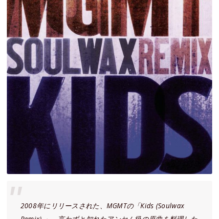
2008年にリリースされた、MGMTの「Kids (Soulwax
Remix) 」。言わずと知れたアンセム級の原曲を料理した