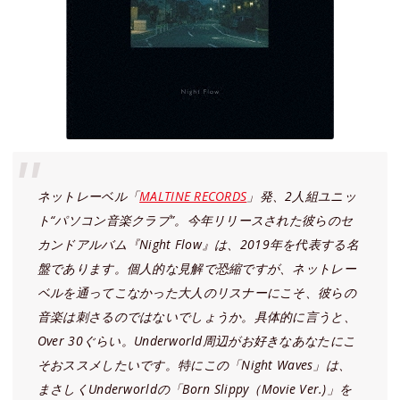
ネットレーベル「
MALTINE RECORDS
」発、2人組ユニッ
ト“パソコン音楽クラブ”。今年リリースされた彼らのセ
カンドアルバム『Night Flow』は、2019年を代表する名
盤であります。個人的な見解で恐縮ですが、ネットレー
ベルを通ってこなかった大人のリスナーにこそ、彼らの
音楽は刺さるのではないでしょうか。具体的に言うと、
Over 30ぐらい。Underworld周辺がお好きなあなたにこ
そおススメしたいです。特にこの「Night Waves」は、
まさしくUnderworldの「Born Slippy（Movie Ver.)」を