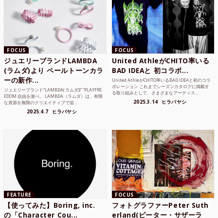
FOCUS
FOCUS
ジュエリーブランドLAMBDA
United AthleがCHITO率いる
(ラムダ)より ペールトーンカラ
BAD IDEAと 初コラボ...
ーの新作...
United AthleがCHITO率いるBAD IDEAと初のコラ
ボレーション これまでシーズンカタログに掲載す
ジュエリーブランド“LAMBDA( ラムダ))” “PLAYFRE
る取り組みとして、さまざまなアーティス...
EDOM 自由を遊べ。 LAMBDA（ラムダ）は、有限
2025.3.14
ヒラバヤシ
な資源を無限のクリエイティブで追...
2025.4.7
ヒラバヤシ
FEATURE
FOCUS
【使ってみた】Boring, inc.
フォトグラファーPeter Suth
の「Character Cou...
erland(ピーター・サザーラ