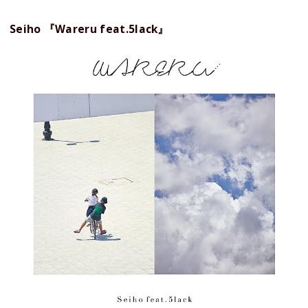
Seiho 『Wareru feat.5lack』