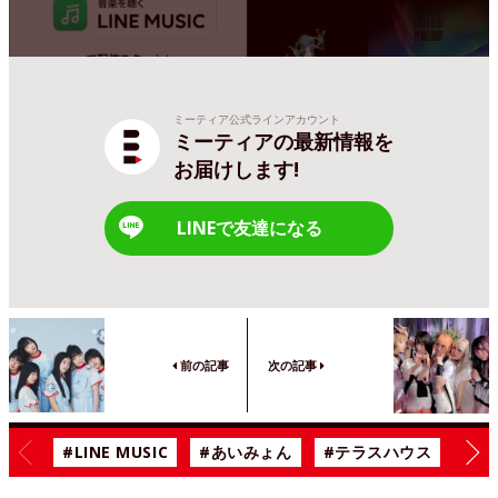
ミーティア公式ラインアカウント
ミーティアの最新情報を
お届けします!
LINEで友達になる
前の記事
次の記事
#LINE MUSIC
#あいみょん
#テラスハウス
#漫