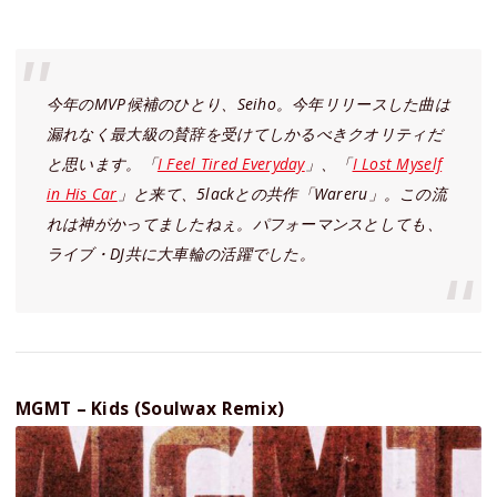
今年のMVP候補のひとり、Seiho。今年リリースした曲は
漏れなく最大級の賛辞を受けてしかるべきクオリティだ
と思います。「
I Feel Tired Everyday
」、「
I Lost Myself
in His Car
」と来て、5lackとの共作「Wareru」。この流
れは神がかってましたねぇ。パフォーマンスとしても、
ライブ・DJ共に大車輪の活躍でした。
MGMT – Kids (Soulwax Remix)