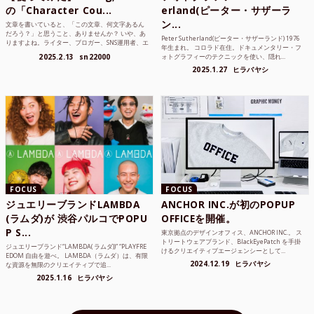
の「Character Cou...
erland(ピーター・サザーラ
ン...
文章を書いていると、「この文章、何文字あるん
だろう？」と思うこと、ありませんか？ いや、あ
Peter Sutherland(ピーター・サザーランド) 1976
りますよね。ライター、ブロガー、SNS運用者、エ
年生まれ。 コロラド在住。ドキュメンタリー・フ
ンジニア、学生...
2025.2.13
sn22000
ォトグラフィーのテクニックを使い、隠れ...
2025.1.27
ヒラバヤシ
FOCUS
FOCUS
ジュエリーブランドLAMBDA
ANCHOR INC.が初のPOPUP
(ラムダ)が 渋谷パルコでPOPU
OFFICEを開催。
P S...
東京拠点のデザインオフィス、ANCHOR INC.。 ス
トリートウェアブランド、BlackEyePatch を手掛
ジュエリーブランド“LAMBDA( ラムダ))” “PLAYFRE
けるクリエイティブエージェンシーとして...
EDOM 自由を遊べ。 LAMBDA（ラムダ）は、有限
2024.12.19
ヒラバヤシ
な資源を無限のクリエイティブで追...
2025.1.16
ヒラバヤシ