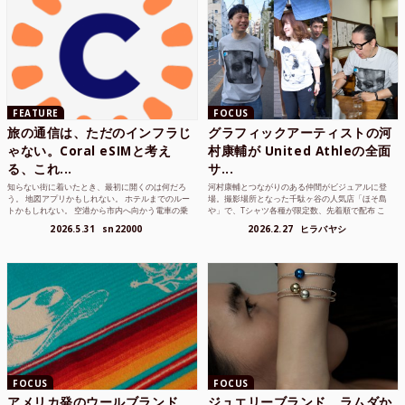
FEATURE
FOCUS
旅の通信は、ただのインフラじ
グラフィックアーティストの河
ゃない。Coral eSIMと考え
村康輔が United Athleの全面
る、これ...
サ...
知らない街に着いたとき、最初に開くのは何だろ
河村康輔とつながりのある仲間がビジュアルに登
う。 地図アプリかもしれない。 ホテルまでのルー
場。撮影場所となった千駄ヶ谷の人気店「ほそ島
トかもしれない。 空港から市内へ向かう電車の乗
や」で、Tシャツ各種が限定数、先着順で配布 こ
り方かもしれな...
れまでUnited...
2026.5.31
sn22000
2026.2.27
ヒラバヤシ
FOCUS
FOCUS
アメリカ発のウールブランド
ジュエリーブランド、ラムダか