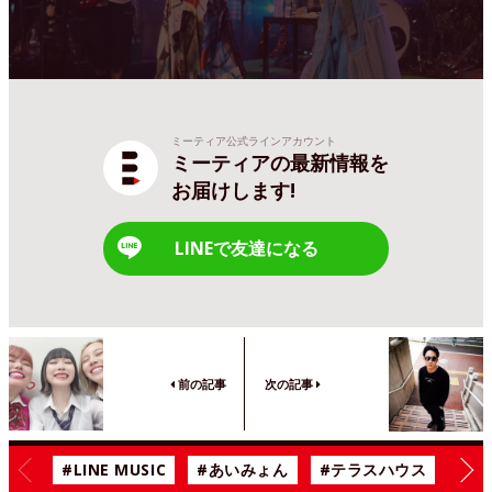
ミーティア公式ラインアカウント
ミーティアの最新情報を
お届けします!
LINEで友達になる
前の記事
次の記事
#LINE MUSIC
#あいみょん
#テラスハウス
#漫