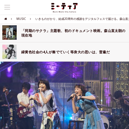
MUSIC
いきものがかり、結成20周年の感謝をデジタルフェスで届ける。森山直
「同期のサクラ」主題歌、初のドキュメント映画。森山直太朗の
現在地
緑黄色社会の4人が奏でていく等身大の思いは、普遍だ