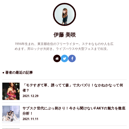
伊藤 美咲
1996年生まれ、東京都在住のフリーライター。ステキなものや人を広
めます。邦ロックが大好き。ライブハウスや大型フェスまで出没。
● 著者の最近の記事
「モテすぎて草、誘ってて森」で大バズり！なかねかなって何
者？
2021.12.29
サブスク世代にぶっ刺さり！今さら聞けないFAKYの魅力を徹底
分析！
2021.11.11