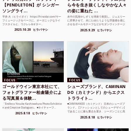
【PENDLETON】が シンガー
ら今を生き抜くしなやかな人々
ソングライ...
の姿に重ねた ...
平井 大（ヒライダイ） https://hiraidai.com/サー
水中の気泡やしずくを球体で表現し、ジュエリー
フミュージックをベースに、オーガニックなライ
に昇華させて、水にたゆたうような浮遊感を感じ
フスタイルと、ウクレレ&ギター...
させるボールモチーフなどがモダンヴィンテージ
のような雰囲気も感じ...
2025.10.20
ヒラバヤシ
2025.9.29
ヒラバヤシ
FOCUS
FOCUS
ゴールドウイン東京本社にて、
シューズブランド、CAMINAN
フォトグラファー柏倉陽介によ
DO（カミナンド）からエクス
る写真展＆体験...
トラライト...
「Endless Yosuke Kashiwakura Photo Exhibitio
■CAMINANDO（カミナンド） 日本のシューズブ
n and Creative Dialogues」 ■ネイチャーフ...
ランド。 [ファッションとしてのシューデザイン]
であることに最も重点を置き、シーズンごとに高
2025.8.18
ヒラバヤシ
品質な素...
2025.8.18
ヒラバヤシ