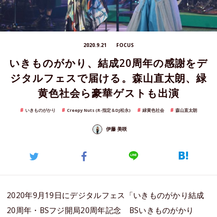
2020.9.21
FOCUS
いきものがかり、結成20周年の感謝をデ
ジタルフェスで届ける。森山直太朗、緑
黄色社会ら豪華ゲストも出演
いきものがかり
Creepy Nuts (R-指定＆DJ松永)
緑黄色社会
森山直太朗
伊藤 美咲
2020年9月19日にデジタルフェス「いきものがかり結成
20周年・BSフジ開局20周年記念 BSいきものがかり