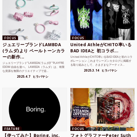
FOCUS
FOCUS
ジュエリーブランドLAMBDA
United AthleがCHITO率いる
(ラムダ)より ペールトーンカラ
BAD IDEAと 初コラボ...
ーの新作...
United AthleがCHITO率いるBAD IDEAと初のコラ
ボレーション これまでシーズンカタログに掲載す
ジュエリーブランド“LAMBDA( ラムダ))” “PLAYFRE
る取り組みとして、さまざまなアーティス...
EDOM 自由を遊べ。 LAMBDA（ラムダ）は、有限
2025.3.14
ヒラバヤシ
な資源を無限のクリエイティブで追...
2025.4.7
ヒラバヤシ
FEATURE
FOCUS
【使ってみた】Boring, inc.
フォトグラファーPeter Suth