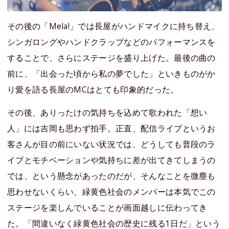
その後の「Mela!」では長屋がハンドマイクに持ち替え、
シンガロングやハンドクラップなどのパフォーマンスを
することで、さらにステージを盛り上げた。最後の曲の
前に、「出会った頃から私の夢でした」といきものがか
り愛を語る長屋のMCはとても印象的だった。
その後、ありったけの気持ちを込めて歌われた「想い
人」には吉岡も思わず拍手。正直、配信ライブというお
客さんが目の前にいない状況では、どうしても普段のラ
イブとモチベーションや気持ちに差が出てきてしまうの
では、という懸念があったのだが、そんなことを微塵も
思わせないくらい、緑黄色社会のメンバーは本気でこの
ステージを楽しんでいることが画面越しに伝わってき
た。「間違いなく緑黄色社会の歴史に残る1日だ」という