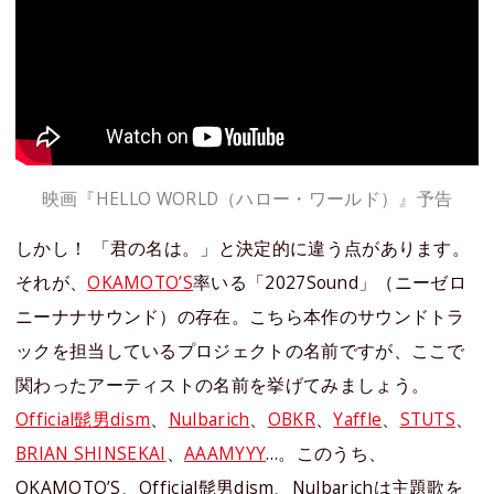
映画『HELLO WORLD（ハロー・ワールド）』予告
しかし！ 「君の名は。」と決定的に違う点があります。
それが、
OKAMOTO’S
率いる「2027Sound」（ニーゼロ
ニーナナサウンド）の存在。こちら本作のサウンドトラ
ックを担当しているプロジェクトの名前ですが、ここで
関わったアーティストの名前を挙げてみましょう。
Official髭男dism
、
Nulbarich
、
OBKR
、
Yaffle
、
STUTS
、
BRIAN SHINSEKAI
、
AAAMYYY
…。このうち、
OKAMOTO’S、Official髭男dism、Nulbarichは主題歌を