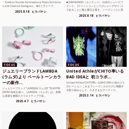
「Endless Yosuke Kashiwakura Photo Exhibitio
■CAMINANDO（カミナンド） 日本のシューズブ
n and Creative Dialogues」 ■ネイチャーフ...
ランド。 [ファッションとしてのシューデザイン]
であることに最も重点を置き、シーズンごとに高
2025.8.18
ヒラバヤシ
品質な素...
2025.8.18
ヒラバヤシ
FOCUS
FOCUS
ジュエリーブランドLAMBDA
United AthleがCHITO率いる
(ラムダ)より ペールトーンカラ
BAD IDEAと 初コラボ...
ーの新作...
United AthleがCHITO率いるBAD IDEAと初のコラ
ボレーション これまでシーズンカタログに掲載す
ジュエリーブランド“LAMBDA( ラムダ))” “PLAYFRE
る取り組みとして、さまざまなアーティス...
EDOM 自由を遊べ。 LAMBDA（ラムダ）は、有限
2025.3.14
ヒラバヤシ
な資源を無限のクリエイティブで追...
2025.4.7
ヒラバヤシ