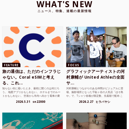
WHAT'S NEW
ニュース、特集、連載の最新情報
FEATURE
FOCUS
旅の通信は、ただのインフラじ
グラフィックアーティストの河
ゃない。Coral eSIMと考え
村康輔が United Athleの全面
る、これ...
サ...
知らない街に着いたとき、最初に開くのは何だろ
河村康輔とつながりのある仲間がビジュアルに登
う。 地図アプリかもしれない。 ホテルまでのルー
場。撮影場所となった千駄ヶ谷の人気店「ほそ島
トかもしれない。 空港から市内へ向かう電車の乗
や」で、Tシャツ各種が限定数、先着順で配布 こ
り方かもしれな...
れまでUnited...
2026.5.31
sn22000
2026.2.27
ヒラバヤシ