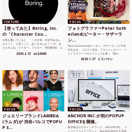
FEATURE
FOCUS
【使ってみた】Boring, inc.
フォトグラファーPeter Suth
の「Character Cou...
erland(ピーター・サザーラ
ン...
文章を書いていると、「この文章、何文字あるん
だろう？」と思うこと、ありませんか？ いや、あ
Peter Sutherland(ピーター・サザーランド) 1976
りますよね。ライター、ブロガー、SNS運用者、エ
年生まれ。 コロラド在住。ドキュメンタリー・フ
ンジニア、学生...
2025.2.13
sn22000
ォトグラフィーのテクニックを使い、隠れ...
2025.1.27
ヒラバヤシ
FOCUS
FOCUS
ジュエリーブランドLAMBDA
ANCHOR INC.が初のPOPUP
(ラムダ)が 渋谷パルコでPOPU
OFFICEを開催。
P S...
東京拠点のデザインオフィス、ANCHOR INC.。 ス
トリートウェアブランド、BlackEyePatch を手掛