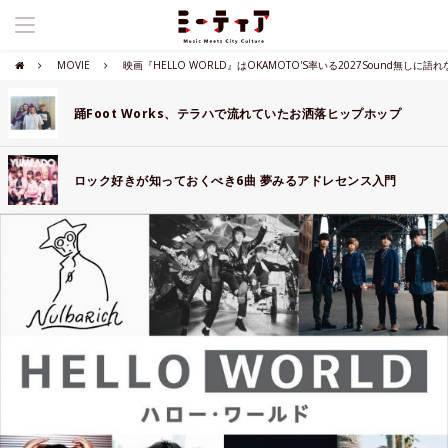
MOVIE
映画『HELLO WORLD』はOKAMOTO'S率いる2027Sound無しに語
踊Foot Works、テラハで流れていたお洒落ヒップホップ
ロック好きが知っておくべき6曲 夢みるアドレセンス入門