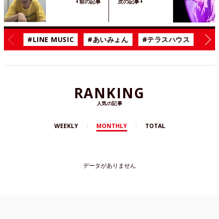
前の記事
次の記事
#LINE MUSIC
#あいみょん
#テラスハウス
#漫
RANKING
人気の記事
WEEKLY
MONTHLY
TOTAL
データがありません