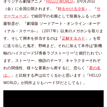
オリジナル劇場アニメ『
HELLO WORLD
』が9月20日
（金）に全国公開されます。『
時をかける少女
』、『
サ
マーウォーズ
』で細田守の右腕として辣腕をふるった伊
藤智彦が、『劇場版 ソードアート・オンライン -オーデ
ィナル・スケール-』（2017年）以来のメガホンを取りま
す。そして脚本を担当するのは『
正解するカド
」』を世
に送り出した鬼才、野崎まど。それに加えて本作は“新機
軸のハイスピードSF青春ラブストーリー”と銘打たれてい
ます。ストーリー、物語のテーマ、キャラクターそれぞ
れの関係性、様々な要素から察するに、恐らく「
君の名
は。
」と比較する声は出てくるかと思います（『HELLO
WORLD』が同作よりもハードSFだとしても）。