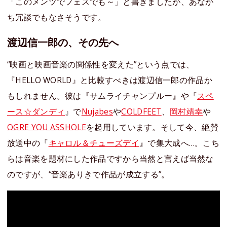
「このメンツでフェスでも～」と書きましたが、あなが
ち冗談でもなさそうです。
渡辺信一郎の、その先へ
“映画と映画音楽の関係性を変えた”という点では、
『HELLO WORLD』と比較すべきは渡辺信一郎の作品か
もしれません。彼は『サムライチャンプルー』や『
スペ
ース☆ダンディ
』で
Nujabes
や
COLDFEET
、
岡村靖幸
や
OGRE YOU ASSHOLE
を起用しています。そして今、絶賛
放送中の『
キャロル＆チューズデイ
』で集大成へ…。こち
らは音楽を題材にした作品ですから当然と言えば当然な
のですが、“音楽ありきで作品が成立する”。