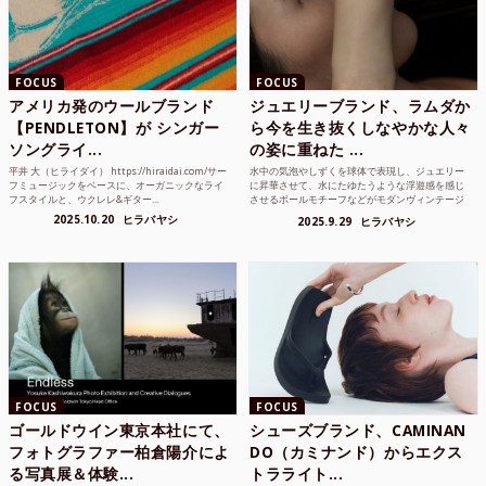
FOCUS
FOCUS
アメリカ発のウールブランド
ジュエリーブランド、ラムダか
【PENDLETON】が シンガー
ら今を生き抜くしなやかな人々
ソングライ...
の姿に重ねた ...
平井 大（ヒライダイ） https://hiraidai.com/サー
水中の気泡やしずくを球体で表現し、ジュエリー
フミュージックをベースに、オーガニックなライ
に昇華させて、水にたゆたうような浮遊感を感じ
フスタイルと、ウクレレ&ギター...
させるボールモチーフなどがモダンヴィンテージ
のような雰囲気も感じ...
2025.10.20
ヒラバヤシ
2025.9.29
ヒラバヤシ
FOCUS
FOCUS
ゴールドウイン東京本社にて、
シューズブランド、CAMINAN
フォトグラファー柏倉陽介によ
DO（カミナンド）からエクス
る写真展＆体験...
トラライト...