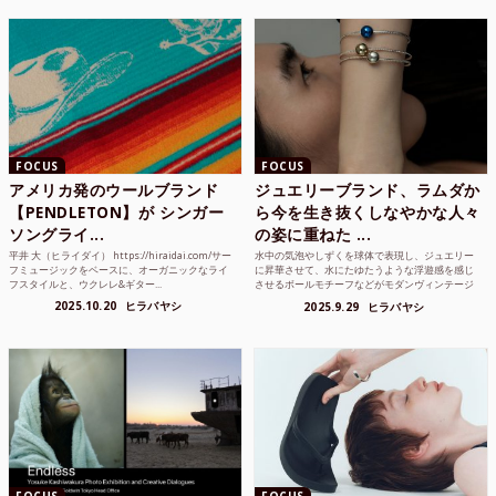
FOCUS
FOCUS
アメリカ発のウールブランド
ジュエリーブランド、ラムダか
【PENDLETON】が シンガー
ら今を生き抜くしなやかな人々
ソングライ...
の姿に重ねた ...
平井 大（ヒライダイ） https://hiraidai.com/サー
水中の気泡やしずくを球体で表現し、ジュエリー
フミュージックをベースに、オーガニックなライ
に昇華させて、水にたゆたうような浮遊感を感じ
フスタイルと、ウクレレ&ギター...
させるボールモチーフなどがモダンヴィンテージ
のような雰囲気も感じ...
2025.10.20
ヒラバヤシ
2025.9.29
ヒラバヤシ