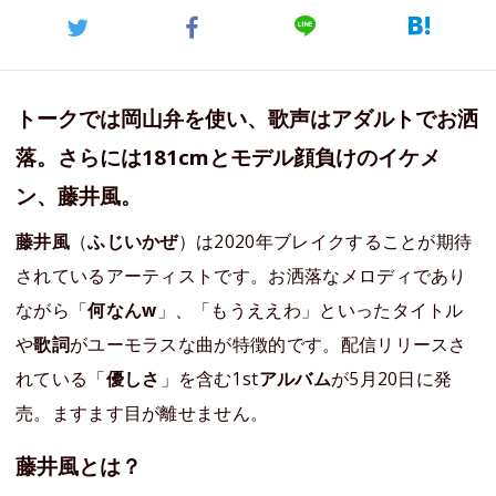
トークでは岡山弁を使い、歌声はアダルトでお洒
落。さらには181cmとモデル顔負けのイケメ
ン、藤井風。
藤井風
（
ふじいかぜ
）は2020年ブレイクすることが期待
されているアーティストです。お洒落なメロディであり
ながら「
何なんw
」、「もうええわ」といったタイトル
や
歌詞
がユーモラスな曲が特徴的です。配信リリースさ
れている「
優しさ
」を含む1st
アルバム
が5月20日に発
売。ますます目が離せません。
藤井風とは？