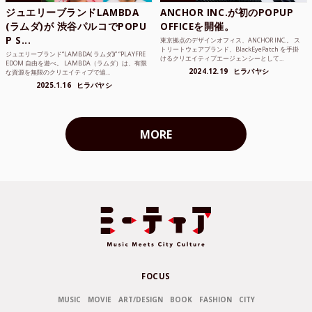
ジュエリーブランドLAMBDA
ANCHOR INC.が初のPOPUP
(ラムダ)が 渋谷パルコでPOPU
OFFICEを開催。
P S...
東京拠点のデザインオフィス、ANCHOR INC.。 ス
トリートウェアブランド、BlackEyePatch を手掛
ジュエリーブランド“LAMBDA( ラムダ))” “PLAYFRE
けるクリエイティブエージェンシーとして...
EDOM 自由を遊べ。 LAMBDA（ラムダ）は、有限
2024.12.19
ヒラバヤシ
な資源を無限のクリエイティブで追...
2025.1.16
ヒラバヤシ
MORE
FOCUS
MUSIC
MOVIE
ART/DESIGN
BOOK
FASHION
CITY