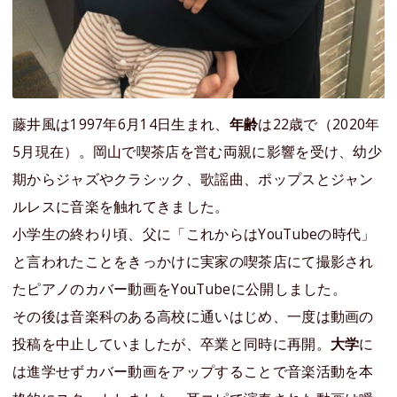
藤井風は1997年6月14日生まれ、
年齢
は22歳で（2020年
5月現在）。岡山で喫茶店を営む両親に影響を受け、幼少
期からジャズやクラシック、歌謡曲、ポップスとジャン
ルレスに音楽を触れてきました。
小学生の終わり頃、父に「これからはYouTubeの時代」
と言われたことをきっかけに実家の喫茶店にて撮影され
たピアノのカバー動画をYouTubeに公開しました。
その後は音楽科のある高校に通いはじめ、一度は動画の
投稿を中止していましたが、卒業と同時に再開。
大学
に
は進学せずカバー動画をアップすることで音楽活動を本