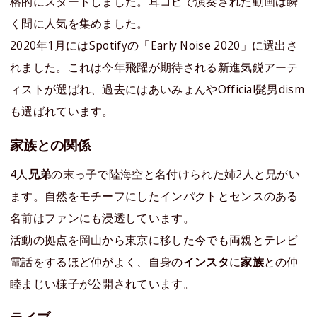
格的にスタートしました。耳コピで演奏された動画は瞬
く間に人気を集めました。
2020年1月にはSpotifyの「Early Noise 2020」に選出さ
れました。これは今年飛躍が期待される新進気鋭アーテ
ィストが選ばれ、過去にはあいみょんやOfficial髭男dism
も選ばれています。
家族との関係
4人
兄弟
の末っ子で陸海空と名付けられた姉2人と兄がい
ます。自然をモチーフにしたインパクトとセンスのある
名前はファンにも浸透しています。
活動の拠点を岡山から東京に移した今でも両親とテレビ
電話をするほど仲がよく、自身の
インスタ
に
家族
との仲
睦まじい様子が公開されています。