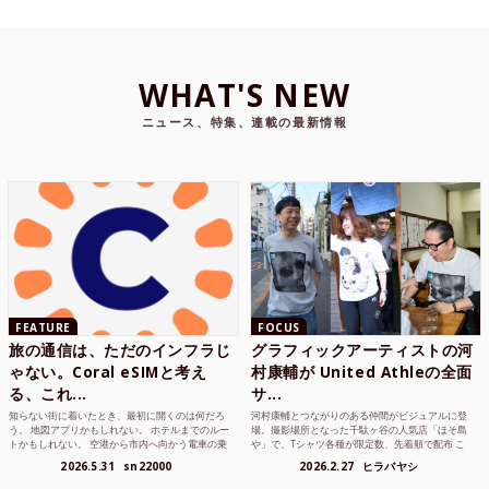
WHAT'S NEW
ニュース、特集、連載の最新情報
FEATURE
FOCUS
旅の通信は、ただのインフラじ
グラフィックアーティストの河
ゃない。Coral eSIMと考え
村康輔が United Athleの全面
る、これ...
サ...
知らない街に着いたとき、最初に開くのは何だろ
河村康輔とつながりのある仲間がビジュアルに登
う。 地図アプリかもしれない。 ホテルまでのルー
場。撮影場所となった千駄ヶ谷の人気店「ほそ島
トかもしれない。 空港から市内へ向かう電車の乗
や」で、Tシャツ各種が限定数、先着順で配布 こ
り方かもしれな...
れまでUnited...
2026.5.31
sn22000
2026.2.27
ヒラバヤシ