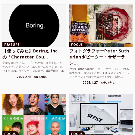
FEATURE
FOCUS
【使ってみた】Boring, inc.
フォトグラファーPeter Suth
の「Character Cou...
erland(ピーター・サザーラ
ン...
文章を書いていると、「この文章、何文字あるん
だろう？」と思うこと、ありませんか？ いや、あ
Peter Sutherland(ピーター・サザーランド) 1976
りますよね。ライター、ブロガー、SNS運用者、エ
年生まれ。 コロラド在住。ドキュメンタリー・フ
ンジニア、学生...
2025.2.13
sn22000
ォトグラフィーのテクニックを使い、隠れ...
2025.1.27
ヒラバヤシ
FOCUS
FOCUS