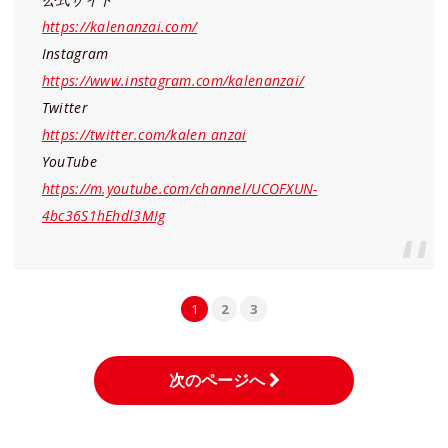
https://kalenanzai.com/
Instagram
https://www.instagram.com/kalenanzai/
Twitter
https://twitter.com/kalen_anzai
YouTube
https://m.youtube.com/channel/UCOFXUN-
4bc36S1hEhdl3MIg
1
2
3
次のページへ