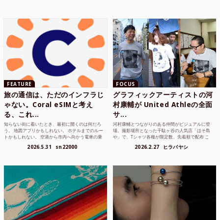
FEATURE
FOCUS
旅の通信は、ただのインフラじ
グラフィックアーティストの河
ゃない。Coral eSIMと考え
村康輔が United Athleの全面
る、これ...
サ...
知らない街に着いたとき、最初に開くのは何だろ
河村康輔とつながりのある仲間がビジュアルに登
う。 地図アプリかもしれない。 ホテルまでのルー
場。撮影場所となった千駄ヶ谷の人気店「ほそ島
トかもしれない。 空港から市内へ向かう電車の乗
や」で、Tシャツ各種が限定数、先着順で配布 こ
り方かもしれな...
れまでUnited...
2026.5.31
sn22000
2026.2.27
ヒラバヤシ