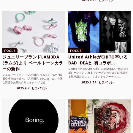
FOCUS
FOCUS
ジュエリーブランドLAMBDA
United AthleがCHITO率いる
(ラムダ)より ペールトーンカラ
BAD IDEAと 初コラボ...
ーの新作...
United AthleがCHITO率いるBAD IDEAと初のコラ
ボレーション これまでシーズンカタログに掲載す
ジュエリーブランド“LAMBDA( ラムダ))” “PLAYFRE
る取り組みとして、さまざまなアーティス...
EDOM 自由を遊べ。 LAMBDA（ラムダ）は、有限
2025.3.14
ヒラバヤシ
な資源を無限のクリエイティブで追...
2025.4.7
ヒラバヤシ