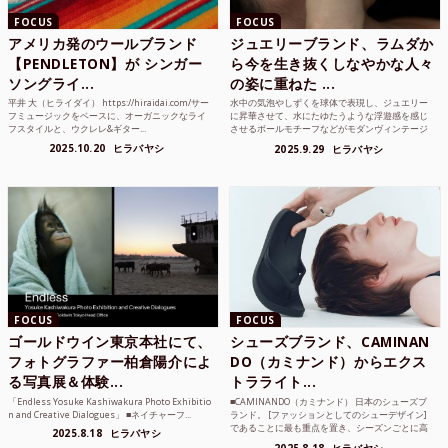
FOCUS
FOCUS
アメリカ発のウールブランド
ジュエリーブランド、ラムダか
【PENDLETON】が シンガー
ら今を生き抜くしなやかな人々
ソングライ...
の姿に重ねた ...
平井 大（ヒライダイ） https://hiraidai.com/サー
水中の気泡やしずくを球体で表現し、ジュエリー
フミュージックをベースに、オーガニックなライ
に昇華させて、水にたゆたうような浮遊感を感じ
フスタイルと、ウクレレ&ギター...
させるボールモチーフなどがモダンヴィンテージ
のような雰囲気も感じ...
2025.10.20
ヒラバヤシ
2025.9.29
ヒラバヤシ
FOCUS
FOCUS
ゴールドウイン東京本社にて、
シューズブランド、CAMINAN
フォトグラファー柏倉陽介によ
DO（カミナンド）からエクス
る写真展＆体験...
トラライト...
「Endless Yosuke Kashiwakura Photo Exhibitio
■CAMINANDO（カミナンド） 日本のシューズブ
n and Creative Dialogues」 ■ネイチャーフ...
ランド。 [ファッションとしてのシューデザイン]
であることに最も重点を置き、シーズンごとに高
2025.8.18
ヒラバヤシ
品質な素...
2025.8.18
ヒラバヤシ