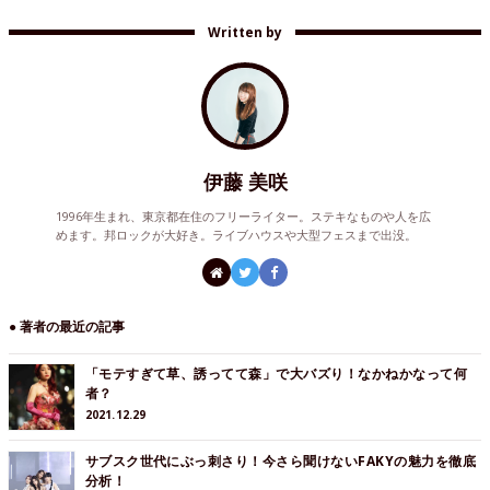
Written by
伊藤 美咲
1996年生まれ、東京都在住のフリーライター。ステキなものや人を広
めます。邦ロックが大好き。ライブハウスや大型フェスまで出没。
● 著者の最近の記事
「モテすぎて草、誘ってて森」で大バズり！なかねかなって何
者？
2021.12.29
サブスク世代にぶっ刺さり！今さら聞けないFAKYの魅力を徹底
分析！