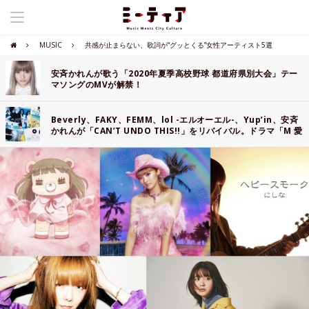
MUSIC
共感が止まらない、歌詞が“グッとくる”女性アーティスト5選
安斉かれんが歌う「2020年夏季高校野球 都道府県別大会」テー
マソングのMVが解禁！
Beverly、FAKY、FEMM、lol -エルオーエル-、Yup’in、安斉
かれんが「CAN’T UNDO THIS!!」をリバイバル。ドラマ「M 愛
すべき人がいて」の挿入歌に決定！