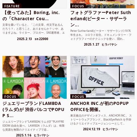
FEATURE
FOCUS
【使ってみた】Boring, inc.
フォトグラファーPeter Suth
の「Character Cou...
erland(ピーター・サザーラ
ン...
文章を書いていると、「この文章、何文字あるん
だろう？」と思うこと、ありませんか？ いや、あ
Peter Sutherland(ピーター・サザーランド) 1976
りますよね。ライター、ブロガー、SNS運用者、エ
年生まれ。 コロラド在住。ドキュメンタリー・フ
ンジニア、学生...
2025.2.13
sn22000
ォトグラフィーのテクニックを使い、隠れ...
2025.1.27
ヒラバヤシ
FOCUS
FOCUS
ジュエリーブランドLAMBDA
ANCHOR INC.が初のPOPUP
(ラムダ)が 渋谷パルコでPOPU
OFFICEを開催。
P S...
東京拠点のデザインオフィス、ANCHOR INC.。 ス
トリートウェアブランド、BlackEyePatch を手掛
ジュエリーブランド“LAMBDA( ラムダ))” “PLAYFRE
けるクリエイティブエージェンシーとして...
EDOM 自由を遊べ。 LAMBDA（ラムダ）は、有限
2024.12.19
ヒラバヤシ
な資源を無限のクリエイティブで追...
2025.1.16
ヒラバヤシ