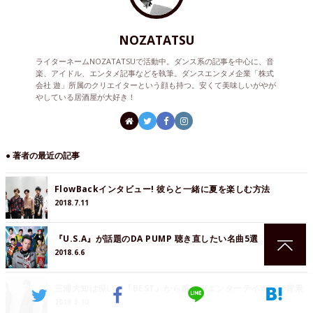
NOZATATSU
ライターネームNOZATATSUで活動中。ダンス系の記事を中心に、音
楽、アイドル、エンタメ記事などを執筆。ダンスエンタメ企業「株式
会社 遊」所属のクリエイターという顔も持つ。安くて美味しいがやが
やしている居酒屋が大好き！
● 著者の最近の記事
FlowBackインタビュー! 彼らと一緒に夏を楽しむ方法
2018.7.11
『U.S.A』が話題のDA PUMP 聴き直したい名曲5選
2018.6.6
三浦大知は深い。『BEST』から感じるエンターテイナーの背景
2018.3.10