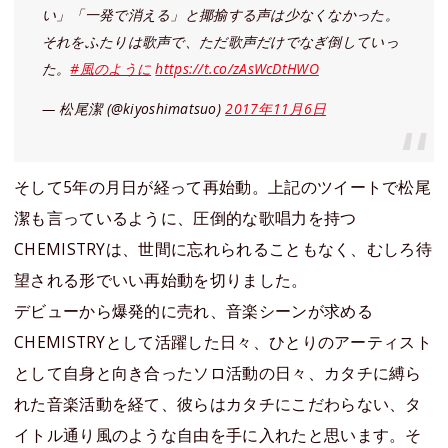
い」「一発で消える」と揶揄する声は少なくなかった。
それをふたりは歌声で、ただ歌声だけでなぎ倒していっ
た。
#風のように
https://t.co/zAsWcDtHWO
— 松尾潔 (@kiyoshimatsuo)
2017年11月6日
そして5年の月日が経って再始動。上記のツイートで松尾
潔も言っているように、圧倒的な歌唱力を持つ
CHEMISTRYは、世間に忘れられることもなく、むしろ待
望される形でいい再始動を切りました。
デビューから爆発的に売れ、音楽シーンが求める
CHEMISTRYとして活躍した日々、ひとりのアーティスト
として自身と向き合ったソロ活動の日々、カタチに縛ら
れた音楽活動を経て、彼らはカタチにこだわらない、タ
イトル通り風のような自由を手に入れたと思います。そ