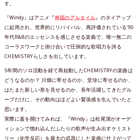
す。
『Windy』はアニメ『
将国のアルタイル
』のタイアップ
に起用され、世界的にリバイバル、再評価されている’90
年代R&Bのエッセンスを感じさせる楽曲で、唯一無二の
コーラスワークと掛け合いで圧倒的な歌唱力を誇る
CHEMISTRYらしさを出しています。
5年間のソロ活動を経て再始動したCHEMISTRYの楽曲は
どうなるのか？ 川畑に寄せるのか、堂珍に寄せるのか、
はたまた新しい形を見せるのか、長年活躍してきたグル
ープだけに、その動向はほどよい緊張感を生んでいたと
思います。
実際に蓋を開けてみれば、『Windy』は松尾潔がオーデ
ィションで惚れ込んだふたりの歌声が生み出すケミスト
リー（化学反応）を最大の武器にした楽曲に仕上がって