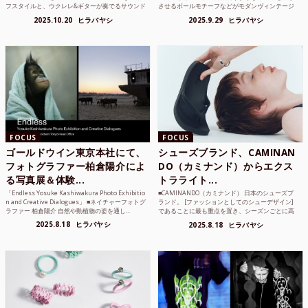
フスタイルと、ウクレレ&ギターが奏でるサウンド
させるボールモチーフなどがモダンヴィンテージ
で注目を集めるシンガ ーソングラ...
のような雰囲気も感じさせるLAMBDA の新しいコ
2025.10.20
ヒラバヤシ
2025.9.29
ヒラバヤシ
レクションを202...
FOCUS
FOCUS
ゴールドウイン東京本社にて、
シューズブランド、CAMINAN
フォトグラファー柏倉陽介によ
DO（カミナンド）からエクス
る写真展＆体験...
トラライト...
「Endless Yosuke Kashiwakura Photo Exhibitio
■CAMINANDO（カミナンド） 日本のシューズブ
n and Creative Dialogues」 ■ネイチャーフォトグ
ランド。 [ファッションとしてのシューデザイン]
ラファー 柏倉陽介 自然や動植物の姿を通し...
であることに最も重点を置き、シーズンごとに高
品質な素材を厳選し、伝統的な靴作りの技術を今
2025.8.18
ヒラバヤシ
2025.8.18
ヒラバヤシ
でも持つメキ...