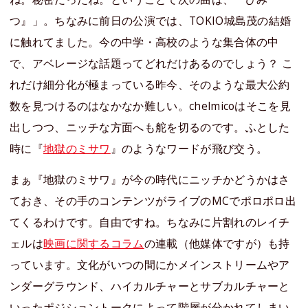
つ』」。ちなみに前日の公演では、TOKIO城島茂の結婚
に触れてました。今の中学・高校のような集合体の中
で、アベレージな話題ってどれだけあるのでしょう？ こ
れだけ細分化が極まっている昨今、そのような最大公約
数を見つけるのはなかなか難しい。chelmicoはそこを見
出しつつ、ニッチな方面へも舵を切るのです。ふとした
時に『
地獄のミサワ
』のようなワードが飛び交う。
まぁ『地獄のミサワ』が今の時代にニッチかどうかはさ
ておき、その手のコンテンツがライブのMCでポロポロ出
てくるわけです。自由ですね。ちなみに片割れのレイチ
ェルは
映画に関するコラム
の連載（他媒体ですが）も持
っています。文化がいつの間にかメインストリームやア
ンダーグラウンド、ハイカルチャーとサブカルチャーと
いったポジショントークによって階層が分かれてしまい