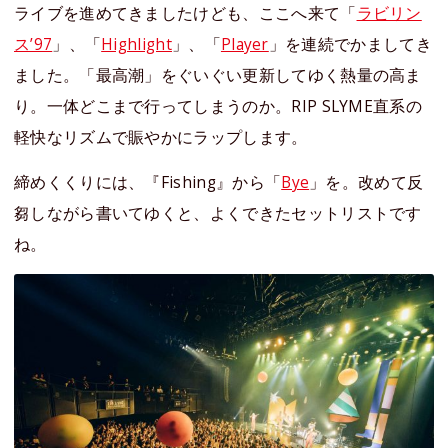
ライブを進めてきましたけども、ここへ来て「
ラビリン
ス’97
」、「
Highlight
」、「
Player
」を連続でかましてき
ました。「最高潮」をぐいぐい更新してゆく熱量の高ま
り。一体どこまで行ってしまうのか。RIP SLYME直系の
軽快なリズムで賑やかにラップします。
締めくくりには、『Fishing』から「
Bye
」を。改めて反
芻しながら書いてゆくと、よくできたセットリストです
ね。