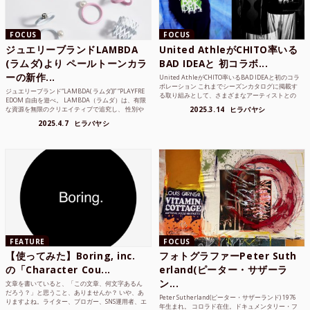
FOCUS
FOCUS
ジュエリーブランドLAMBDA
United AthleがCHITO率いる
(ラムダ)より ペールトーンカラ
BAD IDEAと 初コラボ...
ーの新作...
United AthleがCHITO率いるBAD IDEAと初のコラ
ボレーション これまでシーズンカタログに掲載す
ジュエリーブランド“LAMBDA( ラムダ))” “PLAYFRE
る取り組みとして、さまざまなアーティストとの
EDOM 自由を遊べ。 LAMBDA（ラムダ）は、有限
コラボレーションアイテムを製品見本として作...
な資源を無限のクリエイティブで追究し、 性別や
2025.3.14
ヒラバヤシ
年齢の枠を超えボーダレスなジュエリ...
2025.4.7
ヒラバヤシ
FEATURE
FOCUS
【使ってみた】Boring, inc.
フォトグラファーPeter Suth
の「Character Cou...
erland(ピーター・サザーラ
ン...
文章を書いていると、「この文章、何文字あるん
だろう？」と思うこと、ありませんか？ いや、あ
Peter Sutherland(ピーター・サザーランド) 1976
りますよね。ライター、ブロガー、SNS運用者、エ
年生まれ。 コロラド在住。ドキュメンタリー・フ