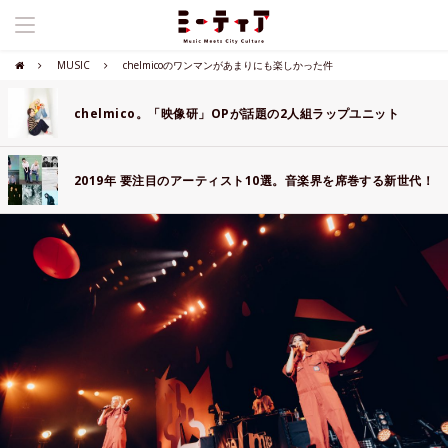
MUSIC
chelmicoのワンマンがあまりにも楽しかった件
chelmico。「映像研」OPが話題の2人組ラップユニット
2019年 要注目のアーティスト10選。音楽界を席巻する新世代！