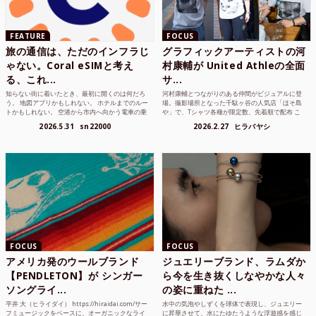
FEATURE
FOCUS
旅の通信は、ただのインフラじ
グラフィックアーティストの河
ゃない。Coral eSIMと考え
村康輔が United Athleの全面
る、これ...
サ...
知らない街に着いたとき、最初に開くのは何だろ
河村康輔とつながりのある仲間がビジュアルに登
う。 地図アプリかもしれない。 ホテルまでのルー
場。撮影場所となった千駄ヶ谷の人気店「ほそ島
トかもしれない。 空港から市内へ向かう電車の乗
や」で、Tシャツ各種が限定数、先着順で配布 こ
り方かもしれない。 あるいは、ひとまず音楽を流
れまでUnited Athle（ユナイテッドアスレ）は、
2026.5.31
sn22000
2026.2.27
ヒラバヤシ
して、その街の空...
さまざまな...
FOCUS
FOCUS
アメリカ発のウールブランド
ジュエリーブランド、ラムダか
【PENDLETON】が シンガー
ら今を生き抜くしなやかな人々
ソングライ...
の姿に重ねた ...
平井 大（ヒライダイ） https://hiraidai.com/サー
水中の気泡やしずくを球体で表現し、ジュエリー
フミュージックをベースに、オーガニックなライ
に昇華させて、水にたゆたうような浮遊感を感じ