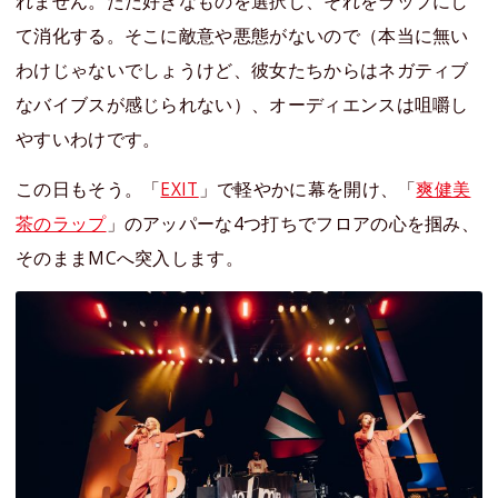
れません。ただ好きなものを選択し、それをラップにし
て消化する。そこに敵意や悪態がないので（本当に無い
わけじゃないでしょうけど、彼女たちからはネガティブ
なバイブスが感じられない）、オーディエンスは咀嚼し
やすいわけです。
この日もそう。「
EXIT
」で軽やかに幕を開け、「
爽健美
茶のラップ
」のアッパーな4つ打ちでフロアの心を掴み、
そのままMCへ突入します。