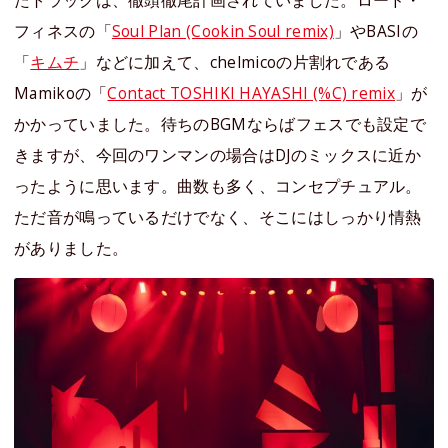
たトラックは、徹頭徹尾計画されていました。ロード・
フィネスの「
Soul Plan (Cookin Soul remix)
」やBASIの
「
キムチ
」などに加えて、chelmicoの片割れである
Mamikoの「
Contact TOSHIKI HAYASHI (%C) remix
」が
かかっていました。待ちのBGMならばフェスでも設定で
きますが、今回のワンマンの場合はDJのミックスに近か
ったように思います。曲数も多く、コンセプチュアル。
ただ音が鳴っているだけでなく、そこにはしっかり情熱
がありました。