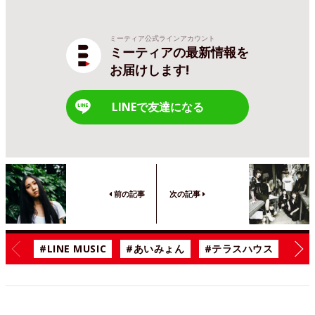
ミーティア公式ラインアカウント
ミーティアの最新情報を
お届けします!
LINEで友達になる
前の記事
次の記事
#LINE MUSIC
#あいみょん
#テラスハウス
#漫