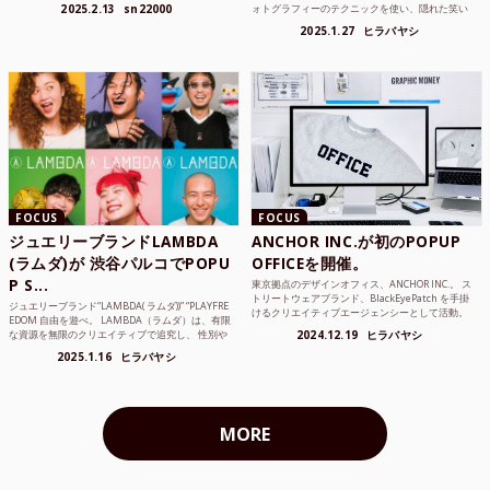
ンジニア、学生… 文字数を意識する仕事やタスク
2025.2.13
sn22000
ォトグラフィーのテクニックを使い、隠れた笑い
は意外と多い。で...
や美を撮り続けているフォトグラファーでフィ...
2025.1.27
ヒラバヤシ
FOCUS
FOCUS
ジュエリーブランドLAMBDA
ANCHOR INC.が初のPOPUP
(ラムダ)が 渋谷パルコでPOPU
OFFICEを開催。
P S...
東京拠点のデザインオフィス、ANCHOR INC.。 ス
トリートウェアブランド、BlackEyePatch を手掛
ジュエリーブランド“LAMBDA( ラムダ))” “PLAYFRE
けるクリエイティブエージェンシーとして活動。
EDOM 自由を遊べ。 LAMBDA（ラムダ）は、有限
Mercedes Anchor inc. ...
な資源を無限のクリエイティブで追究し、 性別や
2024.12.19
ヒラバヤシ
年齢の枠を超えボーダレスなジュエリ...
2025.1.16
ヒラバヤシ
MORE