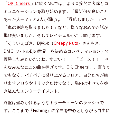
「
OK, Cheers!
」に続くMCでは、より直接的に客席とコ
ミュニケーションを取り始めます。「最近何か良いこと
あった人ー？」と2人が聞けば、「昇給しました！」や
「車の免許を取りました！」など、様々なおめでた話が
飛び交いました。そしてレイチェルがこう続けます。
「そういえばさ、DJ松永（
Creepy Nuts
）さんもさ、
DMC（バトルDJの世界一を決めるコンペティション）で
優勝したみたいだよね。すごい！」。「ピース！！！ そ
んなみんなにこの曲を捧げます。OK, Cheers!」。言うま
でもなく、バチバチに盛り上がるフロア。自分たちが繰
り出すフロウやリリックだけでなく、場内のすべてを巻
き込んだエンターテイメント。
終盤は畳みかけるようなキラーチューンのラッシュで
す。ここまで『Fishing』の楽曲を中心としながら自由に