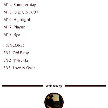
M14. Summer day
M15. ラビリンス’97
M16. Highlight
M17. Player
M18. Bye
〈ENCORE〉
EN1. Oh! Baby
EN2. ずるいね
EN3. Love is Over
Written by