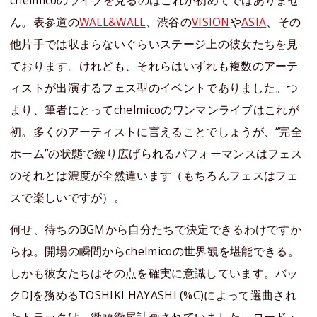
chelmicoのライブを見るのはこれが初めてではありませ
ん。表参道の
WALL&WALL
、渋谷の
VISION
や
ASIA
、その
他片手では収まらないぐらいステージ上の彼女たちを見
ております。けれども、それらはいずれも複数のアーテ
ィストが出演するフェス型のイベントでありました。つ
まり、筆者にとってchelmicoのワンマンライブはこれが
初。多くのアーティストに言えることでしょうが、“完全
ホーム”の状態で繰り広げられるパフォーマンスはフェス
のそれとは濃度が全然違います（もちろんフェスはフェ
スで楽しいですが）。
何せ、待ちのBGMから自分たちで決定できるわけですか
らね。開場の瞬間からchelmicoの世界観を堪能できる。
しかも彼女たちはその点を確実に意識しています。バッ
クDJを務めるTOSHIKI HAYASHI (%C)によって選曲され