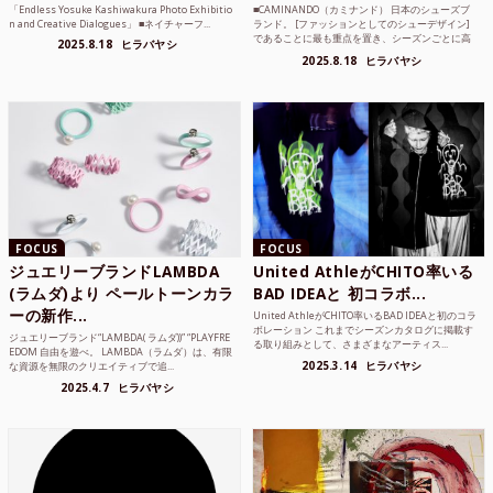
「Endless Yosuke Kashiwakura Photo Exhibitio
■CAMINANDO（カミナンド） 日本のシューズブ
n and Creative Dialogues」 ■ネイチャーフ...
ランド。 [ファッションとしてのシューデザイン]
であることに最も重点を置き、シーズンごとに高
2025.8.18
ヒラバヤシ
品質な素...
2025.8.18
ヒラバヤシ
FOCUS
FOCUS
ジュエリーブランドLAMBDA
United AthleがCHITO率いる
(ラムダ)より ペールトーンカラ
BAD IDEAと 初コラボ...
ーの新作...
United AthleがCHITO率いるBAD IDEAと初のコラ
ボレーション これまでシーズンカタログに掲載す
ジュエリーブランド“LAMBDA( ラムダ))” “PLAYFRE
る取り組みとして、さまざまなアーティス...
EDOM 自由を遊べ。 LAMBDA（ラムダ）は、有限
2025.3.14
ヒラバヤシ
な資源を無限のクリエイティブで追...
2025.4.7
ヒラバヤシ