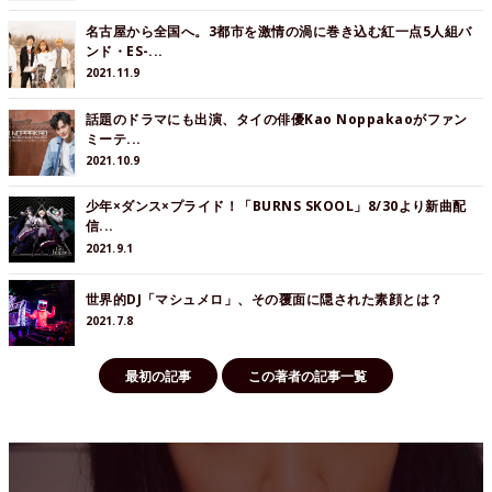
名古屋から全国へ。3都市を激情の渦に巻き込む紅一点5人組バ
ンド・ES-...
2021.11.9
話題のドラマにも出演、タイの俳優Kao Noppakaoがファン
ミーテ...
2021.10.9
少年×ダンス×プライド！「BURNS SKOOL」8/30より新曲配
信...
2021.9.1
世界的DJ「マシュメロ」、その覆面に隠された素顔とは？
2021.7.8
最初の記事
この著者の記事一覧