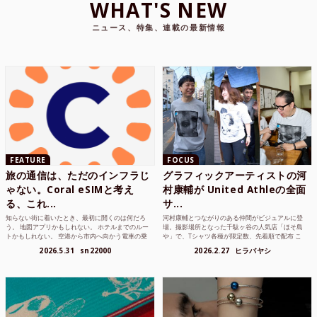
WHAT'S NEW
ニュース、特集、連載の最新情報
FEATURE
FOCUS
旅の通信は、ただのインフラじ
グラフィックアーティストの河
ゃない。Coral eSIMと考え
村康輔が United Athleの全面
る、これ...
サ...
知らない街に着いたとき、最初に開くのは何だろ
河村康輔とつながりのある仲間がビジュアルに登
う。 地図アプリかもしれない。 ホテルまでのルー
場。撮影場所となった千駄ヶ谷の人気店「ほそ島
トかもしれない。 空港から市内へ向かう電車の乗
や」で、Tシャツ各種が限定数、先着順で配布 こ
り方かもしれな...
れまでUnited...
2026.5.31
sn22000
2026.2.27
ヒラバヤシ