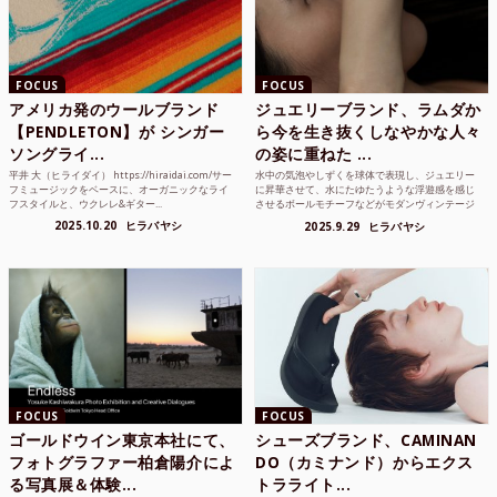
FOCUS
FOCUS
アメリカ発のウールブランド
ジュエリーブランド、ラムダか
【PENDLETON】が シンガー
ら今を生き抜くしなやかな人々
ソングライ...
の姿に重ねた ...
平井 大（ヒライダイ） https://hiraidai.com/サー
水中の気泡やしずくを球体で表現し、ジュエリー
フミュージックをベースに、オーガニックなライ
に昇華させて、水にたゆたうような浮遊感を感じ
フスタイルと、ウクレレ&ギター...
させるボールモチーフなどがモダンヴィンテージ
のような雰囲気も感じ...
2025.10.20
ヒラバヤシ
2025.9.29
ヒラバヤシ
FOCUS
FOCUS
ゴールドウイン東京本社にて、
シューズブランド、CAMINAN
フォトグラファー柏倉陽介によ
DO（カミナンド）からエクス
る写真展＆体験...
トラライト...