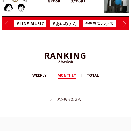
前の記事
次の記事
#LINE MUSIC
#あいみょん
#テラスハウス
#漫
RANKING
人気の記事
WEEKLY
MONTHLY
TOTAL
データがありません