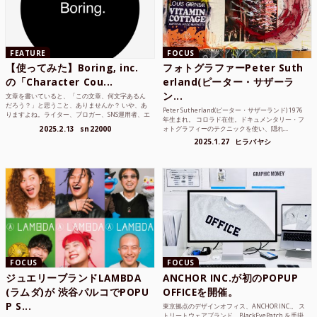
FEATURE
FOCUS
【使ってみた】Boring, inc.
フォトグラファーPeter Suth
の「Character Cou...
erland(ピーター・サザーラ
ン...
文章を書いていると、「この文章、何文字あるん
だろう？」と思うこと、ありませんか？ いや、あ
Peter Sutherland(ピーター・サザーランド) 1976
りますよね。ライター、ブロガー、SNS運用者、エ
年生まれ。 コロラド在住。ドキュメンタリー・フ
ンジニア、学生...
2025.2.13
sn22000
ォトグラフィーのテクニックを使い、隠れ...
2025.1.27
ヒラバヤシ
FOCUS
FOCUS
ジュエリーブランドLAMBDA
ANCHOR INC.が初のPOPUP
(ラムダ)が 渋谷パルコでPOPU
OFFICEを開催。
P S...
東京拠点のデザインオフィス、ANCHOR INC.。 ス
トリートウェアブランド、BlackEyePatch を手掛