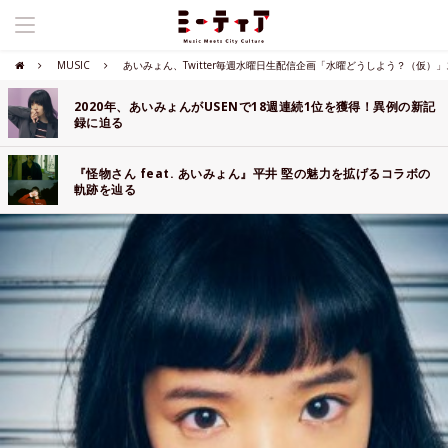
MUSIC
あいみょん、Twitter毎週水曜日生配信企画「水曜どうしよう？（仮）
2020年、あいみょんがUSENで18週連続1位を獲得！異例の新記
録に迫る
『怪物さん feat. あいみょん』平井 堅の魅力を拡げるコラボの
軌跡を辿る