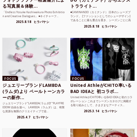
る写真展＆体験...
トラライト...
「Endless Yosuke Kashiwakura Photo Exhibitio
■CAMINANDO（カミナンド） 日本のシューズブ
n and Creative Dialogues」 ■ネイチャーフ...
ランド。 [ファッションとしてのシューデザイン]
であることに最も重点を置き、シーズンごとに高
2025.8.18
ヒラバヤシ
品質な素...
2025.8.18
ヒラバヤシ
FOCUS
FOCUS
ジュエリーブランドLAMBDA
United AthleがCHITO率いる
(ラムダ)より ペールトーンカラ
BAD IDEAと 初コラボ...
ーの新作...
United AthleがCHITO率いるBAD IDEAと初のコラ
ボレーション これまでシーズンカタログに掲載す
ジュエリーブランド“LAMBDA( ラムダ))” “PLAYFRE
る取り組みとして、さまざまなアーティス...
EDOM 自由を遊べ。 LAMBDA（ラムダ）は、有限
2025.3.14
ヒラバヤシ
な資源を無限のクリエイティブで追...
2025.4.7
ヒラバヤシ