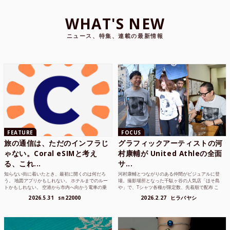
WHAT'S NEW
ニュース、特集、連載の最新情報
FEATURE
FOCUS
旅の通信は、ただのインフラじ
グラフィックアーティストの河
ゃない。Coral eSIMと考え
村康輔が United Athleの全面
る、これ...
サ...
知らない街に着いたとき、最初に開くのは何だろ
河村康輔とつながりのある仲間がビジュアルに登
う。 地図アプリかもしれない。 ホテルまでのルー
場。撮影場所となった千駄ヶ谷の人気店「ほそ島
トかもしれない。 空港から市内へ向かう電車の乗
や」で、Tシャツ各種が限定数、先着順で配布 こ
り方かもしれな...
れまでUnited...
2026.5.31
sn22000
2026.2.27
ヒラバヤシ