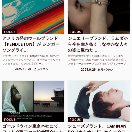
FOCUS
FOCUS
アメリカ発のウールブランド
ジュエリーブランド、ラムダか
【PENDLETON】が シンガー
ら今を生き抜くしなやかな人々
ソングライ...
の姿に重ねた ...
平井 大（ヒライダイ） https://hiraidai.com/サー
水中の気泡やしずくを球体で表現し、ジュエリー
フミュージックをベースに、オーガニックなライ
に昇華させて、水にたゆたうような浮遊感を感じ
フスタイルと、ウクレレ&ギター...
させるボールモチーフなどがモダンヴィンテージ
のような雰囲気も感じ...
2025.10.20
ヒラバヤシ
2025.9.29
ヒラバヤシ
FOCUS
FOCUS
ゴールドウイン東京本社にて、
シューズブランド、CAMINAN
フォトグラファー柏倉陽介によ
DO（カミナンド）からエクス