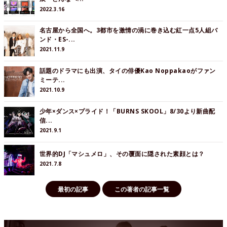
2022.3.16
名古屋から全国へ。3都市を激情の渦に巻き込む紅一点5人組バ
ンド・ES-...
2021.11.9
話題のドラマにも出演、タイの俳優Kao Noppakaoがファン
ミーテ...
2021.10.9
少年×ダンス×プライド！「BURNS SKOOL」8/30より新曲配
信...
2021.9.1
世界的DJ「マシュメロ」、その覆面に隠された素顔とは？
2021.7.8
最初の記事
この著者の記事一覧