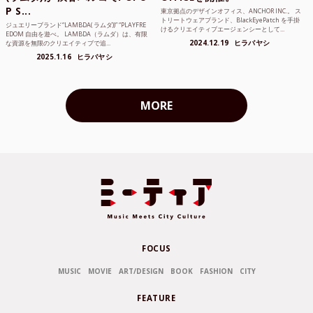
P S...
東京拠点のデザインオフィス、ANCHOR INC.。 ス
トリートウェアブランド、BlackEyePatch を手掛
ジュエリーブランド“LAMBDA( ラムダ))” “PLAYFRE
けるクリエイティブエージェンシーとして...
EDOM 自由を遊べ。 LAMBDA（ラムダ）は、有限
2024.12.19
ヒラバヤシ
な資源を無限のクリエイティブで追...
2025.1.16
ヒラバヤシ
MORE
FOCUS
MUSIC
MOVIE
ART/DESIGN
BOOK
FASHION
CITY
FEATURE