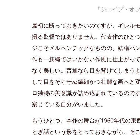
『シェイプ・オ
最初に断っておきたいのですが、ギレル
撮る監督ではありません。代表作のひと
ジこそメルヘンチックなものの、結構パ
作も一筋縄ではいかない作風に仕上がっ
なく美しい。普通なら目を背けてしまう
して目をそらせぬ繊細かつ壮麗な画へと
ロ独特の美意識が詰め込まれているので
案じている自分がいました。
もうひとつ、本作の舞台が1960年代の
とぎ話という形をとっておきながら、そ