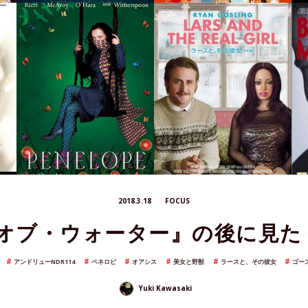
2018.3.18
FOCUS
オブ・ウォーター』の後に見た
アンドリューNDR114
ペネロピ
オアシス
美女と野獣
ラースと、その彼女
ゴー
Yuki Kawasaki