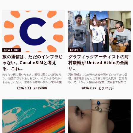
FEATURE
FOCUS
旅の通信は、ただのインフラじ
グラフィックアーティストの河
ゃない。Coral eSIMと考え
村康輔が United Athleの全面
る、これ...
サ...
知らない街に着いたとき、最初に開くのは何だろ
河村康輔とつながりのある仲間がビジュアルに登
う。 地図アプリかもしれない。 ホテルまでのルー
場。撮影場所となった千駄ヶ谷の人気店「ほそ島
トかもしれない。 空港から市内へ向かう電車の乗
や」で、Tシャツ各種が限定数、先着順で配布 こ
り方かもしれな...
れまでUnited...
2026.5.31
sn22000
2026.2.27
ヒラバヤシ