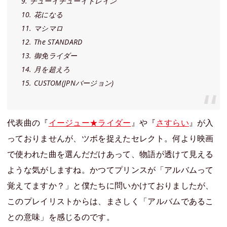
9. チューイチューイトレイン
10. 花になる
11. マシマロ
12. The STANDARD
13. 御免ライダー
14. 月を超えろ
15. CUSTOM(JPNバージョン)
代表曲の『
イージュー★ライダー
』や『
さすらい
』が入
っておりませんが、ツボを捉えたセレクト。何より映画
で使われた曲を選んだだけあって、物語が透けて見える
ような気がしますね。かつてプリンスが「アルバムって
覚えてますか？」と僕たちに問いかけておりましたが、
このプレイリストからは、まさしく「アルバムであるこ
との意味」を感じるのです。