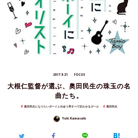
2017.9.21
FOCUS
大根仁監督が選ぶ、奥田民生の珠玉の名
曲たち。
奥田民生になりたいボーイと出会う男すべて狂わせるガール
奥田民生
Yuki Kawasaki