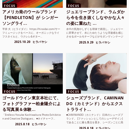
FOCUS
FOCUS
アメリカ発のウールブランド
ジュエリーブランド、ラムダか
【PENDLETON】が シンガー
ら今を生き抜くしなやかな人々
ソングライ...
の姿に重ねた ...
平井 大（ヒライダイ） https://hiraidai.com/サー
水中の気泡やしずくを球体で表現し、ジュエリー
フミュージックをベースに、オーガニックなライ
に昇華させて、水にたゆたうような浮遊感を感じ
フスタイルと、ウクレレ&ギター...
させるボールモチーフなどがモダンヴィンテージ
のような雰囲気も感じ...
2025.10.20
ヒラバヤシ
2025.9.29
ヒラバヤシ
FOCUS
FOCUS
ゴールドウイン東京本社にて、
シューズブランド、CAMINAN
フォトグラファー柏倉陽介によ
DO（カミナンド）からエクス
る写真展＆体験...
トラライト...
「Endless Yosuke Kashiwakura Photo Exhibitio
■CAMINANDO（カミナンド） 日本のシューズブ
n and Creative Dialogues」 ■ネイチャーフ...
ランド。 [ファッションとしてのシューデザイン]
であることに最も重点を置き、シーズンごとに高
2025.8.18
ヒラバヤシ
品質な素...
2025.8.18
ヒラバヤシ