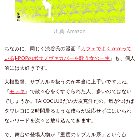
出典: Amazon
ちなみに、同じく渋谷氏の漫画『
カフェでよくかかって
いるJ-POPのボサノヴァカバーを歌う女の一生
』も、個人
的には大好きです。
大根監督、サブカルを扱うのが本当に上手いですよね。
『
モテキ
』で散々心をくすぐられた人、多いのではない
でしょうか。TAICOCLUBだの大友克洋だの、気がつけば
タワレコに２時間居るような僕らが反応せずにはいられ
ないワードを次々と放り込んできます。
で、舞台や登場人物が「重度のサブカル系」という点