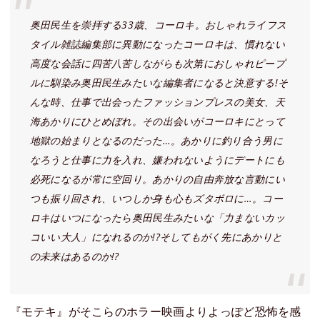
奥田民生を崇拝する33歳、コーロキ。おしゃれライフス
タイル雑誌編集部に異動になったコーロキは、慣れない
高度な会話に四苦八苦しながらも次第におしゃれピープ
ルに馴染み奥田民生みたいな編集者になると決意する!そ
んな時、仕事で出会ったファッションプレスの美女、天
海あかりにひとめぼれ。その出会いがコーロキにとって
地獄の始まりとなるのだった…。あかりに釣り合う男に
なろうと仕事に力を入れ、嫌われないようにデートにも
必死になるが常に空回り。あかりの自由奔放な言動にい
つも振り回され、いつしか身も心もズタボロに…。コー
ロキはいつになったら奥田民生みたいな「力まないカッ
コいい大人」になれるのか!?そしてもがく先にあかりと
の未来はあるのか!?
『モテキ』がそこらのホラー映画よりよっぽど恐怖を感