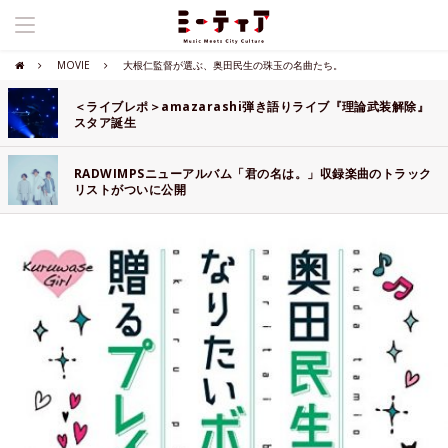
MOVIE
大根仁監督が選ぶ、奥田民生の珠玉の名曲たち。
＜ライブレポ＞amazarashi弾き語りライブ『理論武装解除』
スタア誕生
RADWIMPSニューアルバム「君の名は。」収録楽曲のトラック
リストがついに公開