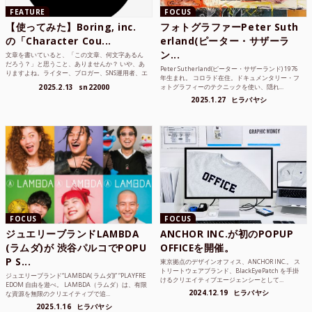
FEATURE
FOCUS
【使ってみた】Boring, inc.
フォトグラファーPeter Suth
の「Character Cou...
erland(ピーター・サザーラ
ン...
文章を書いていると、「この文章、何文字あるん
だろう？」と思うこと、ありませんか？ いや、あ
Peter Sutherland(ピーター・サザーランド) 1976
りますよね。ライター、ブロガー、SNS運用者、エ
年生まれ。 コロラド在住。ドキュメンタリー・フ
ンジニア、学生...
2025.2.13
sn22000
ォトグラフィーのテクニックを使い、隠れ...
2025.1.27
ヒラバヤシ
FOCUS
FOCUS
ジュエリーブランドLAMBDA
ANCHOR INC.が初のPOPUP
(ラムダ)が 渋谷パルコでPOPU
OFFICEを開催。
P S...
東京拠点のデザインオフィス、ANCHOR INC.。 ス
トリートウェアブランド、BlackEyePatch を手掛
ジュエリーブランド“LAMBDA( ラムダ))” “PLAYFRE
けるクリエイティブエージェンシーとして...
EDOM 自由を遊べ。 LAMBDA（ラムダ）は、有限
2024.12.19
ヒラバヤシ
な資源を無限のクリエイティブで追...
2025.1.16
ヒラバヤシ