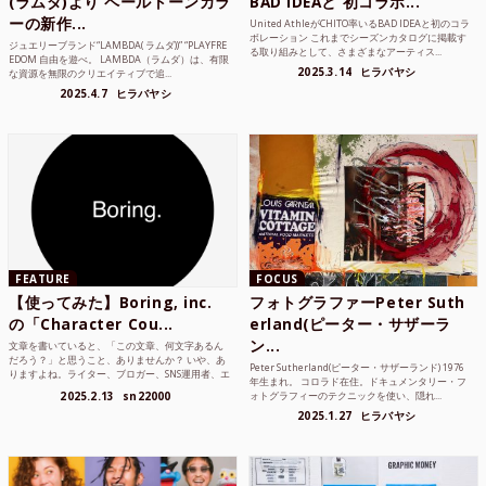
(ラムダ)より ペールトーンカラ
BAD IDEAと 初コラボ...
ーの新作...
United AthleがCHITO率いるBAD IDEAと初のコラ
ボレーション これまでシーズンカタログに掲載す
ジュエリーブランド“LAMBDA( ラムダ))” “PLAYFRE
る取り組みとして、さまざまなアーティス...
EDOM 自由を遊べ。 LAMBDA（ラムダ）は、有限
2025.3.14
ヒラバヤシ
な資源を無限のクリエイティブで追...
2025.4.7
ヒラバヤシ
FEATURE
FOCUS
【使ってみた】Boring, inc.
フォトグラファーPeter Suth
の「Character Cou...
erland(ピーター・サザーラ
ン...
文章を書いていると、「この文章、何文字あるん
だろう？」と思うこと、ありませんか？ いや、あ
Peter Sutherland(ピーター・サザーランド) 1976
りますよね。ライター、ブロガー、SNS運用者、エ
年生まれ。 コロラド在住。ドキュメンタリー・フ
ンジニア、学生...
2025.2.13
sn22000
ォトグラフィーのテクニックを使い、隠れ...
2025.1.27
ヒラバヤシ