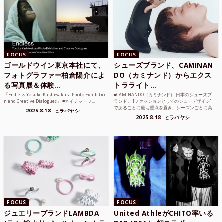
FOCUS
FOCUS
ゴールドウイン東京本社にて、
シューズブランド、CAMINAN
フォトグラファー柏倉陽介によ
DO（カミナンド）からエクス
る写真展＆体験...
トラライト...
「Endless Yosuke Kashiwakura Photo Exhibitio
■CAMINANDO（カミナンド） 日本のシューズブ
n and Creative Dialogues」 ■ネイチャーフ...
ランド。 [ファッションとしてのシューデザイン]
であることに最も重点を置き、シーズンごとに高
2025.8.18
ヒラバヤシ
品質な素...
2025.8.18
ヒラバヤシ
FOCUS
FOCUS
ジュエリーブランドLAMBDA
United AthleがCHITO率いる