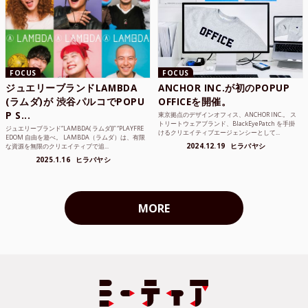
FOCUS
FOCUS
ジュエリーブランドLAMBDA
ANCHOR INC.が初のPOPUP
(ラムダ)が 渋谷パルコでPOPU
OFFICEを開催。
P S...
東京拠点のデザインオフィス、ANCHOR INC.。 ス
トリートウェアブランド、BlackEyePatch を手掛
ジュエリーブランド“LAMBDA( ラムダ))” “PLAYFRE
けるクリエイティブエージェンシーとして...
EDOM 自由を遊べ。 LAMBDA（ラムダ）は、有限
2024.12.19
ヒラバヤシ
な資源を無限のクリエイティブで追...
2025.1.16
ヒラバヤシ
MORE