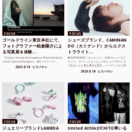
FOCUS
FOCUS
ゴールドウイン東京本社にて、
シューズブランド、CAMINAN
フォトグラファー柏倉陽介によ
DO（カミナンド）からエクス
る写真展＆体験...
トラライト...
「Endless Yosuke Kashiwakura Photo Exhibitio
■CAMINANDO（カミナンド） 日本のシューズブ
n and Creative Dialogues」 ■ネイチャーフ...
ランド。 [ファッションとしてのシューデザイン]
であることに最も重点を置き、シーズンごとに高
2025.8.18
ヒラバヤシ
品質な素...
2025.8.18
ヒラバヤシ
FOCUS
FOCUS
ジュエリーブランドLAMBDA
United AthleがCHITO率いる