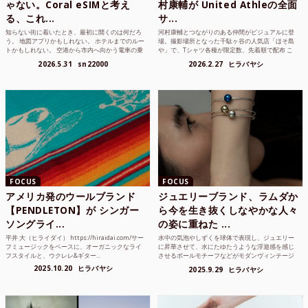
ゃない。Coral eSIMと考え
村康輔が United Athleの全面
る、これ...
サ...
知らない街に着いたとき、最初に開くのは何だろ
河村康輔とつながりのある仲間がビジュアルに登
う。 地図アプリかもしれない。 ホテルまでのルー
場。撮影場所となった千駄ヶ谷の人気店「ほそ島
トかもしれない。 空港から市内へ向かう電車の乗
や」で、Tシャツ各種が限定数、先着順で配布 こ
り方かもしれな...
れまでUnited...
2026.5.31
sn22000
2026.2.27
ヒラバヤシ
FOCUS
FOCUS
アメリカ発のウールブランド
ジュエリーブランド、ラムダか
【PENDLETON】が シンガー
ら今を生き抜くしなやかな人々
ソングライ...
の姿に重ねた ...
平井 大（ヒライダイ） https://hiraidai.com/サー
水中の気泡やしずくを球体で表現し、ジュエリー
フミュージックをベースに、オーガニックなライ
に昇華させて、水にたゆたうような浮遊感を感じ
フスタイルと、ウクレレ&ギター...
させるボールモチーフなどがモダンヴィンテージ
のような雰囲気も感じ...
2025.10.20
ヒラバヤシ
2025.9.29
ヒラバヤシ