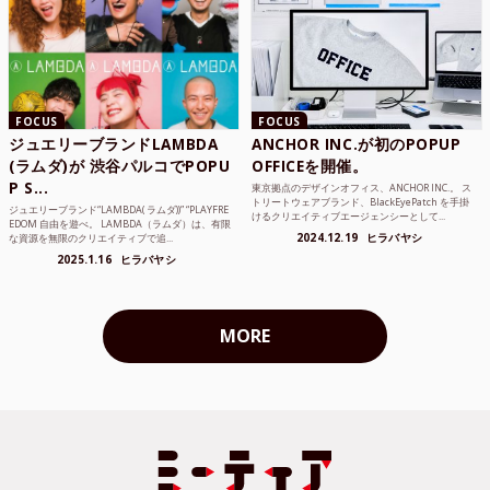
FOCUS
FOCUS
ジュエリーブランドLAMBDA
ANCHOR INC.が初のPOPUP
(ラムダ)が 渋谷パルコでPOPU
OFFICEを開催。
P S...
東京拠点のデザインオフィス、ANCHOR INC.。 ス
トリートウェアブランド、BlackEyePatch を手掛
ジュエリーブランド“LAMBDA( ラムダ))” “PLAYFRE
けるクリエイティブエージェンシーとして...
EDOM 自由を遊べ。 LAMBDA（ラムダ）は、有限
2024.12.19
ヒラバヤシ
な資源を無限のクリエイティブで追...
2025.1.16
ヒラバヤシ
MORE