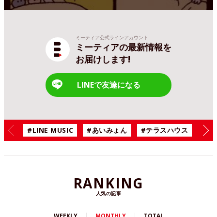
ミーティア公式ラインアカウント
ミーティアの最新情報を
お届けします!
LINEで友達になる
#LINE MUSIC
#あいみょん
#テラスハウス
#漫
RANKING
人気の記事
WEEKLY
MONTHLY
TOTAL