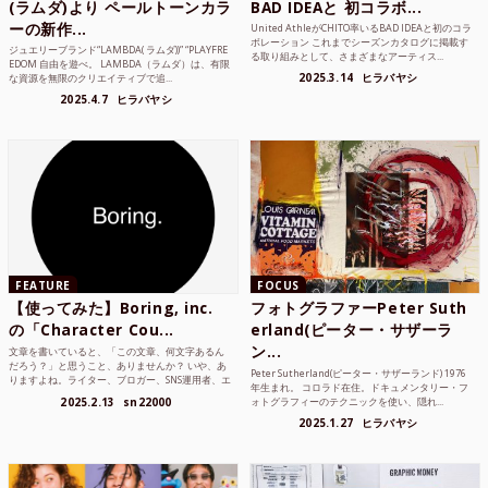
(ラムダ)より ペールトーンカラ
BAD IDEAと 初コラボ...
ーの新作...
United AthleがCHITO率いるBAD IDEAと初のコラ
ボレーション これまでシーズンカタログに掲載す
ジュエリーブランド“LAMBDA( ラムダ))” “PLAYFRE
る取り組みとして、さまざまなアーティス...
EDOM 自由を遊べ。 LAMBDA（ラムダ）は、有限
2025.3.14
ヒラバヤシ
な資源を無限のクリエイティブで追...
2025.4.7
ヒラバヤシ
FEATURE
FOCUS
【使ってみた】Boring, inc.
フォトグラファーPeter Suth
の「Character Cou...
erland(ピーター・サザーラ
ン...
文章を書いていると、「この文章、何文字あるん
だろう？」と思うこと、ありませんか？ いや、あ
Peter Sutherland(ピーター・サザーランド) 1976
りますよね。ライター、ブロガー、SNS運用者、エ
年生まれ。 コロラド在住。ドキュメンタリー・フ
ンジニア、学生...
2025.2.13
sn22000
ォトグラフィーのテクニックを使い、隠れ...
2025.1.27
ヒラバヤシ