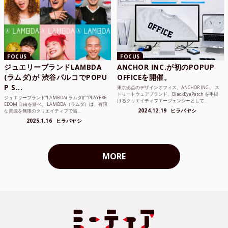
FOCUS
FOCUS
ジュエリーブランドLAMBDA
ANCHOR INC.が初のPOPUP
(ラムダ)が 渋谷パルコでPOPU
OFFICEを開催。
P S...
東京拠点のデザインオフィス、ANCHOR INC.。 ス
トリートウェアブランド、BlackEyePatch を手掛
ジュエリーブランド“LAMBDA( ラムダ))” “PLAYFRE
けるクリエイティブエージェンシーとして...
EDOM 自由を遊べ。 LAMBDA（ラムダ）は、有限
2024.12.19
ヒラバヤシ
な資源を無限のクリエイティブで追...
2025.1.16
ヒラバヤシ
MORE