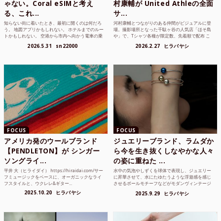
ゃない。Coral eSIMと考え
村康輔が United Athleの全面
る、これ...
サ...
知らない街に着いたとき、最初に開くのは何だろ
河村康輔とつながりのある仲間がビジュアルに登
う。 地図アプリかもしれない。 ホテルまでのルー
場。撮影場所となった千駄ヶ谷の人気店「ほそ島
トかもしれない。 空港から市内へ向かう電車の乗
や」で、Tシャツ各種が限定数、先着順で配布 こ
り方かもしれな...
れまでUnited...
2026.5.31
sn22000
2026.2.27
ヒラバヤシ
FOCUS
FOCUS
アメリカ発のウールブランド
ジュエリーブランド、ラムダか
【PENDLETON】が シンガー
ら今を生き抜くしなやかな人々
ソングライ...
の姿に重ねた ...
平井 大（ヒライダイ） https://hiraidai.com/サー
水中の気泡やしずくを球体で表現し、ジュエリー
フミュージックをベースに、オーガニックなライ
に昇華させて、水にたゆたうような浮遊感を感じ
フスタイルと、ウクレレ&ギター...
させるボールモチーフなどがモダンヴィンテージ
のような雰囲気も感じ...
2025.10.20
ヒラバヤシ
2025.9.29
ヒラバヤシ