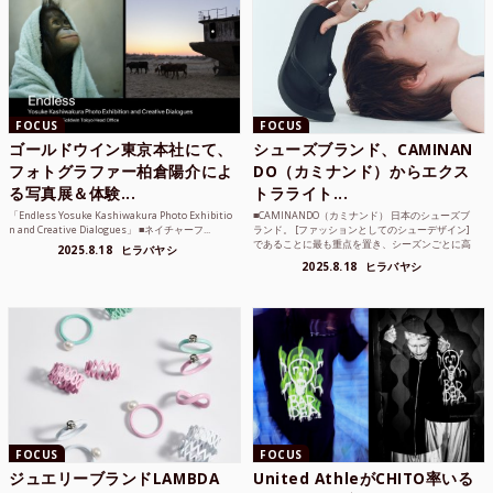
FOCUS
FOCUS
ゴールドウイン東京本社にて、
シューズブランド、CAMINAN
フォトグラファー柏倉陽介によ
DO（カミナンド）からエクス
る写真展＆体験...
トラライト...
「Endless Yosuke Kashiwakura Photo Exhibitio
■CAMINANDO（カミナンド） 日本のシューズブ
n and Creative Dialogues」 ■ネイチャーフ...
ランド。 [ファッションとしてのシューデザイン]
であることに最も重点を置き、シーズンごとに高
2025.8.18
ヒラバヤシ
品質な素...
2025.8.18
ヒラバヤシ
FOCUS
FOCUS
ジュエリーブランドLAMBDA
United AthleがCHITO率いる