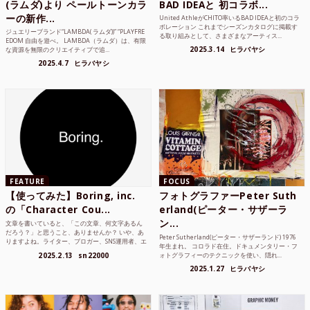
(ラムダ)より ペールトーンカラ
BAD IDEAと 初コラボ...
ーの新作...
United AthleがCHITO率いるBAD IDEAと初のコラ
ボレーション これまでシーズンカタログに掲載す
ジュエリーブランド“LAMBDA( ラムダ))” “PLAYFRE
る取り組みとして、さまざまなアーティス...
EDOM 自由を遊べ。 LAMBDA（ラムダ）は、有限
2025.3.14
ヒラバヤシ
な資源を無限のクリエイティブで追...
2025.4.7
ヒラバヤシ
FEATURE
FOCUS
【使ってみた】Boring, inc.
フォトグラファーPeter Suth
の「Character Cou...
erland(ピーター・サザーラ
ン...
文章を書いていると、「この文章、何文字あるん
だろう？」と思うこと、ありませんか？ いや、あ
Peter Sutherland(ピーター・サザーランド) 1976
りますよね。ライター、ブロガー、SNS運用者、エ
年生まれ。 コロラド在住。ドキュメンタリー・フ
ンジニア、学生...
2025.2.13
sn22000
ォトグラフィーのテクニックを使い、隠れ...
2025.1.27
ヒラバヤシ