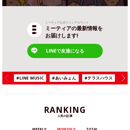
ミーティア公式ラインアカウント
ミーティアの最新情報を
お届けします!
LINEで友達になる
#LINE MUSIC
#あいみょん
#テラスハウス
#漫
RANKING
人気の記事
WEEKLY
MONTHLY
TOTAL