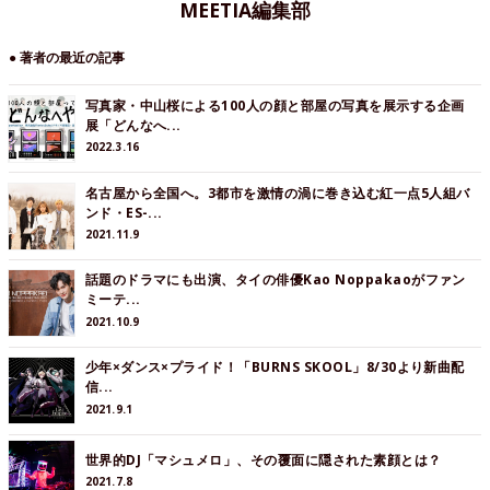
MEETIA編集部
● 著者の最近の記事
写真家・中山桜による100人の顔と部屋の写真を展示する企画
展「どんなへ...
2022.3.16
名古屋から全国へ。3都市を激情の渦に巻き込む紅一点5人組バ
ンド・ES-...
2021.11.9
話題のドラマにも出演、タイの俳優Kao Noppakaoがファン
ミーテ...
2021.10.9
少年×ダンス×プライド！「BURNS SKOOL」8/30より新曲配
信...
2021.9.1
世界的DJ「マシュメロ」、その覆面に隠された素顔とは？
2021.7.8