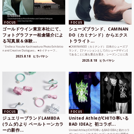
FOCUS
FOCUS
ゴールドウイン東京本社にて、
シューズブランド、CAMINAN
フォトグラファー柏倉陽介によ
DO（カミナンド）からエクス
る写真展＆体験...
トラライト...
「Endless Yosuke Kashiwakura Photo Exhibitio
■CAMINANDO（カミナンド） 日本のシューズブ
n and Creative Dialogues」 ■ネイチャーフ...
ランド。 [ファッションとしてのシューデザイン]
であることに最も重点を置き、シーズンごとに高
2025.8.18
ヒラバヤシ
品質な素...
2025.8.18
ヒラバヤシ
FOCUS
FOCUS
ジュエリーブランドLAMBDA
United AthleがCHITO率いる
(ラムダ)より ペールトーンカラ
BAD IDEAと 初コラボ...
ーの新作...
United AthleがCHITO率いるBAD IDEAと初のコラ
ボレーション これまでシーズンカタログに掲載す