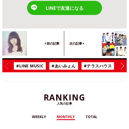
LINEで友達になる
前の記事
次の記事
#LINE MUSIC
#あいみょん
#テラスハウス
#漫
RANKING
人気の記事
WEEKLY
MONTHLY
TOTAL