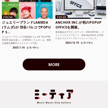
FOCUS
FOCUS
ジュエリーブランドLAMBDA
ANCHOR INC.が初のPOPUP
(ラムダ)が 渋谷パルコでPOPU
OFFICEを開催。
P S...
東京拠点のデザインオフィス、ANCHOR INC.。 ス
トリートウェアブランド、BlackEyePatch を手掛
ジュエリーブランド“LAMBDA( ラムダ))” “PLAYFRE
けるクリエイティブエージェンシーとして...
EDOM 自由を遊べ。 LAMBDA（ラムダ）は、有限
2024.12.19
ヒラバヤシ
な資源を無限のクリエイティブで追...
2025.1.16
ヒラバヤシ
MORE