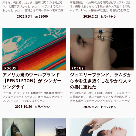
知らない街に着いたとき、最初に開くのは何だろ
河村康輔とつながりのある仲間がビジュアルに登
う。 地図アプリかもしれない。 ホテルまでのルー
場。撮影場所となった千駄ヶ谷の人気店「ほそ島
トかもしれない。 空港から市内へ向かう電車の乗
や」で、Tシャツ各種が限定数、先着順で配布 こ
り方かもしれな...
れまでUnited...
2026.5.31
sn22000
2026.2.27
ヒラバヤシ
FOCUS
FOCUS
アメリカ発のウールブランド
ジュエリーブランド、ラムダか
【PENDLETON】が シンガー
ら今を生き抜くしなやかな人々
ソングライ...
の姿に重ねた ...
平井 大（ヒライダイ） https://hiraidai.com/サー
水中の気泡やしずくを球体で表現し、ジュエリー
フミュージックをベースに、オーガニックなライ
に昇華させて、水にたゆたうような浮遊感を感じ
フスタイルと、ウクレレ&ギター...
させるボールモチーフなどがモダンヴィンテージ
のような雰囲気も感じ...
2025.10.20
ヒラバヤシ
2025.9.29
ヒラバヤシ