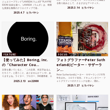
ジュエリーブランド“LAMBDA( ラムダ))” “PLAYFRE
る取り組みとして、さまざまなアーティス...
EDOM 自由を遊べ。 LAMBDA（ラムダ）は、有限
2025.3.14
ヒラバヤシ
な資源を無限のクリエイティブで追...
2025.4.7
ヒラバヤシ
FEATURE
FOCUS
【使ってみた】Boring, inc.
フォトグラファーPeter Suth
の「Character Cou...
erland(ピーター・サザーラ
ン...
文章を書いていると、「この文章、何文字あるん
だろう？」と思うこと、ありませんか？ いや、あ
Peter Sutherland(ピーター・サザーランド) 1976
りますよね。ライター、ブロガー、SNS運用者、エ
年生まれ。 コロラド在住。ドキュメンタリー・フ
ンジニア、学生...
2025.2.13
sn22000
ォトグラフィーのテクニックを使い、隠れ...
2025.1.27
ヒラバヤシ