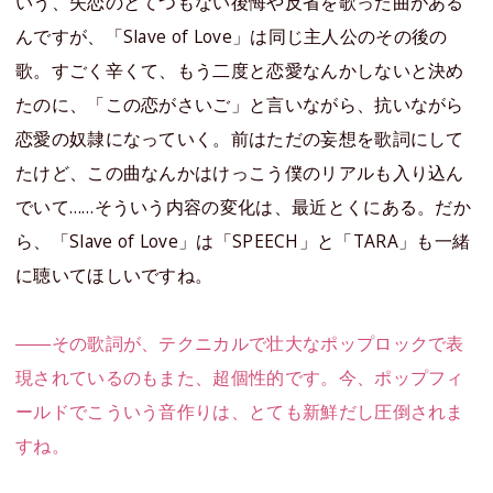
いう、失恋のとてつもない後悔や反省を歌った曲がある
んですが、「Slave of Love」は同じ主人公のその後の
歌。すごく辛くて、もう二度と恋愛なんかしないと決め
たのに、「この恋がさいご」と言いながら、抗いながら
恋愛の奴隷になっていく。前はただの妄想を歌詞にして
たけど、この曲なんかはけっこう僕のリアルも入り込ん
でいて……そういう内容の変化は、最近とくにある。だか
ら、「Slave of Love」は「SPEECH」と「TARA」も一緒
に聴いてほしいですね。
――その歌詞が、テクニカルで壮大なポップロックで表
現されているのもまた、超個性的です。今、ポップフィ
ールドでこういう音作りは、とても新鮮だし圧倒されま
すね。