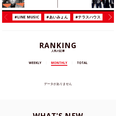
#LINE MUSIC
#あいみょん
#テラスハウス
#漫
RANKING
人気の記事
WEEKLY
MONTHLY
TOTAL
データがありません
WHAT'S NEW