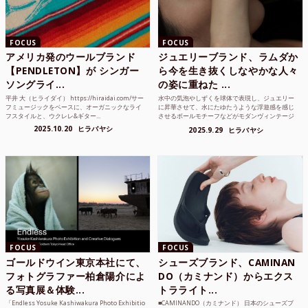
FOCUS
FOCUS
アメリカ発のウールブランド
ジュエリーブランド、ラムダか
【PENDLETON】が シンガー
ら今を生き抜くしなやかな人々
ソングライ...
の姿に重ねた ...
平井 大（ヒライダイ） https://hiraidai.com/サー
水中の気泡やしずくを球体で表現し、ジュエリー
フミュージックをベースに、オーガニックなライ
に昇華させて、水にたゆたうような浮遊感を感じ
フスタイルと、ウクレレ&ギター...
させるボールモチーフなどがモダンヴィンテージ
のような雰囲気も感じ...
2025.10.20
ヒラバヤシ
2025.9.29
ヒラバヤシ
FOCUS
FOCUS
ゴールドウイン東京本社にて、
シューズブランド、CAMINAN
フォトグラファー柏倉陽介によ
DO（カミナンド）からエクス
る写真展＆体験...
トラライト...
「Endless Yosuke Kashiwakura Photo Exhibitio
■CAMINANDO（カミナンド） 日本のシューズブ