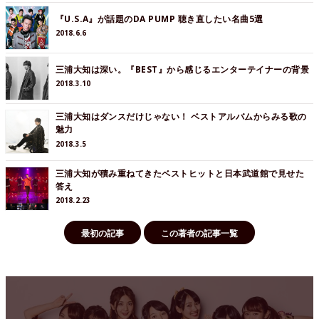
『U.S.A』が話題のDA PUMP 聴き直したい名曲5選
2018.6.6
三浦大知は深い。『BEST』から感じるエンターテイナーの背景
2018.3.10
三浦大知はダンスだけじゃない！ ベストアルバムからみる歌の
魅力
2018.3.5
三浦大知が積み重ねてきたベストヒットと日本武道館で見せた
答え
2018.2.23
最初の記事
この著者の記事一覧