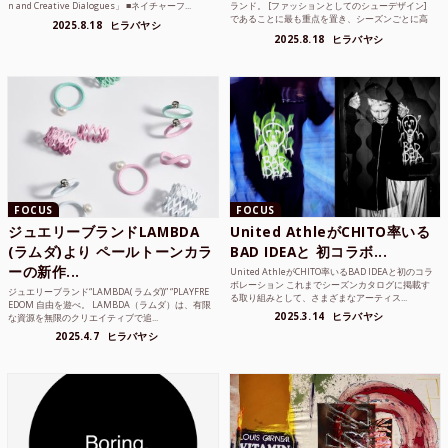
n and Creative Dialogues」 ■ネイチャーフ...
ランド。 [ファッションとしてのシューデザイン]
であることに最も重点を置き、シーズンごとに高
2025.8.18
ヒラバヤシ
品質な素...
2025.8.18
ヒラバヤシ
FOCUS
FOCUS
ジュエリーブランドLAMBDA
United AthleがCHITO率いる
(ラムダ)より ペールトーンカラ
BAD IDEAと 初コラボ...
ーの新作...
United AthleがCHITO率いるBAD IDEAと初のコラ
ボレーション これまでシーズンカタログに掲載す
ジュエリーブランド“LAMBDA( ラムダ))” “PLAYFRE
る取り組みとして、さまざまなアーティス...
EDOM 自由を遊べ。 LAMBDA（ラムダ）は、有限
2025.3.14
ヒラバヤシ
な資源を無限のクリエイティブで追...
2025.4.7
ヒラバヤシ