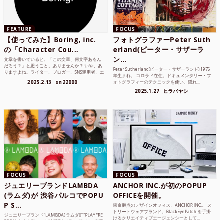
FEATURE
FOCUS
【使ってみた】Boring, inc.
フォトグラファーPeter Suth
の「Character Cou...
erland(ピーター・サザーラ
ン...
文章を書いていると、「この文章、何文字あるん
だろう？」と思うこと、ありませんか？ いや、あ
Peter Sutherland(ピーター・サザーランド) 1976
りますよね。ライター、ブロガー、SNS運用者、エ
年生まれ。 コロラド在住。ドキュメンタリー・フ
ンジニア、学生...
2025.2.13
sn22000
ォトグラフィーのテクニックを使い、隠れ...
2025.1.27
ヒラバヤシ
FOCUS
FOCUS
ジュエリーブランドLAMBDA
ANCHOR INC.が初のPOPUP
(ラムダ)が 渋谷パルコでPOPU
OFFICEを開催。
P S...
東京拠点のデザインオフィス、ANCHOR INC.。 ス
トリートウェアブランド、BlackEyePatch を手掛
ジュエリーブランド“LAMBDA( ラムダ))” “PLAYFRE
けるクリエイティブエージェンシーとして...