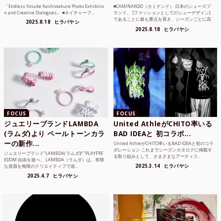
「Endless Yosuke Kashiwakura Photo Exhibitio
■CAMINANDO（カミナンド） 日本のシューズブ
n and Creative Dialogues」 ■ネイチャーフ...
ランド。 [ファッションとしてのシューデザイン]
であることに最も重点を置き、シーズンごとに高
2025.8.18
ヒラバヤシ
品質な素...
2025.8.18
ヒラバヤシ
FOCUS
FOCUS
ジュエリーブランドLAMBDA
United AthleがCHITO率いる
(ラムダ)より ペールトーンカラ
BAD IDEAと 初コラボ...
ーの新作...
United AthleがCHITO率いるBAD IDEAと初のコラ
ボレーション これまでシーズンカタログに掲載す
ジュエリーブランド“LAMBDA( ラムダ))” “PLAYFRE
る取り組みとして、さまざまなアーティス...
EDOM 自由を遊べ。 LAMBDA（ラムダ）は、有限
2025.3.14
ヒラバヤシ
な資源を無限のクリエイティブで追...
2025.4.7
ヒラバヤシ