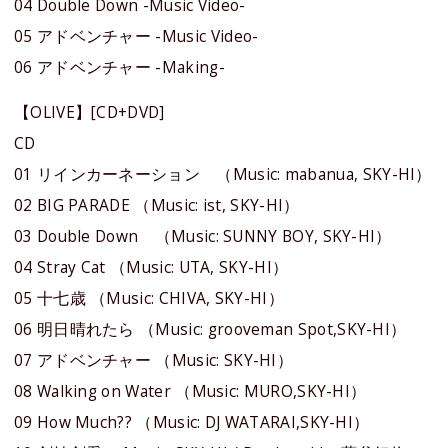
04 Double Down -Music Video-
05 アドベンチャー -Music Video-
06 アドベンチャー -Making-
【OLIVE】[CD+DVD]
CD
01 リインカーネーション （Music: mabanua, SKY-HI）
02 BIG PARADE （Music: ist, SKY-HI）
03 Double Down （Music: SUNNY BOY, SKY-HI）
04 Stray Cat （Music: UTA, SKY-HI）
05 十七歳 （Music: CHIVA, SKY-HI）
06 明日晴れたら （Music: grooveman Spot,SKY-HI）
07 アドベンチャー （Music: SKY-HI）
08 Walking on Water （Music: MURO,SKY-HI）
09 How Much?? （Music: DJ WATARAI,SKY-HI）