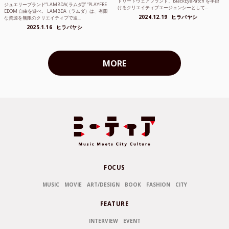
トリートウェアブランド、BlackEyePatch を手掛
ジュエリーブランド“LAMBDA( ラムダ))” “PLAYFRE
けるクリエイティブエージェンシーとして...
EDOM 自由を遊べ。 LAMBDA（ラムダ）は、有限
2024.12.19
ヒラバヤシ
な資源を無限のクリエイティブで追...
2025.1.16
ヒラバヤシ
MORE
FOCUS
MUSIC
MOVIE
ART/DESIGN
BOOK
FASHION
CITY
FEATURE
INTERVIEW
EVENT