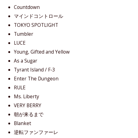
Countdown
マインドコントロール
TOKYO SPOTLIGHT
Tumbler
LUCE
Young, Gifted and Yellow
As a Sugar
Tyrant Island / F-3
Enter The Dungeon
RULE
Ms. Liberty
VERY BERRY
朝が来るまで
Blanket
逆転ファンファーレ