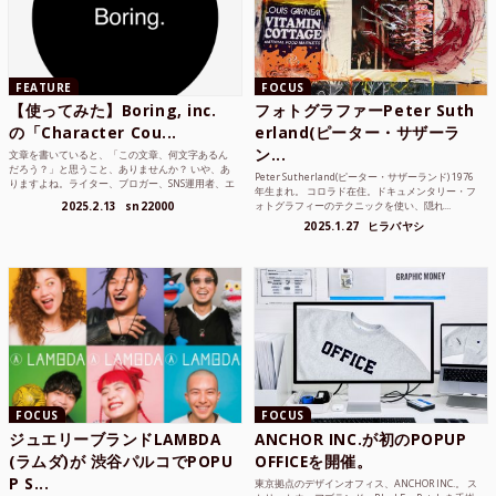
FEATURE
FOCUS
【使ってみた】Boring, inc.
フォトグラファーPeter Suth
の「Character Cou...
erland(ピーター・サザーラ
ン...
文章を書いていると、「この文章、何文字あるん
だろう？」と思うこと、ありませんか？ いや、あ
Peter Sutherland(ピーター・サザーランド) 1976
りますよね。ライター、ブロガー、SNS運用者、エ
年生まれ。 コロラド在住。ドキュメンタリー・フ
ンジニア、学生...
2025.2.13
sn22000
ォトグラフィーのテクニックを使い、隠れ...
2025.1.27
ヒラバヤシ
FOCUS
FOCUS
ジュエリーブランドLAMBDA
ANCHOR INC.が初のPOPUP
(ラムダ)が 渋谷パルコでPOPU
OFFICEを開催。
P S...
東京拠点のデザインオフィス、ANCHOR INC.。 ス