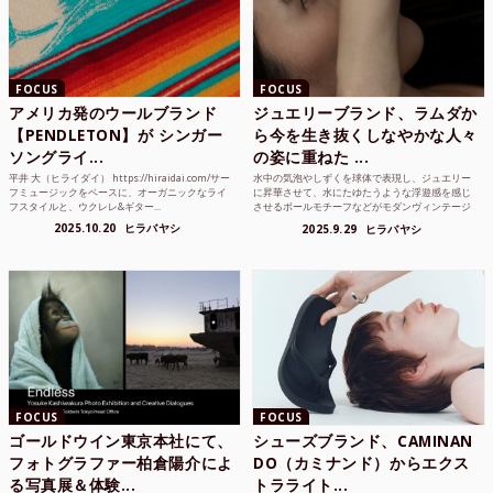
FOCUS
FOCUS
アメリカ発のウールブランド
ジュエリーブランド、ラムダか
【PENDLETON】が シンガー
ら今を生き抜くしなやかな人々
ソングライ...
の姿に重ねた ...
平井 大（ヒライダイ） https://hiraidai.com/サー
水中の気泡やしずくを球体で表現し、ジュエリー
フミュージックをベースに、オーガニックなライ
に昇華させて、水にたゆたうような浮遊感を感じ
フスタイルと、ウクレレ&ギター...
させるボールモチーフなどがモダンヴィンテージ
のような雰囲気も感じ...
2025.10.20
ヒラバヤシ
2025.9.29
ヒラバヤシ
FOCUS
FOCUS
ゴールドウイン東京本社にて、
シューズブランド、CAMINAN
フォトグラファー柏倉陽介によ
DO（カミナンド）からエクス
る写真展＆体験...
トラライト...