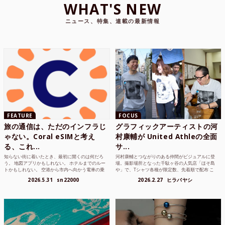
WHAT'S NEW
ニュース、特集、連載の最新情報
FEATURE
FOCUS
旅の通信は、ただのインフラじ
グラフィックアーティストの河
ゃない。Coral eSIMと考え
村康輔が United Athleの全面
る、これ...
サ...
知らない街に着いたとき、最初に開くのは何だろ
河村康輔とつながりのある仲間がビジュアルに登
う。 地図アプリかもしれない。 ホテルまでのルー
場。撮影場所となった千駄ヶ谷の人気店「ほそ島
トかもしれない。 空港から市内へ向かう電車の乗
や」で、Tシャツ各種が限定数、先着順で配布 こ
り方かもしれな...
れまでUnited...
2026.5.31
sn22000
2026.2.27
ヒラバヤシ