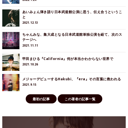
あいみょん弾き語り日本武道館公演に思う、伝え合うというこ
と
2021.12.13
ちゃんみな、集大成となる日本武道館単独公演を経て、次のス
テージへ
2021.11.11
甲田まひる『California』何が本当かわからない世界で
2021.10.26
メジャーデビューするHakubi、『era』その言葉に救われる
2021.9.15
最初の記事
この著者の記事一覧