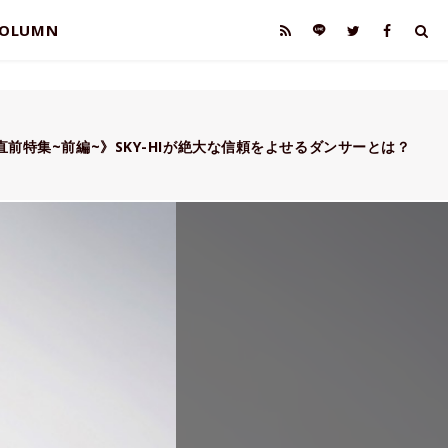
OLUMN
ー直前特集~前編~》SKY-HIが絶大な信頼をよせるダンサーとは？