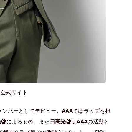
：公式サイト
メンバーとしてデビュー。
AAA
ではラップを担
光啓
によるもの。また
日高光啓
は
AAA
の活動と