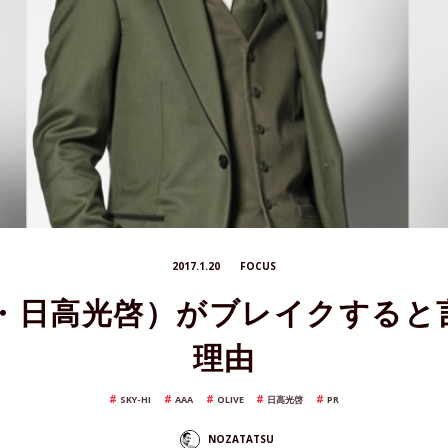
2017.1.20
FOCUS
AAA・日高光啓）がブレイクする
理由
SKY-HI
AAA
OLIVE
日高光啓
PR
NOZATATSU