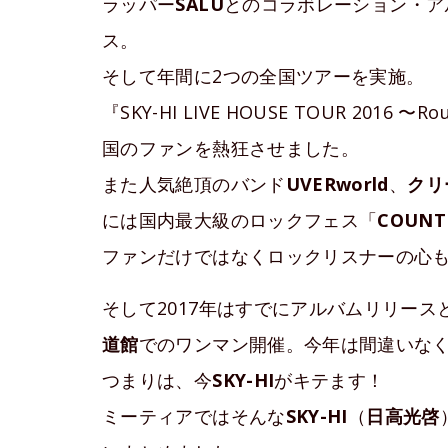
ラッパー
SALU
とのコラボレーション・ア
ス。
そして年間に2つの全国ツアーを実施。
『SKY-HI LIVE HOUSE TOUR 2016
国のファンを熱狂させました。
また人気絶頂のバンド
UVERworld
、
クリ
には国内最大級のロックフェス「
COUNT
ファンだけではなくロックリスナーの心
そして2017年はすでにアルバムリリー
道館
でのワンマン開催。今年は間違いな
つまりは、今
SKY-HI
がキテます！
ミーティアではそんな
SKY-HI
（
日高光啓