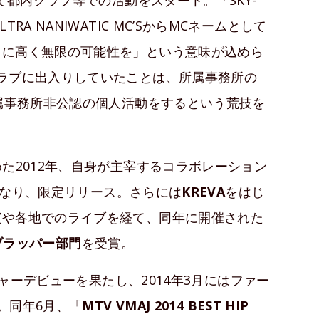
て都内クラブ等での活動をスタート。「SKY-
A NANIWATIC MC’SからMCネームとして
うに高く無限の可能性を」という意味が込めら
ラブに出入りしていたことは、所属事務所の
所属事務所非公認の個人活動をするという荒技を
た2012年、自身が主宰するコラボレーション
なり、限定リリース。さらには
KREVA
をはじ
演や各地でのライブを経て、同年に開催された
ブラッパー部門
を受賞。
ャーデビューを果たし、2014年3月にはファー
。同年6月、「
MTV VMAJ 2014 BEST HIP