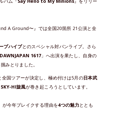
ルバム『
Say Hello to My Minions
』をリリー
 〜Round A Ground〜』では全国20箇所 21公演と全
ープハイプ
とのスペシャル対バンライブ。さら
DAWNJAPAN 1617
」へ出演を果たし、自身の
も掴みとりました。
スと全国ツアーが決定し、極め付けは5月の
日本武
く
SKY-HI旋風
が巻き起ころうとしています。
）が今年ブレイクする理由を
4つの魅力
ととも