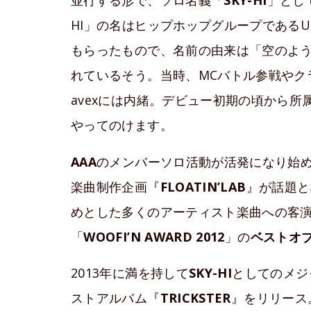
並行する形で、ソロ名義「
SKY-HI
」とし
HI」の名はヒップホップグループであるULTR
もらったもので、名前の由来は「空のよ
れているそう。当時、MCバトル参戦やク
avexには内緒。デビュー初期の頃から
やってのけます。
AAA
のメンバーソロ活動が活発になり始め
楽曲制作企画『
FLOATIN’LAB
』が話題と
めとした多くのアーティスト楽曲への客
「
WOOFI’N AWARD 2012
」の
ベストオ
2013年に満を持して
SKY-HI
としてのメジ
ストアルバム『
TRICKSTER
』をリリース