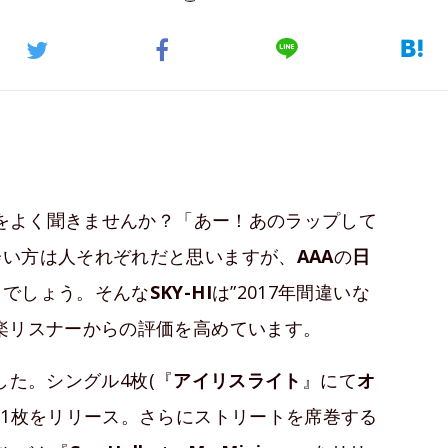
をよく聞きませんか？「あー！あのラップして
会い方は人それぞれだと思いますが、
AAA
の
日
るでしょう。そんな
SKY-HI
は”2017年間違いな
楽リスナーからの評価を高めています。
でした。シングル4枚(『
アイリスライト
』にて
オ
ム1枚をリリース。さらにストリートを席巻する