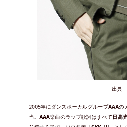
出典
2005年にダンスボーカルグループ
AAA
の
当。
AAA
楽曲のラップ歌詞はすべて
日高