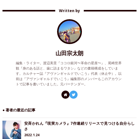
Written by
山田宗太朗
編集・ライター。渡辺美里『ココロ銀河〜革命の星座〜』、尾崎世界
観『身のある話と、歯に詰まるワタシ』などの書籍構成をしていま
す。カルチャー誌『アヴァンギャルドでいこう』代表（休止中）。以
前は『アヴァンギャルドでいこう』編集部のメンバーもこのアカウン
トで記事を書いていました。元バーテンダー。
● 著者の最近の記事
安斉かれん『現実カメラ』7作連続リリースで見つける自分らし
さ
2022.1.24