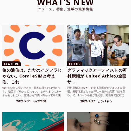
WHAT'S NEW
ニュース、特集、連載の最新情報
FEATURE
FOCUS
旅の通信は、ただのインフラじ
グラフィックアーティストの河
ゃない。Coral eSIMと考え
村康輔が United Athleの全面
る、これ...
サ...
知らない街に着いたとき、最初に開くのは何だろ
河村康輔とつながりのある仲間がビジュアルに登
う。 地図アプリかもしれない。 ホテルまでのルー
場。撮影場所となった千駄ヶ谷の人気店「ほそ島
トかもしれない。 空港から市内へ向かう電車の乗
や」で、Tシャツ各種が限定数、先着順で配布 こ
り方かもしれな...
れまでUnited...
2026.5.31
sn22000
2026.2.27
ヒラバヤシ