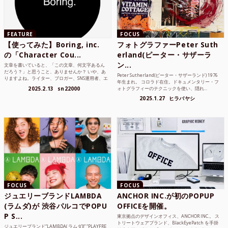
FEATURE
FOCUS
【使ってみた】Boring, inc.
フォトグラファーPeter Suth
の「Character Cou...
erland(ピーター・サザーラ
ン...
文章を書いていると、「この文章、何文字あるん
だろう？」と思うこと、ありませんか？ いや、あ
Peter Sutherland(ピーター・サザーランド) 1976
りますよね。ライター、ブロガー、SNS運用者、エ
年生まれ。 コロラド在住。ドキュメンタリー・フ
ンジニア、学生...
2025.2.13
sn22000
ォトグラフィーのテクニックを使い、隠れ...
2025.1.27
ヒラバヤシ
FOCUS
FOCUS
ジュエリーブランドLAMBDA
ANCHOR INC.が初のPOPUP
(ラムダ)が 渋谷パルコでPOPU
OFFICEを開催。
P S...
東京拠点のデザインオフィス、ANCHOR INC.。 ス
トリートウェアブランド、BlackEyePatch を手掛
ジュエリーブランド“LAMBDA( ラムダ))” “PLAYFRE