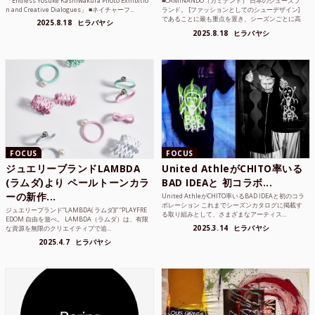
「Endless Yosuke Kashiwakura Photo Exhibitio
■CAMINANDO（カミナンド） 日本のシューズブ
n and Creative Dialogues」 ■ネイチャーフ...
ランド。 [ファッションとしてのシューデザイン]
であることに最も重点を置き、シーズンごとに高
2025.8.18
ヒラバヤシ
品質な素...
2025.8.18
ヒラバヤシ
FOCUS
FOCUS
ジュエリーブランドLAMBDA
United AthleがCHITO率いる
(ラムダ)より ペールトーンカラ
BAD IDEAと 初コラボ...
ーの新作...
United AthleがCHITO率いるBAD IDEAと初のコラ
ボレーション これまでシーズンカタログに掲載す
ジュエリーブランド“LAMBDA( ラムダ))” “PLAYFRE
る取り組みとして、さまざまなアーティス...
EDOM 自由を遊べ。 LAMBDA（ラムダ）は、有限
2025.3.14
ヒラバヤシ
な資源を無限のクリエイティブで追...
2025.4.7
ヒラバヤシ