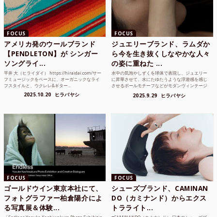
FOCUS
FOCUS
アメリカ発のウールブランド
ジュエリーブランド、ラムダか
【PENDLETON】が シンガー
ら今を生き抜くしなやかな人々
ソングライ...
の姿に重ねた ...
平井 大（ヒライダイ） https://hiraidai.com/サー
水中の気泡やしずくを球体で表現し、ジュエリー
フミュージックをベースに、オーガニックなライ
に昇華させて、水にたゆたうような浮遊感を感じ
フスタイルと、ウクレレ&ギター...
させるボールモチーフなどがモダンヴィンテージ
のような雰囲気も感じ...
2025.10.20
ヒラバヤシ
2025.9.29
ヒラバヤシ
FOCUS
FOCUS
ゴールドウイン東京本社にて、
シューズブランド、CAMINAN
フォトグラファー柏倉陽介によ
DO（カミナンド）からエクス
る写真展＆体験...
トラライト...