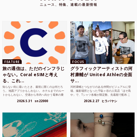
ニュース、特集、連載の最新情報
FEATURE
FOCUS
旅の通信は、ただのインフラじ
グラフィックアーティストの河
ゃない。Coral eSIMと考え
村康輔が United Athleの全面
る、これ...
サ...
知らない街に着いたとき、最初に開くのは何だろ
河村康輔とつながりのある仲間がビジュアルに登
う。 地図アプリかもしれない。 ホテルまでのルー
場。撮影場所となった千駄ヶ谷の人気店「ほそ島
トかもしれない。 空港から市内へ向かう電車の乗
や」で、Tシャツ各種が限定数、先着順で配布 こ
り方かもしれな...
れまでUnited...
2026.5.31
sn22000
2026.2.27
ヒラバヤシ