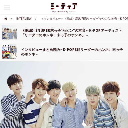
INTERVIEW
＜インタビュー＞《前編》SNUPERリーダー“テウン”の本音～K-
《後編》SNUPER末っ子“セビン”の本音～K-POPアーティスト
「リーダーのホンネ、末っ子のホンネ」～
インタビューまとめ読み~K-POP8組リーダーのホンネ、末っ子
のホンネ~