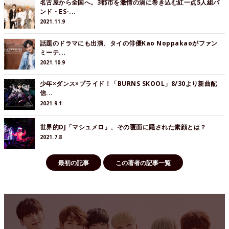
名古屋から全国へ。3都市を激情の渦に巻き込む紅一点5人組バ
ンド・ES-...
2021.11.9
話題のドラマにも出演、タイの俳優Kao Noppakaoがファン
ミーテ...
2021.10.9
少年×ダンス×プライド！「BURNS SKOOL」8/30より新曲配
信...
2021.9.1
世界的DJ「マシュメロ」、その覆面に隠された素顔とは？
2021.7.8
最初の記事
この著者の記事一覧