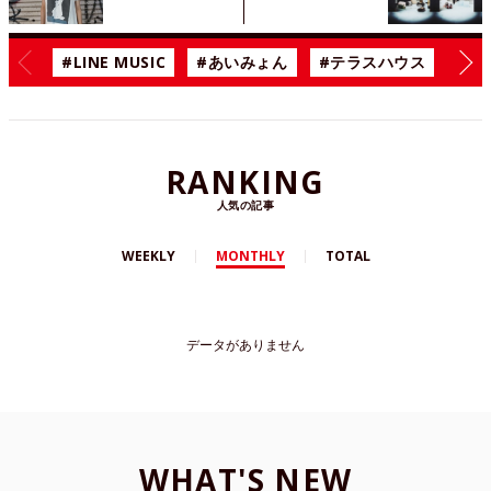
#LINE MUSIC
#あいみょん
#テラスハウス
#漫
RANKING
人気の記事
WEEKLY
MONTHLY
TOTAL
データがありません
WHAT'S NEW