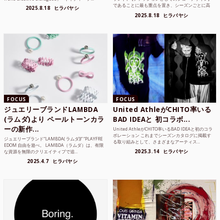
であることに最も重点を置き、シーズンごとに高
2025.8.18
ヒラバヤシ
品質な素...
2025.8.18
ヒラバヤシ
FOCUS
FOCUS
ジュエリーブランドLAMBDA
United AthleがCHITO率いる
(ラムダ)より ペールトーンカラ
BAD IDEAと 初コラボ...
ーの新作...
United AthleがCHITO率いるBAD IDEAと初のコラ
ボレーション これまでシーズンカタログに掲載す
ジュエリーブランド“LAMBDA( ラムダ))” “PLAYFRE
る取り組みとして、さまざまなアーティス...
EDOM 自由を遊べ。 LAMBDA（ラムダ）は、有限
2025.3.14
ヒラバヤシ
な資源を無限のクリエイティブで追...
2025.4.7
ヒラバヤシ