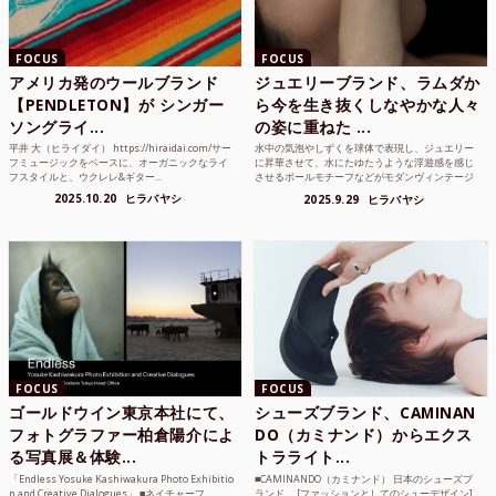
FOCUS
FOCUS
アメリカ発のウールブランド
ジュエリーブランド、ラムダか
【PENDLETON】が シンガー
ら今を生き抜くしなやかな人々
ソングライ...
の姿に重ねた ...
平井 大（ヒライダイ） https://hiraidai.com/サー
水中の気泡やしずくを球体で表現し、ジュエリー
フミュージックをベースに、オーガニックなライ
に昇華させて、水にたゆたうような浮遊感を感じ
フスタイルと、ウクレレ&ギター...
させるボールモチーフなどがモダンヴィンテージ
のような雰囲気も感じ...
2025.10.20
ヒラバヤシ
2025.9.29
ヒラバヤシ
FOCUS
FOCUS
ゴールドウイン東京本社にて、
シューズブランド、CAMINAN
フォトグラファー柏倉陽介によ
DO（カミナンド）からエクス
る写真展＆体験...
トラライト...
「Endless Yosuke Kashiwakura Photo Exhibitio
■CAMINANDO（カミナンド） 日本のシューズブ
n and Creative Dialogues」 ■ネイチャーフ...
ランド。 [ファッションとしてのシューデザイン]