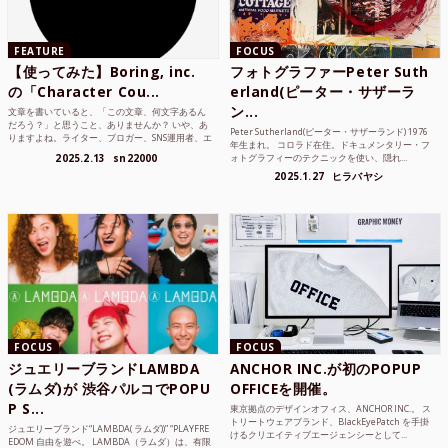
FEATURE
FOCUS
【使ってみた】Boring, inc.
フォトグラファーPeter Suth
の「Character Cou...
erland(ピーター・サザーラ
ン...
文章を書いていると、「この文章、何文字あるん
だろう？」と思うこと、ありませんか？ いや、あ
Peter Sutherland(ピーター・サザーランド) 1976
りますよね。ライター、ブロガー、SNS運用者、エ
年生まれ。 コロラド在住。ドキュメンタリー・フ
ンジニア、学生...
2025.2.13
sn22000
ォトグラフィーのテクニックを使い、隠れ...
2025.1.27
ヒラバヤシ
FOCUS
FOCUS
ジュエリーブランドLAMBDA
ANCHOR INC.が初のPOPUP
(ラムダ)が 渋谷パルコでPOPU
OFFICEを開催。
P S...
東京拠点のデザインオフィス、ANCHOR INC.。 ス
トリートウェアブランド、BlackEyePatch を手掛
ジュエリーブランド“LAMBDA( ラムダ))” “PLAYFRE
けるクリエイティブエージェンシーとして...
EDOM 自由を遊べ。 LAMBDA（ラムダ）は、有限