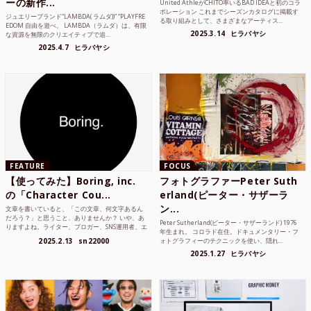
ーの新作...
United AthleがCHITO率いるBAD IDEAと初のコラ
ボレーション これまでシーズンカタログに掲載す
ジュエリーブランド“LAMBDA( ラムダ))” “PLAYFRE
る取り組みとして、さまざまなアーティス...
EDOM 自由を遊べ。 LAMBDA（ラムダ）は、有限
2025.3.14
ヒラバヤシ
な資源を無限のクリエイティブで追...
2025.4.7
ヒラバヤシ
FEATURE
FOCUS
【使ってみた】Boring, inc.
フォトグラファーPeter Suth
の「Character Cou...
erland(ピーター・サザーラ
ン...
文章を書いていると、「この文章、何文字あるん
だろう？」と思うこと、ありませんか？ いや、あ
Peter Sutherland(ピーター・サザーランド) 1976
りますよね。ライター、ブロガー、SNS運用者、エ
年生まれ。 コロラド在住。ドキュメンタリー・フ
ンジニア、学生...
2025.2.13
sn22000
ォトグラフィーのテクニックを使い、隠れ...
2025.1.27
ヒラバヤシ