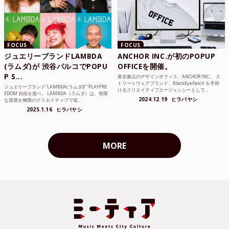
FOCUS
FOCUS
ジュエリーブランドLAMBDA
ANCHOR INC.が初のPOPUP
(ラムダ)が 渋谷パルコでPOPU
OFFICEを開催。
P S...
東京拠点のデザインオフィス、ANCHOR INC.。 ス
トリートウェアブランド、BlackEyePatch を手掛
ジュエリーブランド“LAMBDA( ラムダ))” “PLAYFRE
けるクリエイティブエージェンシーとして...
EDOM 自由を遊べ。 LAMBDA（ラムダ）は、有限
2024.12.19
ヒラバヤシ
な資源を無限のクリエイティブで追...
2025.1.16
ヒラバヤシ
MORE