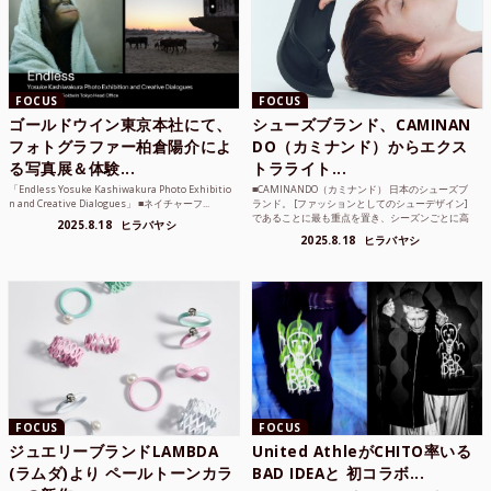
FOCUS
FOCUS
ゴールドウイン東京本社にて、
シューズブランド、CAMINAN
フォトグラファー柏倉陽介によ
DO（カミナンド）からエクス
る写真展＆体験...
トラライト...
「Endless Yosuke Kashiwakura Photo Exhibitio
■CAMINANDO（カミナンド） 日本のシューズブ
n and Creative Dialogues」 ■ネイチャーフ...
ランド。 [ファッションとしてのシューデザイン]
であることに最も重点を置き、シーズンごとに高
2025.8.18
ヒラバヤシ
品質な素...
2025.8.18
ヒラバヤシ
FOCUS
FOCUS
ジュエリーブランドLAMBDA
United AthleがCHITO率いる
(ラムダ)より ペールトーンカラ
BAD IDEAと 初コラボ...