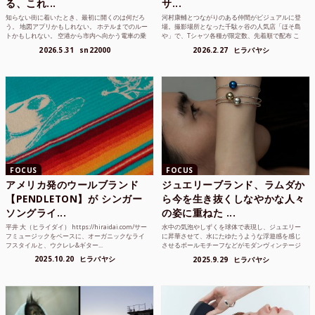
る、これ...
サ...
知らない街に着いたとき、最初に開くのは何だろ
河村康輔とつながりのある仲間がビジュアルに登
う。 地図アプリかもしれない。 ホテルまでのルー
場。撮影場所となった千駄ヶ谷の人気店「ほそ島
トかもしれない。 空港から市内へ向かう電車の乗
や」で、Tシャツ各種が限定数、先着順で配布 こ
り方かもしれな...
れまでUnited...
2026.5.31
sn22000
2026.2.27
ヒラバヤシ
FOCUS
FOCUS
アメリカ発のウールブランド
ジュエリーブランド、ラムダか
【PENDLETON】が シンガー
ら今を生き抜くしなやかな人々
ソングライ...
の姿に重ねた ...
平井 大（ヒライダイ） https://hiraidai.com/サー
水中の気泡やしずくを球体で表現し、ジュエリー
フミュージックをベースに、オーガニックなライ
に昇華させて、水にたゆたうような浮遊感を感じ
フスタイルと、ウクレレ&ギター...
させるボールモチーフなどがモダンヴィンテージ
のような雰囲気も感じ...
2025.10.20
ヒラバヤシ
2025.9.29
ヒラバヤシ