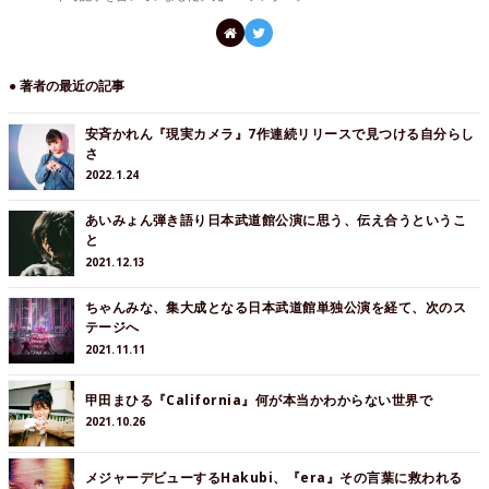
● 著者の最近の記事
安斉かれん『現実カメラ』7作連続リリースで見つける自分らし
さ
2022.1.24
あいみょん弾き語り日本武道館公演に思う、伝え合うというこ
と
2021.12.13
ちゃんみな、集大成となる日本武道館単独公演を経て、次のス
テージへ
2021.11.11
甲田まひる『California』何が本当かわからない世界で
2021.10.26
メジャーデビューするHakubi、『era』その言葉に救われる