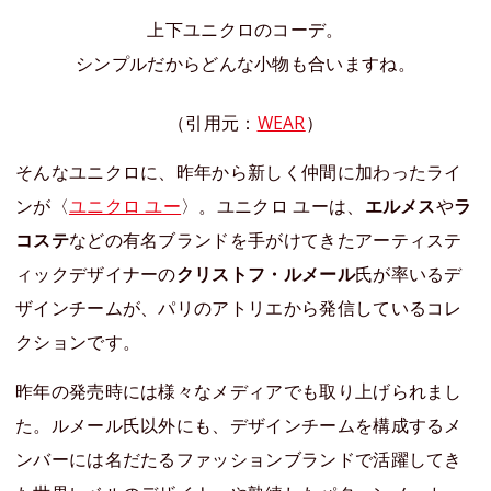
上下ユニクロのコーデ。
シンプルだからどんな小物も合いますね。
（引用元：
WEAR
）
そんなユニクロに、昨年から新しく仲間に加わったライ
ンが〈
ユニクロ ユー
〉。ユニクロ ユーは、
エルメス
や
ラ
コステ
などの有名ブランドを手がけてきたアーティステ
ィックデザイナーの
クリストフ・ルメール
氏が率いるデ
ザインチームが、パリのアトリエから発信しているコレ
クションです。
昨年の発売時には様々なメディアでも取り上げられまし
た。ルメール氏以外にも、デザインチームを構成するメ
ンバーには名だたるファッションブランドで活躍してき