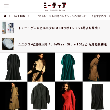
FASHION
〈Uniqlo U〉2017秋冬コレクションの試着レビュー！おすすめコ
トミー・ゲレロとユニクロ UTコラボTシャツ6月より発売！
ユニクロ×松浦弥太郎「LifeWear Story 100」から見る親和性