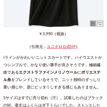
￥3,990（税抜）
（引用元：
ユニクロ公式HP
）
Iラインがかわいいニットスカートです。ハイウエストか
つシンプルで、かなり使い勝手が良さそうです。極細繊
維である
エクストラファインメリノウール
に
ポリエステ
ル糸
をブレンドしているそうで、ニット独特のずっしり
重い感じや、逆にピッタリしすぎる感じもありません。
Sサイズはすでに売り切れ（汗）。試着したのはブラック
のM。着丈はふくらはぎ下くらいでした。ストンとした