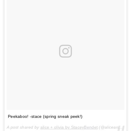
Peekaboo! -stace (spring sneak peek!)
A post shared by
alice + olivia by StaceyBendet
(@aliceandolivia) on