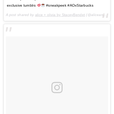
exclusive tumblrs
#sneakpeek #AOxStarbucks
A post shared by
alice + olivia by StaceyBendet
(@aliceandolivia) on