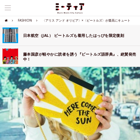
FASHION
〈アリス アンド オリビア〉×〈ビートルズ〉が最高にキュート
日本航空（JAL） ビートルズも着用したはっぴを限定復刻
藤本国彦が軽やかに読者を誘う『ビートルズ語辞典』、絶賛発売
中！