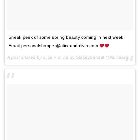
Sneak peek of some spring beauty coming in next week!
Email personalshopper@aliceandolivia.com
A post shared by
alice + olivia by StaceyBendet
(@aliceandolivia) on