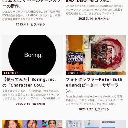
(ラムダ)より ペールトーンカラ
BAD IDEAと 初コラボ...
ーの新作...
United AthleがCHITO率いるBAD IDEAと初のコラ
ボレーション これまでシーズンカタログに掲載す
ジュエリーブランド“LAMBDA( ラムダ))” “PLAYFRE
る取り組みとして、さまざまなアーティス...
EDOM 自由を遊べ。 LAMBDA（ラムダ）は、有限
2025.3.14
ヒラバヤシ
な資源を無限のクリエイティブで追...
2025.4.7
ヒラバヤシ
FEATURE
FOCUS
【使ってみた】Boring, inc.
フォトグラファーPeter Suth
の「Character Cou...
erland(ピーター・サザーラ
ン...
文章を書いていると、「この文章、何文字あるん
だろう？」と思うこと、ありませんか？ いや、あ
Peter Sutherland(ピーター・サザーランド) 1976
りますよね。ライター、ブロガー、SNS運用者、エ
年生まれ。 コロラド在住。ドキュメンタリー・フ
ンジニア、学生...
2025.2.13
sn22000
ォトグラフィーのテクニックを使い、隠れ...
2025.1.27
ヒラバヤシ