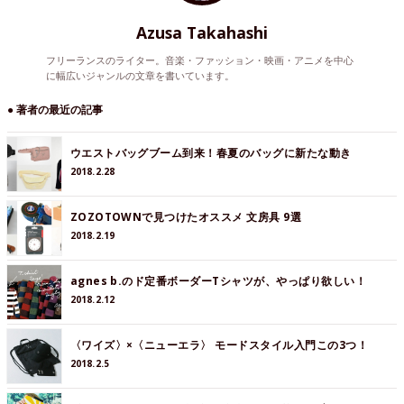
Azusa Takahashi
フリーランスのライター。音楽・ファッション・映画・アニメを中心
に幅広いジャンルの文章を書いています。
● 著者の最近の記事
ウエストバッグブーム到来！春夏のバッグに新たな動き
2018.2.28
ZOZOTOWNで見つけたオススメ 文房具 9選
2018.2.19
agnes b.のド定番ボーダーTシャツが、やっぱり欲しい！
2018.2.12
〈ワイズ〉×〈ニューエラ〉 モードスタイル入門この3つ！
2018.2.5