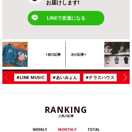
お届けします!
LINEで友達になる
前の記事
次の記事
#LINE MUSIC
#あいみょん
#テラスハウス
#漫
RANKING
人気の記事
WEEKLY
MONTHLY
TOTAL