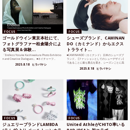
FOCUS
FOCUS
ゴールドウイン東京本社にて、
シューズブランド、CAMINAN
フォトグラファー柏倉陽介によ
DO（カミナンド）からエクス
る写真展＆体験...
トラライト...
「Endless Yosuke Kashiwakura Photo Exhibitio
■CAMINANDO（カミナンド） 日本のシューズブ
n and Creative Dialogues」 ■ネイチャーフ...
ランド。 [ファッションとしてのシューデザイン]
であることに最も重点を置き、シーズンごとに高
2025.8.18
ヒラバヤシ
品質な素...
2025.8.18
ヒラバヤシ
FOCUS
FOCUS
ジュエリーブランドLAMBDA
United AthleがCHITO率いる