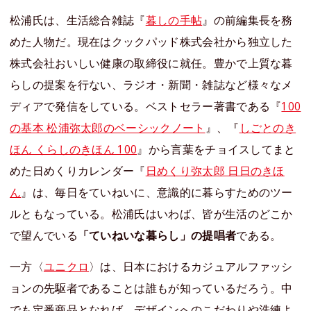
松浦氏は、生活総合雑誌『
暮しの手帖
』の前編集長を務
めた人物だ。現在はクックパッド株式会社から独立した
株式会社おいしい健康の取締役に就任。豊かで上質な暮
らしの提案を行ない、ラジオ・新聞・雑誌など様々なメ
ディアで発信をしている。ベストセラー著書である『
100
の基本 松浦弥太郎のベーシックノート
』、『
しごとのき
ほん くらしのきほん 100
』から言葉をチョイスしてまと
めた日めくりカレンダー『
日めくり弥太郎 日日のきほ
ん
』は、毎日をていねいに、意識的に暮らすためのツー
ルともなっている。松浦氏はいわば、皆が生活のどこか
で望んでいる
「ていねいな暮らし」の提唱者
である。
一方〈
ユニクロ
〉は、日本におけるカジュアルファッシ
ョンの先駆者であることは誰もが知っているだろう。中
でも定番商品となれば、デザインへのこだわりや洗練よ