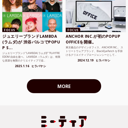
FOCUS
FOCUS
ジュエリーブランドLAMBDA
ANCHOR INC.が初のPOPUP
(ラムダ)が 渋谷パルコでPOPU
OFFICEを開催。
P S...
東京拠点のデザインオフィス、ANCHOR INC.。 ス
トリートウェアブランド、BlackEyePatch を手掛
ジュエリーブランド“LAMBDA( ラムダ))” “PLAYFRE
けるクリエイティブエージェンシーとして...
EDOM 自由を遊べ。 LAMBDA（ラムダ）は、有限
2024.12.19
ヒラバヤシ
な資源を無限のクリエイティブで追...
2025.1.16
ヒラバヤシ
MORE