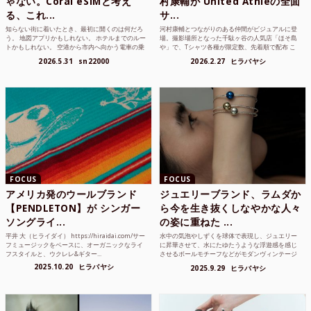
ゃない。Coral eSIMと考え
村康輔が United Athleの全面
る、これ...
サ...
知らない街に着いたとき、最初に開くのは何だろ
河村康輔とつながりのある仲間がビジュアルに登
う。 地図アプリかもしれない。 ホテルまでのルー
場。撮影場所となった千駄ヶ谷の人気店「ほそ島
トかもしれない。 空港から市内へ向かう電車の乗
や」で、Tシャツ各種が限定数、先着順で配布 こ
り方かもしれな...
れまでUnited...
2026.5.31
sn22000
2026.2.27
ヒラバヤシ
FOCUS
FOCUS
アメリカ発のウールブランド
ジュエリーブランド、ラムダか
【PENDLETON】が シンガー
ら今を生き抜くしなやかな人々
ソングライ...
の姿に重ねた ...
平井 大（ヒライダイ） https://hiraidai.com/サー
水中の気泡やしずくを球体で表現し、ジュエリー
フミュージックをベースに、オーガニックなライ
に昇華させて、水にたゆたうような浮遊感を感じ
フスタイルと、ウクレレ&ギター...
させるボールモチーフなどがモダンヴィンテージ
のような雰囲気も感じ...
2025.10.20
ヒラバヤシ
2025.9.29
ヒラバヤシ