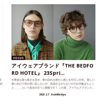
FOCUS
アイウェアブランド『THE BEDFO
RD HOTEL』 23Spri...
音
大寒波も落ち着きを見せ、春の訪れを密かに感じる今日この頃。 新しい
ND
春に向けて何か買い足したいが、気温が上がらないのでお洋服はちょっ
と．．．という気分の方々に朗報です！ この度、アイウェアブランド...
2023.2.7
AokiMakiya