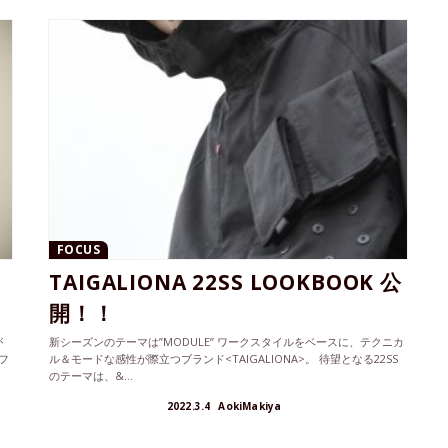
FOCUS
TAIGALIONA 22SS LOOKBOOK 公
開！！
が
新シーズンのテーマは”MODULE” ワークスタイルをベースに、テクニカ
フ
ル＆モードな感性が際立つブランド<TAIGALIONA>。 待望となる22SS
のテーマは、&...
2022.3.4
AokiMakiya