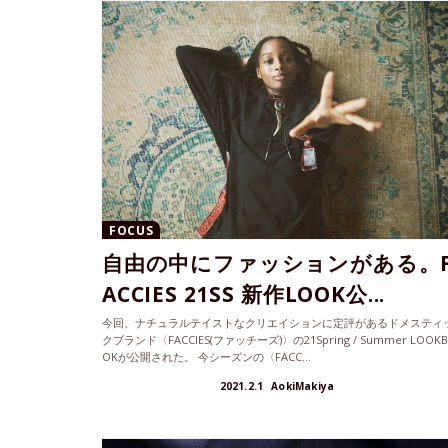
FOCUS
自由の中にファッションがある。
ACCIES 21SS 新作LOOK公...
今回、ナチュラルテイストなクリエイションに定評があるドメスティ
クブランド〈FACCIES(ファッチーズ)〉の21Spring / Summer LOOK
OKが公開された。 今シーズンの〈FACC...
2021.2.1
AokiMakiya