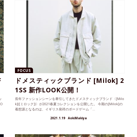
FOCUS
F
ドメスティックブランド [Milok] 2
1SS 新作LOOK公開！
ッ
長年ファッションシーンを牽引してきたドメスティックブランド〈[Milo
BO
k]([ミロック])〉が2021春夏コレクションを公開した。 今期の[Milok]の
着想源となるのは、イギリス発祥のボードゲーム「...
2021.1.19
AokiMakiya