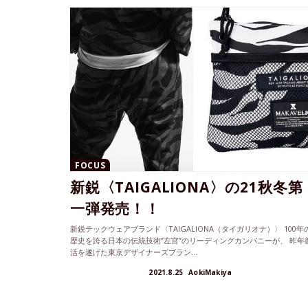
FOCUS
新鋭〈TAIGALIONA〉の21秋冬第
一弾発売！！
新鋭テックウェアブランド〈TAIGALIONA（タイガリオナ）〉 100年
歴史を誇る日本の伝統技術”左官”のリーディングカンパニーが、 昨年
活を遂げた東京デザイナーズブラン...
2021.8.25
AokiMakiya