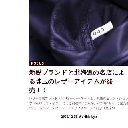
FOCUS
新鋭ブランドと北海道の名店によ
る珠玉のレザーアイテムが発
売！！
レザー専業ブランド〈CCU(シーシーユー)〉と、札幌のセレクトショ
プ〈WAKE.(ウェイク)〉による別注アイテムが、2021年1月2日に発売
れる。 ブランドスタート・ショップスタート以前より交流の...
2020.12.28
AokiMakiya