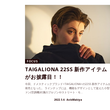
FOCUS
TAIGALIONA 22SS 新作アイテム
がお披露目！！
今回、ドメスティックブランド<TAIGALIONA>の22SS 新作アイテム
発売となった。 ラインナップには、機能をデザインとして捉えた小型
ァン(空調機)付属のブルゾンやストリート・モ...
2022.5.6
AokiMakiya