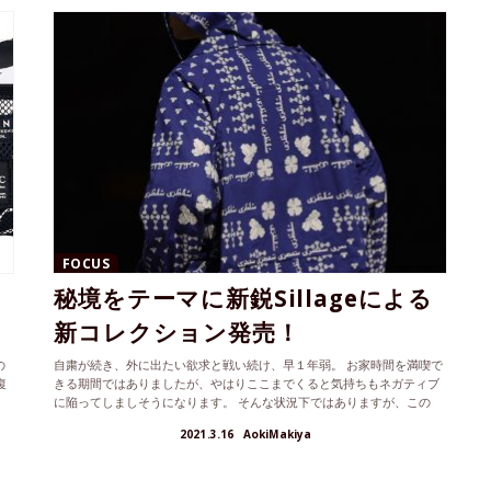
FOCUS
秘境をテーマに新鋭Sillageによる
新コレクション発売！
の
自粛が続き、外に出たい欲求と戦い続け、早１年弱。 お家時間を満喫で
復
きる期間ではありましたが、やはりここまでくると気持ちもネガティブ
に陥ってしましそうになります。 そんな状況下ではありますが、この
度、フ...
2021.3.16
AokiMakiya