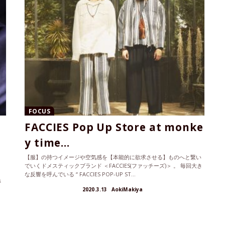
FOCUS
FACCIES Pop Up Store at monke
y time...
【服】の持つイメージや空気感を【本能的に欲求させる】ものへと繋い
でいくドメスティックブランド ＜FACCIES(ファッチーズ)＞ 。 毎回大き
ッ
な反響を呼んでいる “ FACCIES POP-UP ST...
さ
2020.3.13
AokiMakiya