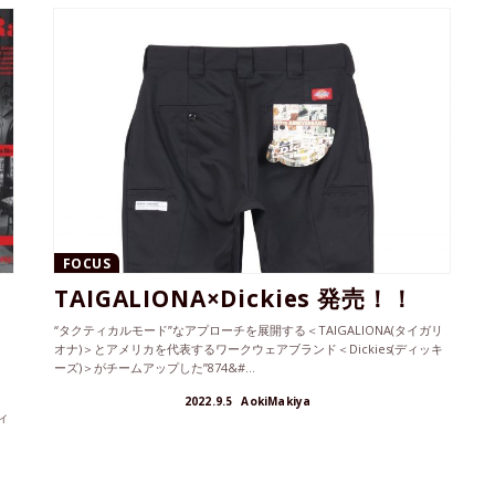
FOCUS
TAIGALIONA×Dickies 発売！！
“タクティカルモード”なアプローチを展開する＜TAIGALIONA(タイガリ
オナ)＞とアメリカを代表するワークウェアブランド＜Dickies(ディッキ
ーズ)＞がチームアップした”874&#...
州
2022.9.5
AokiMakiya
ィ