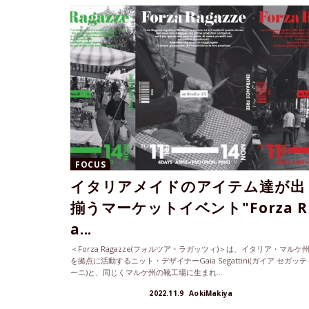
FOCUS
イタリアメイドのアイテム達が出
揃うマーケットイベント"Forza R
a...
＜Forza Ragazze(フォルツア・ラガッツィ)＞は、イタリア・マルケ
を拠点に活動するニット・デザイナーGaia Segattini(ガイア セガッテ
ーニ)と、同じくマルケ州の靴工場に生まれ...
2022.11.9
AokiMakiya