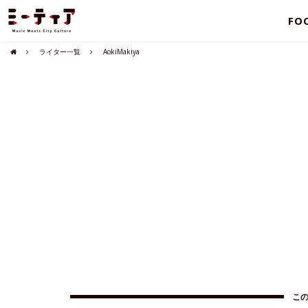
FO
ライター一覧
AokiMakiya
こ