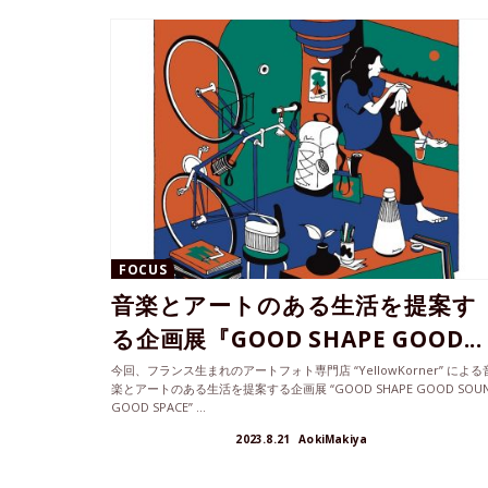
FOCUS
音楽とアートのある生活を提案す
る企画展『GOOD SHAPE GOOD...
今回、フランス生まれのアートフォト専門店 “YellowKorner” による
楽とアートのある生活を提案する企画展 “GOOD SHAPE GOOD SOU
GOOD SPACE” ...
2023.8.21
AokiMakiya