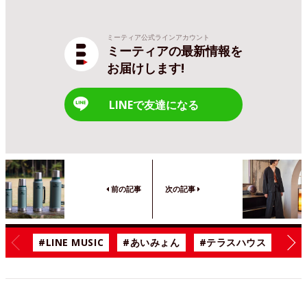
ミーティア公式ラインアカウント
ミーティアの最新情報を
お届けします!
LINEで友達になる
前の記事
次の記事
#LINE MUSIC
#あいみょん
#テラスハウス
#漫