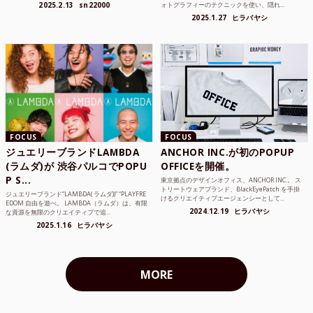
2025.2.13
sn22000
ォトグラフィーのテクニックを使い、隠れ...
2025.1.27
ヒラバヤシ
FOCUS
FOCUS
ジュエリーブランドLAMBDA
ANCHOR INC.が初のPOPUP
(ラムダ)が 渋谷パルコでPOPU
OFFICEを開催。
P S...
東京拠点のデザインオフィス、ANCHOR INC.。 ス
トリートウェアブランド、BlackEyePatch を手掛
ジュエリーブランド“LAMBDA( ラムダ))” “PLAYFRE
けるクリエイティブエージェンシーとして...
EDOM 自由を遊べ。 LAMBDA（ラムダ）は、有限
2024.12.19
ヒラバヤシ
な資源を無限のクリエイティブで追...
2025.1.16
ヒラバヤシ
MORE