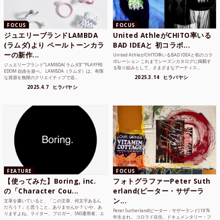
FOCUS
FOCUS
ジュエリーブランドLAMBDA
United AthleがCHITO率いる
(ラムダ)より ペールトーンカラ
BAD IDEAと 初コラボ...
ーの新作...
United AthleがCHITO率いるBAD IDEAと初のコラ
ボレーション これまでシーズンカタログに掲載す
ジュエリーブランド“LAMBDA( ラムダ))” “PLAYFRE
る取り組みとして、さまざまなアーティス...
EDOM 自由を遊べ。 LAMBDA（ラムダ）は、有限
2025.3.14
ヒラバヤシ
な資源を無限のクリエイティブで追...
2025.4.7
ヒラバヤシ
FEATURE
FOCUS
【使ってみた】Boring, inc.
フォトグラファーPeter Suth
の「Character Cou...
erland(ピーター・サザーラ
ン...
文章を書いていると、「この文章、何文字あるん
だろう？」と思うこと、ありませんか？ いや、あ
Peter Sutherland(ピーター・サザーランド) 1976
りますよね。ライター、ブロガー、SNS運用者、エ
年生まれ。 コロラド在住。ドキュメンタリー・フ
ンジニア、学生...