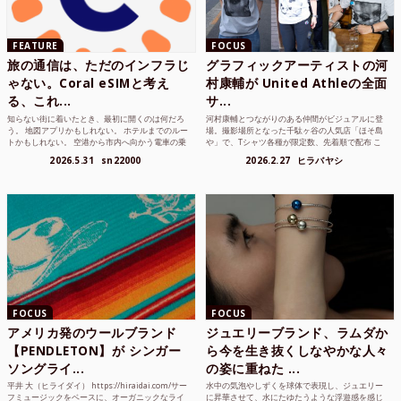
FEATURE
FOCUS
旅の通信は、ただのインフラじ
グラフィックアーティストの河
ゃない。Coral eSIMと考え
村康輔が United Athleの全面
る、これ...
サ...
知らない街に着いたとき、最初に開くのは何だろ
河村康輔とつながりのある仲間がビジュアルに登
う。 地図アプリかもしれない。 ホテルまでのルー
場。撮影場所となった千駄ヶ谷の人気店「ほそ島
トかもしれない。 空港から市内へ向かう電車の乗
や」で、Tシャツ各種が限定数、先着順で配布 こ
り方かもしれな...
れまでUnited...
2026.5.31
sn22000
2026.2.27
ヒラバヤシ
FOCUS
FOCUS
アメリカ発のウールブランド
ジュエリーブランド、ラムダか
【PENDLETON】が シンガー
ら今を生き抜くしなやかな人々
ソングライ...
の姿に重ねた ...
平井 大（ヒライダイ） https://hiraidai.com/サー
水中の気泡やしずくを球体で表現し、ジュエリー
フミュージックをベースに、オーガニックなライ
に昇華させて、水にたゆたうような浮遊感を感じ