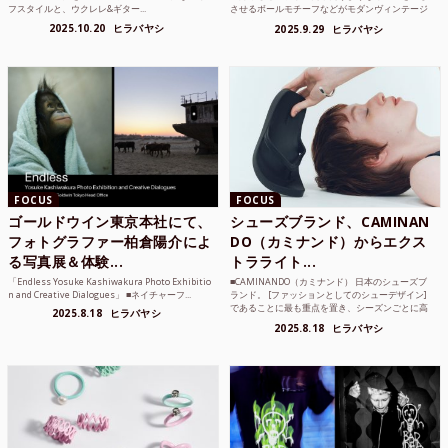
フスタイルと、ウクレレ&ギター...
させるボールモチーフなどがモダンヴィンテージ
のような雰囲気も感じ...
2025.10.20
ヒラバヤシ
2025.9.29
ヒラバヤシ
FOCUS
FOCUS
ゴールドウイン東京本社にて、
シューズブランド、CAMINAN
フォトグラファー柏倉陽介によ
DO（カミナンド）からエクス
る写真展＆体験...
トラライト...
「Endless Yosuke Kashiwakura Photo Exhibitio
■CAMINANDO（カミナンド） 日本のシューズブ
n and Creative Dialogues」 ■ネイチャーフ...
ランド。 [ファッションとしてのシューデザイン]
であることに最も重点を置き、シーズンごとに高
2025.8.18
ヒラバヤシ
品質な素...
2025.8.18
ヒラバヤシ