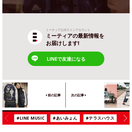
ミーティア公式ラインアカウント
ミーティアの最新情報を
お届けします!
LINEで友達になる
前の記事
次の記事
#LINE MUSIC
#あいみょん
#テラスハウス
#漫