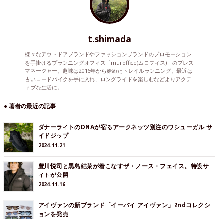
t.shimada
様々なアウトドアブランドやファッションブランドのプロモーション
を手掛けるプランニングオフィス「muroffice(ムロフィス)」のプレス
マネージャー。趣味は2016年から始めたトレイルランニング。最近は
古いロードバイクを手に入れ、ロングライドを楽しむなどよりアクテ
ィブな生活に。
● 著者の最近の記事
ダナーライトのDNAが宿るアークネッツ別注のワシューガル サ
イドジップ
2024.11.21
豊川悦司と黒島結菜が着こなすザ・ノース・フェイス。特設サ
イトが公開
2024.11.16
アイヴァンの新ブランド「イーバイ アイヴァン」2ndコレクシ
ョンを発売