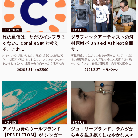
FEATURE
FOCUS
旅の通信は、ただのインフラじ
グラフィックアーティストの河
ゃない。Coral eSIMと考え
村康輔が United Athleの全面
る、これ...
サ...
知らない街に着いたとき、最初に開くのは何だろ
河村康輔とつながりのある仲間がビジュアルに登
う。 地図アプリかもしれない。 ホテルまでのルー
場。撮影場所となった千駄ヶ谷の人気店「ほそ島
トかもしれない。 空港から市内へ向かう電車の乗
や」で、Tシャツ各種が限定数、先着順で配布 こ
り方かもしれな...
れまでUnited...
2026.5.31
sn22000
2026.2.27
ヒラバヤシ
FOCUS
FOCUS
アメリカ発のウールブランド
ジュエリーブランド、ラムダか
【PENDLETON】が シンガー
ら今を生き抜くしなやかな人々