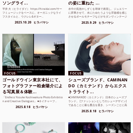
ソングライ...
の姿に重ねた ...
平井 大（ヒライダイ） https://hiraidai.com/サー
水中の気泡やしずくを球体で表現し、ジュエリー
フミュージックをベースに、オーガニックなライ
に昇華させて、水にたゆたうような浮遊感を感じ
フスタイルと、ウクレレ&ギター...
させるボールモチーフなどがモダンヴィンテージ
のような雰囲気も感じ...
2025.10.20
ヒラバヤシ
2025.9.29
ヒラバヤシ
FOCUS
FOCUS
ゴールドウイン東京本社にて、
シューズブランド、CAMINAN
フォトグラファー柏倉陽介によ
DO（カミナンド）からエクス
る写真展＆体験...
トラライト...
「Endless Yosuke Kashiwakura Photo Exhibitio
■CAMINANDO（カミナンド） 日本のシューズブ
n and Creative Dialogues」 ■ネイチャーフ...
ランド。 [ファッションとしてのシューデザイン]
であることに最も重点を置き、シーズンごとに高
2025.8.18
ヒラバヤシ
品質な素...
2025.8.18
ヒラバヤシ