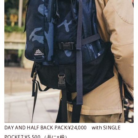
DAY AND HALF BACK PACK:¥24,000 with SINGLE
POCKET:¥5,500 （共に+税）