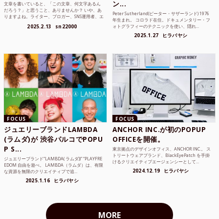
ン...
文章を書いていると、「この文章、何文字あるん
だろう？」と思うこと、ありませんか？ いや、あ
Peter Sutherland(ピーター・サザーランド) 1976
りますよね。ライター、ブロガー、SNS運用者、エ
年生まれ。 コロラド在住。ドキュメンタリー・フ
ンジニア、学生...
2025.2.13
sn22000
ォトグラフィーのテクニックを使い、隠れ...
2025.1.27
ヒラバヤシ
FOCUS
FOCUS
ジュエリーブランドLAMBDA
ANCHOR INC.が初のPOPUP
(ラムダ)が 渋谷パルコでPOPU
OFFICEを開催。
P S...
東京拠点のデザインオフィス、ANCHOR INC.。 ス
トリートウェアブランド、BlackEyePatch を手掛
ジュエリーブランド“LAMBDA( ラムダ))” “PLAYFRE
けるクリエイティブエージェンシーとして...
EDOM 自由を遊べ。 LAMBDA（ラムダ）は、有限
2024.12.19
ヒラバヤシ
な資源を無限のクリエイティブで追...
2025.1.16
ヒラバヤシ
MORE