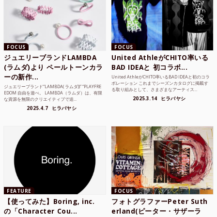
FOCUS
FOCUS
ジュエリーブランドLAMBDA
United AthleがCHITO率いる
(ラムダ)より ペールトーンカラ
BAD IDEAと 初コラボ...
ーの新作...
United AthleがCHITO率いるBAD IDEAと初のコラ
ボレーション これまでシーズンカタログに掲載す
ジュエリーブランド“LAMBDA( ラムダ))” “PLAYFRE
る取り組みとして、さまざまなアーティス...
EDOM 自由を遊べ。 LAMBDA（ラムダ）は、有限
2025.3.14
ヒラバヤシ
な資源を無限のクリエイティブで追...
2025.4.7
ヒラバヤシ
FEATURE
FOCUS
【使ってみた】Boring, inc.
フォトグラファーPeter Suth
の「Character Cou...
erland(ピーター・サザーラ