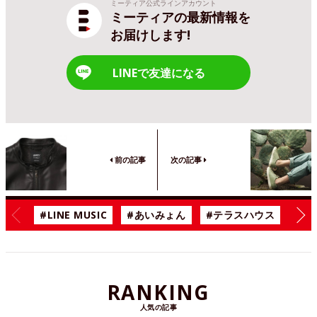
ミーティア公式ラインアカウント
ミーティアの最新情報を
お届けします!
LINEで友達になる
前の記事
次の記事
#LINE MUSIC
#あいみょん
#テラスハウス
#漫
RANKING
人気の記事