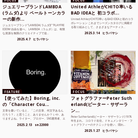
FOCUS
FOCUS
ジュエリーブランドLAMBDA
United AthleがCHITO率いる
(ラムダ)より ペールトーンカラ
BAD IDEAと 初コラボ...
ーの新作...
United AthleがCHITO率いるBAD IDEAと初のコラ
ボレーション これまでシーズンカタログに掲載す
ジュエリーブランド“LAMBDA( ラムダ))” “PLAYFRE
る取り組みとして、さまざまなアーティス...
EDOM 自由を遊べ。 LAMBDA（ラムダ）は、有限
2025.3.14
ヒラバヤシ
な資源を無限のクリエイティブで追...
2025.4.7
ヒラバヤシ
FEATURE
FOCUS
【使ってみた】Boring, inc.
フォトグラファーPeter Suth
の「Character Cou...
erland(ピーター・サザーラ
ン...
文章を書いていると、「この文章、何文字あるん
だろう？」と思うこと、ありませんか？ いや、あ
Peter Sutherland(ピーター・サザーランド) 1976
りますよね。ライター、ブロガー、SNS運用者、エ
年生まれ。 コロラド在住。ドキュメンタリー・フ
ンジニア、学生...
2025.2.13
sn22000
ォトグラフィーのテクニックを使い、隠れ...
2025.1.27
ヒラバヤシ