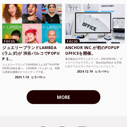
FOCUS
FOCUS
ジュエリーブランドLAMBDA
ANCHOR INC.が初のPOPUP
(ラムダ)が 渋谷パルコでPOPU
OFFICEを開催。
P S...
東京拠点のデザインオフィス、ANCHOR INC.。 ス
トリートウェアブランド、BlackEyePatch を手掛
ジュエリーブランド“LAMBDA( ラムダ))” “PLAYFRE
けるクリエイティブエージェンシーとして...
EDOM 自由を遊べ。 LAMBDA（ラムダ）は、有限
2024.12.19
ヒラバヤシ
な資源を無限のクリエイティブで追...
2025.1.16
ヒラバヤシ
MORE