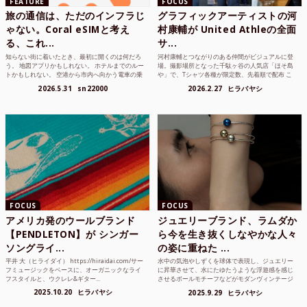
FEATURE
FOCUS
旅の通信は、ただのインフラじ
グラフィックアーティストの河
ゃない。Coral eSIMと考え
村康輔が United Athleの全面
る、これ...
サ...
知らない街に着いたとき、最初に開くのは何だろ
河村康輔とつながりのある仲間がビジュアルに登
う。 地図アプリかもしれない。 ホテルまでのルー
場。撮影場所となった千駄ヶ谷の人気店「ほそ島
トかもしれない。 空港から市内へ向かう電車の乗
や」で、Tシャツ各種が限定数、先着順で配布 こ
り方かもしれな...
れまでUnited...
2026.5.31
sn22000
2026.2.27
ヒラバヤシ
FOCUS
FOCUS
アメリカ発のウールブランド
ジュエリーブランド、ラムダか
【PENDLETON】が シンガー
ら今を生き抜くしなやかな人々
ソングライ...
の姿に重ねた ...
平井 大（ヒライダイ） https://hiraidai.com/サー
水中の気泡やしずくを球体で表現し、ジュエリー
フミュージックをベースに、オーガニックなライ
に昇華させて、水にたゆたうような浮遊感を感じ
フスタイルと、ウクレレ&ギター...
させるボールモチーフなどがモダンヴィンテージ
のような雰囲気も感じ...
2025.10.20
ヒラバヤシ
2025.9.29
ヒラバヤシ