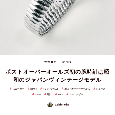
2023.8.23
FOCUS
ポストオーバーオールズ初の腕時計は昭
和のジャパンヴィンテージモデル
スニーカー
news
POST O'ALLS
ポストオーバーオールズ
シューズ
23FW
時計
Amb
エーエムビー
t.shimada