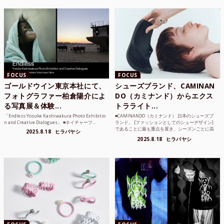
FOCUS
FOCUS
ゴールドウイン東京本社にて、
シューズブランド、CAMINAN
フォトグラファー柏倉陽介によ
DO（カミナンド）からエクス
る写真展＆体験...
トラライト...
「Endless Yosuke Kashiwakura Photo Exhibitio
■CAMINANDO（カミナンド） 日本のシューズブ
n and Creative Dialogues」 ■ネイチャーフ...
ランド。 [ファッションとしてのシューデザイン]
であることに最も重点を置き、シーズンごとに高
2025.8.18
ヒラバヤシ
品質な素...
2025.8.18
ヒラバヤシ