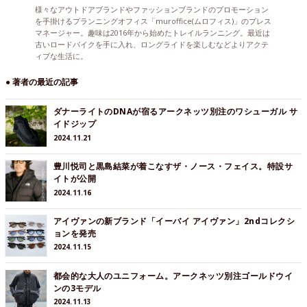
様々なアウトドアブランドやファッションブランドのプロモーション
を手掛けるプランニングオフィス「muroffice(ムロフィス)」のプレス
マネージャー。趣味は2016年から始めたトレイルランニング。最近は
古いロードバイクを手に入れ、ロングライドを楽しむなどよりアクテ
ィブな生活に。
● 著者の最近の記事
ダナーライトのDNAが宿るアークネッツ別注のワシューガル サ
イドジップ
2024.11.21
豊川悦司と黒島結菜が着こなすザ・ノース・フェイス。特設サ
イトが公開
2024.11.16
アイヴァンの新ブランド「イーバイ アイヴァン」2ndコレクシ
ョンを発売
2024.11.15
都会的な大人のユニフォーム。アークネッツ別注ゴールドウイ
ンの3モデル
2024.11.13