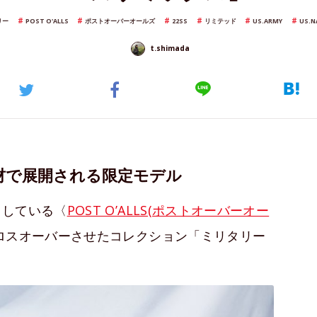
リー
POST O'ALLS
ポストオーバーオールズ
22SS
リミテッド
US.ARMY
US.N
t.shimada
材で展開される限定モデル
出している〈
POST O’ALLS(ポストオーバーオー
ロスオーバーさせたコレクション「ミリタリー