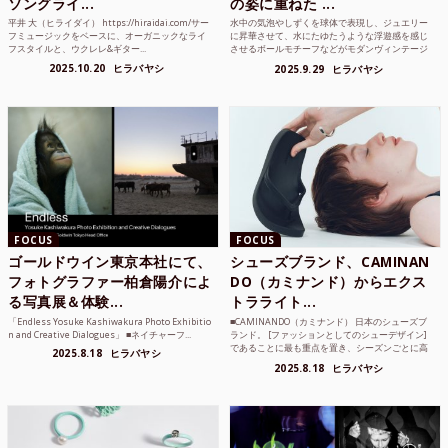
ソングライ...
の姿に重ねた ...
平井 大（ヒライダイ） https://hiraidai.com/サー
水中の気泡やしずくを球体で表現し、ジュエリー
フミュージックをベースに、オーガニックなライ
に昇華させて、水にたゆたうような浮遊感を感じ
フスタイルと、ウクレレ&ギター...
させるボールモチーフなどがモダンヴィンテージ
のような雰囲気も感じ...
2025.10.20
ヒラバヤシ
2025.9.29
ヒラバヤシ
FOCUS
FOCUS
ゴールドウイン東京本社にて、
シューズブランド、CAMINAN
フォトグラファー柏倉陽介によ
DO（カミナンド）からエクス
る写真展＆体験...
トラライト...
「Endless Yosuke Kashiwakura Photo Exhibitio
■CAMINANDO（カミナンド） 日本のシューズブ
n and Creative Dialogues」 ■ネイチャーフ...
ランド。 [ファッションとしてのシューデザイン]
であることに最も重点を置き、シーズンごとに高
2025.8.18
ヒラバヤシ
品質な素...
2025.8.18
ヒラバヤシ