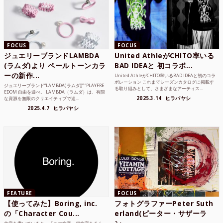
FOCUS
FOCUS
ジュエリーブランドLAMBDA
United AthleがCHITO率いる
(ラムダ)より ペールトーンカラ
BAD IDEAと 初コラボ...
ーの新作...
United AthleがCHITO率いるBAD IDEAと初のコラ
ボレーション これまでシーズンカタログに掲載す
ジュエリーブランド“LAMBDA( ラムダ))” “PLAYFRE
る取り組みとして、さまざまなアーティス...
EDOM 自由を遊べ。 LAMBDA（ラムダ）は、有限
2025.3.14
ヒラバヤシ
な資源を無限のクリエイティブで追...
2025.4.7
ヒラバヤシ
FEATURE
FOCUS
【使ってみた】Boring, inc.
フォトグラファーPeter Suth
の「Character Cou...
erland(ピーター・サザーラ