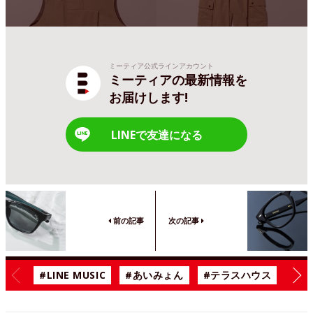
ミーティア公式ラインアカウント
ミーティアの最新情報を
お届けします!
LINEで友達になる
前の記事
次の記事
#LINE MUSIC
#あいみょん
#テラスハウス
#漫