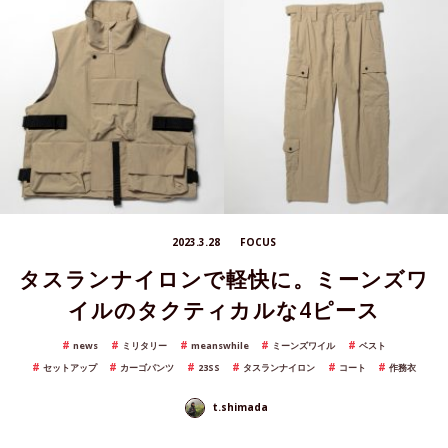
2023.3.28
FOCUS
タスランナイロンで軽快に。ミーンズワ
イルのタクティカルな4ピース
news
ミリタリー
meanswhile
ミーンズワイル
ベスト
セットアップ
カーゴパンツ
23SS
タスランナイロン
コート
作務衣
t.shimada