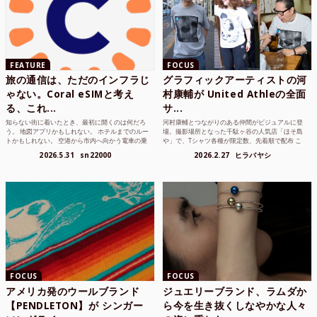
FEATURE
FOCUS
旅の通信は、ただのインフラじ
グラフィックアーティストの河
ゃない。Coral eSIMと考え
村康輔が United Athleの全面
る、これ...
サ...
知らない街に着いたとき、最初に開くのは何だろ
河村康輔とつながりのある仲間がビジュアルに登
う。 地図アプリかもしれない。 ホテルまでのルー
場。撮影場所となった千駄ヶ谷の人気店「ほそ島
トかもしれない。 空港から市内へ向かう電車の乗
や」で、Tシャツ各種が限定数、先着順で配布 こ
り方かもしれな...
れまでUnited...
2026.5.31
sn22000
2026.2.27
ヒラバヤシ
FOCUS
FOCUS
アメリカ発のウールブランド
ジュエリーブランド、ラムダか
【PENDLETON】が シンガー
ら今を生き抜くしなやかな人々