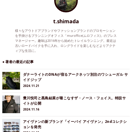
t.shimada
様々なアウトドアブランドやファッションブランドのプロモーション
を手掛けるプランニングオフィス「muroffice(ムロフィス)」のプレス
マネージャー。趣味は2016年から始めたトレイルランニング。最近は
古いロードバイクを手に入れ、ロングライドを楽しむなどよりアクテ
ィブな生活に。
● 著者の最近の記事
ダナーライトのDNAが宿るアークネッツ別注のワシューガル サ
イドジップ
2024.11.21
豊川悦司と黒島結菜が着こなすザ・ノース・フェイス。特設サ
イトが公開
2024.11.16
アイヴァンの新ブランド「イーバイ アイヴァン」2ndコレクシ
ョンを発売