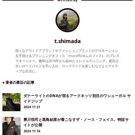
t.shimada
様々なアウトドアブランドやファッションブランドのプロモーション
を手掛けるプランニングオフィス「muroffice(ムロフィス)」のプレス
マネージャー。趣味は2016年から始めたトレイルランニング。最近は
古いロードバイクを手に入れ、ロングライドを楽しむなどよりアクテ
ィブな生活に。
● 著者の最近の記事
ダナーライトのDNAが宿るアークネッツ別注のワシューガル サ
イドジップ
2024.11.21
豊川悦司と黒島結菜が着こなすザ・ノース・フェイス。特設サ
イトが公開
2024.11.16