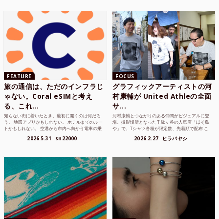
FEATURE
FOCUS
旅の通信は、ただのインフラじ
グラフィックアーティストの河
ゃない。Coral eSIMと考え
村康輔が United Athleの全面
る、これ...
サ...
知らない街に着いたとき、最初に開くのは何だろ
河村康輔とつながりのある仲間がビジュアルに登
う。 地図アプリかもしれない。 ホテルまでのルー
場。撮影場所となった千駄ヶ谷の人気店「ほそ島
トかもしれない。 空港から市内へ向かう電車の乗
や」で、Tシャツ各種が限定数、先着順で配布 こ
り方かもしれな...
れまでUnited...
2026.5.31
sn22000
2026.2.27
ヒラバヤシ