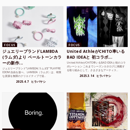
FOCUS
FOCUS
ジュエリーブランドLAMBDA
United AthleがCHITO率いる
(ラムダ)より ペールトーンカラ
BAD IDEAと 初コラボ...
ーの新作...
United AthleがCHITO率いるBAD IDEAと初のコラ
ボレーション これまでシーズンカタログに掲載す
ジュエリーブランド“LAMBDA( ラムダ))” “PLAYFRE
る取り組みとして、さまざまなアーティス...
EDOM 自由を遊べ。 LAMBDA（ラムダ）は、有限
2025.3.14
ヒラバヤシ
な資源を無限のクリエイティブで追...
2025.4.7
ヒラバヤシ