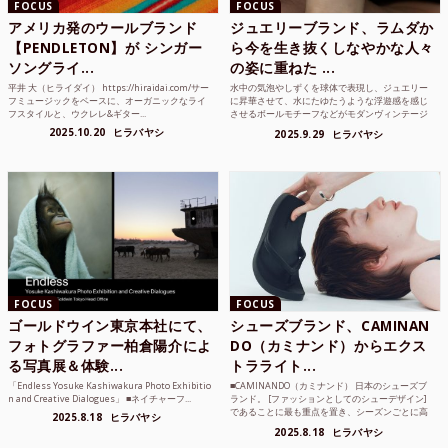
FOCUS
FOCUS
アメリカ発のウールブランド
ジュエリーブランド、ラムダか
【PENDLETON】が シンガー
ら今を生き抜くしなやかな人々
ソングライ...
の姿に重ねた ...
平井 大（ヒライダイ） https://hiraidai.com/サー
水中の気泡やしずくを球体で表現し、ジュエリー
フミュージックをベースに、オーガニックなライ
に昇華させて、水にたゆたうような浮遊感を感じ
フスタイルと、ウクレレ&ギター...
させるボールモチーフなどがモダンヴィンテージ
のような雰囲気も感じ...
2025.10.20
ヒラバヤシ
2025.9.29
ヒラバヤシ
FOCUS
FOCUS
ゴールドウイン東京本社にて、
シューズブランド、CAMINAN
フォトグラファー柏倉陽介によ
DO（カミナンド）からエクス
る写真展＆体験...
トラライト...
「Endless Yosuke Kashiwakura Photo Exhibitio
■CAMINANDO（カミナンド） 日本のシューズブ
n and Creative Dialogues」 ■ネイチャーフ...
ランド。 [ファッションとしてのシューデザイン]
であることに最も重点を置き、シーズンごとに高
2025.8.18
ヒラバヤシ
品質な素...
2025.8.18
ヒラバヤシ