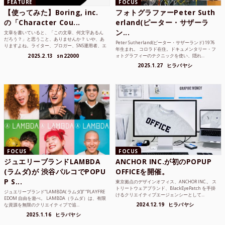
FEATURE
FOCUS
【使ってみた】Boring, inc.
フォトグラファーPeter Suth
の「Character Cou...
erland(ピーター・サザーラ
ン...
文章を書いていると、「この文章、何文字あるん
だろう？」と思うこと、ありませんか？ いや、あ
Peter Sutherland(ピーター・サザーランド) 1976
りますよね。ライター、ブロガー、SNS運用者、エ
年生まれ。 コロラド在住。ドキュメンタリー・フ
ンジニア、学生...
2025.2.13
sn22000
ォトグラフィーのテクニックを使い、隠れ...
2025.1.27
ヒラバヤシ
FOCUS
FOCUS
ジュエリーブランドLAMBDA
ANCHOR INC.が初のPOPUP
(ラムダ)が 渋谷パルコでPOPU
OFFICEを開催。
P S...
東京拠点のデザインオフィス、ANCHOR INC.。 ス
トリートウェアブランド、BlackEyePatch を手掛
ジュエリーブランド“LAMBDA( ラムダ))” “PLAYFRE
けるクリエイティブエージェンシーとして...
EDOM 自由を遊べ。 LAMBDA（ラムダ）は、有限
2024.12.19
ヒラバヤシ
な資源を無限のクリエイティブで追...
2025.1.16
ヒラバヤシ