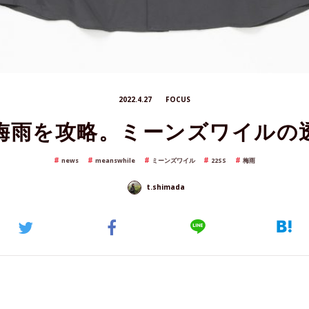
2022.4.27
FOCUS
梅雨を攻略。ミーンズワイルの
news
meanswhile
ミーンズワイル
22SS
梅雨
t.shimada